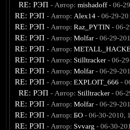
RE: РЭП
- Автор:
mishadoff
- 06-2
RE: РЭП
- Автор:
Alex14
- 06-29-20
RE: РЭП
- Автор:
Raz_PYTIN
- 06-
RE: РЭП
- Автор:
Molfar
- 06-29-20
RE: РЭП
- Автор:
METALL_HACK
RE: РЭП
- Автор:
Stilltracker
- 06-29
RE: РЭП
- Автор:
Molfar
- 06-29-20
RE: РЭП
- Автор:
EXPLOIT_666
- 0
RE: РЭП
- Автор:
Stilltracker
- 06-2
RE: РЭП
- Автор:
Molfar
- 06-29-20
RE: РЭП
- Автор:
БО
- 06-30-2010,
RE: РЭП
- Автор:
Svvarg
- 06-30-20