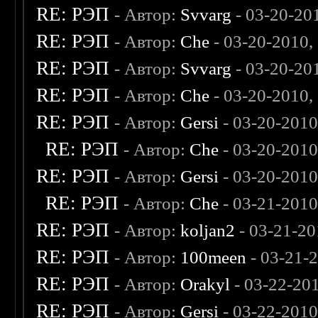
RE: РЭП
- Автор:
Svvarg
- 03-20-20
RE: РЭП
- Автор:
Che
- 03-20-2010,
RE: РЭП
- Автор:
Svvarg
- 03-20-20
RE: РЭП
- Автор:
Che
- 03-20-2010,
RE: РЭП
- Автор:
Gersi
- 03-20-2010
RE: РЭП
- Автор:
Che
- 03-20-2010
RE: РЭП
- Автор:
Gersi
- 03-20-2010
RE: РЭП
- Автор:
Che
- 03-21-201
RE: РЭП
- Автор:
koljan2
- 03-21-20
RE: РЭП
- Автор:
100meen
- 03-21-
RE: РЭП
- Автор:
Orakyl
- 03-22-20
RE: РЭП
- Автор:
Gersi
- 03-22-2010