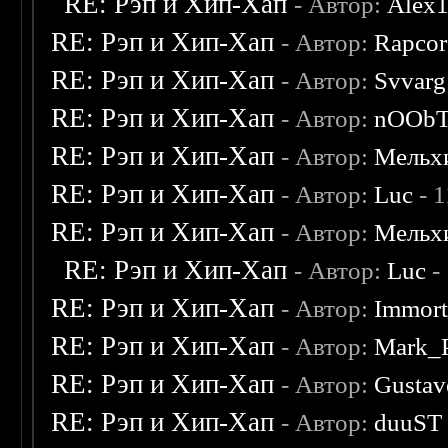
RE: Рэп и Хип-Хап
- Автор:
Alex
RE: Рэп и Хип-Хап
- Автор:
Rapco
RE: Рэп и Хип-Хап
- Автор:
Svvarg
RE: Рэп и Хип-Хап
- Автор:
nOOb
RE: Рэп и Хип-Хап
- Автор:
Мельх
RE: Рэп и Хип-Хап
- Автор:
Luc
- 
RE: Рэп и Хип-Хап
- Автор:
Мельх
RE: Рэп и Хип-Хап
- Автор:
Luc
-
RE: Рэп и Хип-Хап
- Автор:
Immort
RE: Рэп и Хип-Хап
- Автор:
Mark_P
RE: Рэп и Хип-Хап
- Автор:
Gustav
RE: Рэп и Хип-Хап
- Автор:
duuST