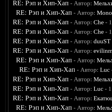
RE: Рэп и Хип-Хап
- Автор:
Мельх
RE: Рэп и Хип-Хап
- Автор:
Monol
RE: Рэп и Хип-Хап
- Автор:
Che
- 
RE: Рэп и Хип-Хап
- Автор:
Che
- 
RE: Рэп и Хип-Хап
- Автор:
duuST
RE: Рэп и Хип-Хап
- Автор:
evilin
RE: Рэп и Хип-Хап
- Автор:
Мель
RE: Рэп и Хип-Хап
- Автор:
Luc
RE: Рэп и Хип-Хап
- Автор:
Мельх
RE: Рэп и Хип-Хап
- Автор:
Luc
- 1
RE: Рэп и Хип-Хап
- Автор:
Екатю
RE: Рэп и Хип-Хап
- Автор:
Мель