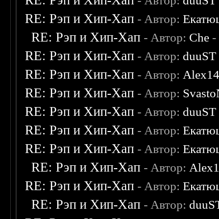
RE: Рэп и Хип-Хап
- Автор:
duuST
RE: Рэп и Хип-Хап
- Автор:
Екатю
RE: Рэп и Хип-Хап
- Автор:
Che
-
RE: Рэп и Хип-Хап
- Автор:
duuST
RE: Рэп и Хип-Хап
- Автор:
Alex1
RE: Рэп и Хип-Хап
- Автор:
Svast
RE: Рэп и Хип-Хап
- Автор:
duuST
RE: Рэп и Хип-Хап
- Автор:
Екатю
RE: Рэп и Хип-Хап
- Автор:
Екатю
RE: Рэп и Хип-Хап
- Автор:
Alex
RE: Рэп и Хип-Хап
- Автор:
Екатю
RE: Рэп и Хип-Хап
- Автор:
duuS