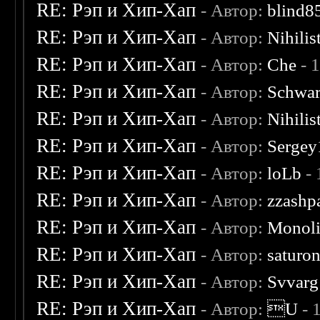
RE: Рэп и Хип-Хап
- Автор:
blind8
RE: Рэп и Хип-Хап
- Автор:
Nihilis
RE: Рэп и Хип-Хап
- Автор:
Che
- 
RE: Рэп и Хип-Хап
- Автор:
Schwar
RE: Рэп и Хип-Хап
- Автор:
Nihilis
RE: Рэп и Хип-Хап
- Автор:
Serge
RE: Рэп и Хип-Хап
- Автор:
loLb
- 
RE: Рэп и Хип-Хап
- Автор:
zzashp
RE: Рэп и Хип-Хап
- Автор:
Monoli
RE: Рэп и Хип-Хап
- Автор:
saturo
RE: Рэп и Хип-Хап
- Автор:
Svvarg
RE: Рэп и Хип-Хап
- Автор:
U
- 