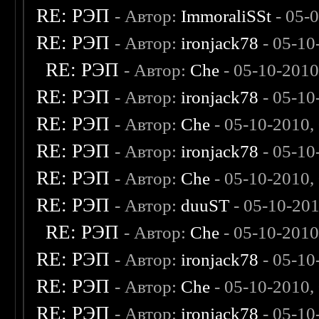
RE: РЭП
- Автор:
ImmoraliSSt
- 05-
RE: РЭП
- Автор:
ironjack78
- 05-10
RE: РЭП
- Автор:
Che
- 05-10-2010
RE: РЭП
- Автор:
ironjack78
- 05-10
RE: РЭП
- Автор:
Che
- 05-10-2010,
RE: РЭП
- Автор:
ironjack78
- 05-10
RE: РЭП
- Автор:
Che
- 05-10-2010,
RE: РЭП
- Автор:
duuST
- 05-10-20
RE: РЭП
- Автор:
Che
- 05-10-2010
RE: РЭП
- Автор:
ironjack78
- 05-10
RE: РЭП
- Автор:
Che
- 05-10-2010,
RE: РЭП
- Автор:
ironjack78
- 05-10