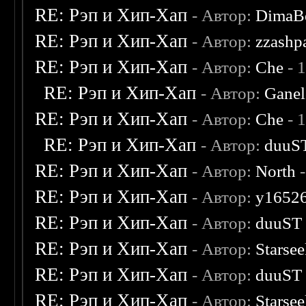
RE: Рэп и Хип-Хап
- Автор:
DimaB
RE: Рэп и Хип-Хап
- Автор:
zzashp
RE: Рэп и Хип-Хап
- Автор:
Che
- 
RE: Рэп и Хип-Хап
- Автор:
Gane
RE: Рэп и Хип-Хап
- Автор:
Che
- 
RE: Рэп и Хип-Хап
- Автор:
duuS
RE: Рэп и Хип-Хап
- Автор:
North
-
RE: Рэп и Хип-Хап
- Автор:
y1652
RE: Рэп и Хип-Хап
- Автор:
duuST
RE: Рэп и Хип-Хап
- Автор:
Starsee
RE: Рэп и Хип-Хап
- Автор:
duuST
RE: Рэп и Хип-Хап
- Автор:
Starsee