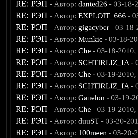
RE: РЭП
- Автор:
danted26
- 03-18-
RE: РЭП
- Автор:
EXPLOIT_666
- 0
RE: РЭП
- Автор:
gigacyber
- 03-18-
RE: РЭП
- Автор:
Munkie
- 03-18-2
RE: РЭП
- Автор:
Che
- 03-18-2010,
RE: РЭП
- Автор:
SCHTIRLIZ_IA
- 
RE: РЭП
- Автор:
Che
- 03-19-2010,
RE: РЭП
- Автор:
SCHTIRLIZ_IA
- 
RE: РЭП
- Автор:
Ganelon
- 03-19-2
RE: РЭП
- Автор:
Che
- 03-19-2010,
RE: РЭП
- Автор:
duuST
- 03-20-20
RE: РЭП
- Автор:
100meen
- 03-20-