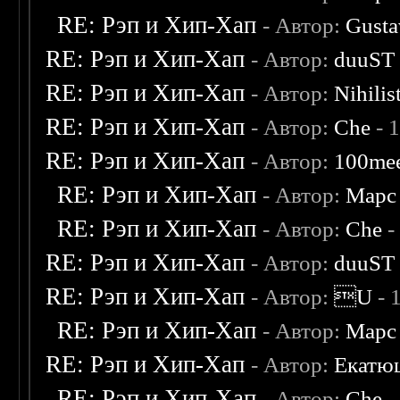
RE: Рэп и Хип-Хап
- Автор:
Gusta
RE: Рэп и Хип-Хап
- Автор:
duuST
RE: Рэп и Хип-Хап
- Автор:
Nihilis
RE: Рэп и Хип-Хап
- Автор:
Che
- 
RE: Рэп и Хип-Хап
- Автор:
100me
RE: Рэп и Хип-Хап
- Автор:
Марс
RE: Рэп и Хип-Хап
- Автор:
Che
-
RE: Рэп и Хип-Хап
- Автор:
duuST
RE: Рэп и Хип-Хап
- Автор:
U
- 
RE: Рэп и Хип-Хап
- Автор:
Марс
RE: Рэп и Хип-Хап
- Автор:
Екатю
RE: Рэп и Хип-Хап
- Автор:
Che
-