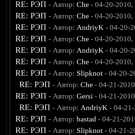
RE: РЭП
- Автор:
Che
- 04-20-2010,
RE: РЭП
- Автор:
Che
- 04-20-2010,
RE: РЭП
- Автор:
AndriyK
- 04-20-2
RE: РЭП
- Автор:
Che
- 04-20-2010,
RE: РЭП
- Автор:
AndriyK
- 04-20-2
RE: РЭП
- Автор:
Che
- 04-20-2010,
RE: РЭП
- Автор:
Slipknot
- 04-20-2
RE: РЭП
- Автор:
Che
- 04-21-201
RE: РЭП
- Автор:
Gersi
- 04-21-2010
RE: РЭП
- Автор:
AndriyK
- 04-21
RE: РЭП
- Автор:
bastad
- 04-21-201
RE: РЭП
- Автор:
Slipknot
- 04-21-2