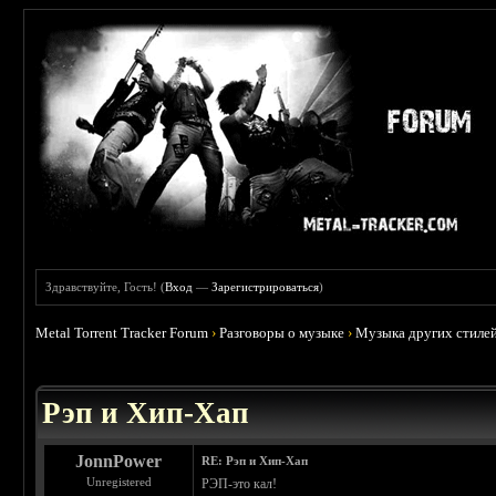
Здравствуйте, Гость! (
Вход
—
Зарегистрироваться
)
Metal Torrent Tracker Forum
›
Разговоры о музыке
›
Музыка других стиле
: 2.36
Рэп и Хип-Хап
JonnPower
RE: Рэп и Хип-Хап
Unregistered
РЭП-это кал!