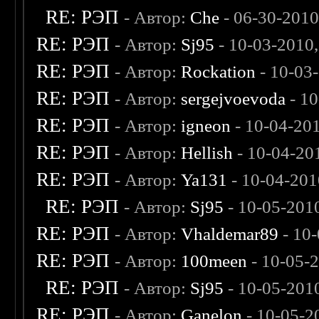
RE: РЭП
- Автор:
Che
- 06-30-2010
RE: РЭП
- Автор:
Sj95
- 10-03-2010
RE: РЭП
- Автор:
Rockation
- 10-03
RE: РЭП
- Автор:
sergejvoevoda
- 10
RE: РЭП
- Автор:
igneon
- 10-04-20
RE: РЭП
- Автор:
Hellish
- 10-04-20
RE: РЭП
- Автор:
Ya131
- 10-04-201
RE: РЭП
- Автор:
Sj95
- 10-05-201
RE: РЭП
- Автор:
Vhaldemar89
- 10
RE: РЭП
- Автор:
100meen
- 10-05-
RE: РЭП
- Автор:
Sj95
- 10-05-201
RE: РЭП
- Автор:
Ganelon
- 10-05-2