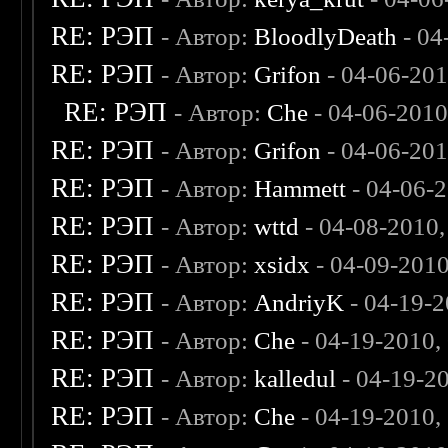
RE: РЭП
- Автор:
BloodlyDeath
- 04
RE: РЭП
- Автор:
Grifon
- 04-06-201
RE: РЭП
- Автор:
Che
- 04-06-2010
RE: РЭП
- Автор:
Grifon
- 04-06-201
RE: РЭП
- Автор:
Hammett
- 04-06-
RE: РЭП
- Автор:
wttd
- 04-08-2010
RE: РЭП
- Автор:
xsidx
- 04-09-201
RE: РЭП
- Автор:
AndriyK
- 04-19-
RE: РЭП
- Автор:
Che
- 04-19-2010,
RE: РЭП
- Автор:
kalledul
- 04-19-2
RE: РЭП
- Автор:
Che
- 04-19-2010,