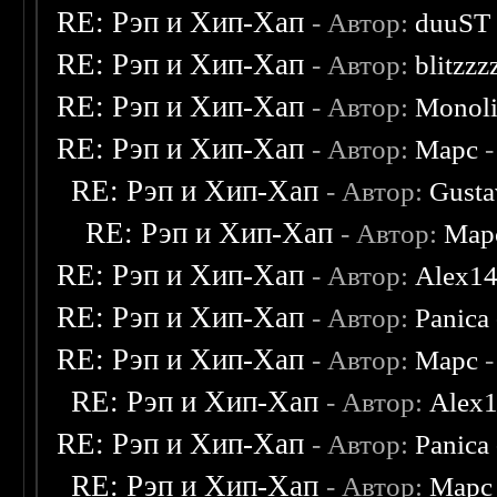
RE: Рэп и Хип-Хап
- Автор:
duuST
RE: Рэп и Хип-Хап
- Автор:
blitzzz
RE: Рэп и Хип-Хап
- Автор:
Monoli
RE: Рэп и Хип-Хап
- Автор:
Марс
-
RE: Рэп и Хип-Хап
- Автор:
Gusta
RE: Рэп и Хип-Хап
- Автор:
Мар
RE: Рэп и Хип-Хап
- Автор:
Alex1
RE: Рэп и Хип-Хап
- Автор:
Panica
RE: Рэп и Хип-Хап
- Автор:
Марс
-
RE: Рэп и Хип-Хап
- Автор:
Alex
RE: Рэп и Хип-Хап
- Автор:
Panica
RE: Рэп и Хип-Хап
- Автор:
Марс