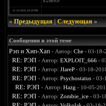
Я-за МЕТАЛ!
11-14-2010, 03:20 PM
«
Предыдущая
|
Следующая
»
Сообщения в этой теме
Рэп и Хип-Хап
- Автор:
Che
- 03-18-
RE: РЭП
- Автор:
EXPLOIT_666
- 0
RE: РЭП
- Автор:
JIareP
- 03-18-201
RE: РЭП
- Автор:
Psychostatus
- 03-
RE: РЭП
- Автор:
Hazg
- 10-05-201
RE: РЭП
- Автор:
Zombie_ice
- 03-1
RE: РЭП
- Автор:
Volkolak
- 03-18-