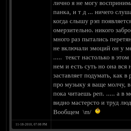
лично я не могу воспринима
панка, и т д ... ничего слуша
когда слышу рэп появляетс
омерзительно. никого забр
много раз пытались перетян
не включали эмоций он у м
..... текст настолько в это
нем и есть суть но она вся 
заставляет подумать, как в р
про музыку я ваще молчу, в
пока читаешь реп. ..... а в
видно мастерсто и труд люд
Вообщем \m/
11-18-2010, 07:08 PM