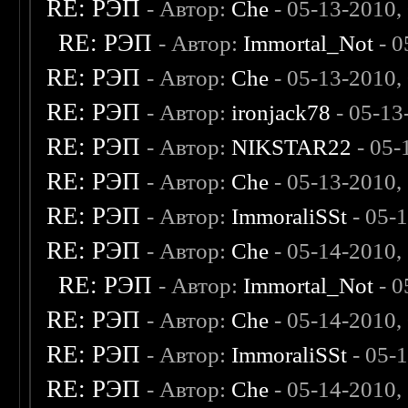
RE: РЭП
- Автор:
Che
- 05-13-2010,
RE: РЭП
- Автор:
Immortal_Not
- 0
RE: РЭП
- Автор:
Che
- 05-13-2010,
RE: РЭП
- Автор:
ironjack78
- 05-13
RE: РЭП
- Автор:
NIKSTAR22
- 05-
RE: РЭП
- Автор:
Che
- 05-13-2010,
RE: РЭП
- Автор:
ImmoraliSSt
- 05-
RE: РЭП
- Автор:
Che
- 05-14-2010,
RE: РЭП
- Автор:
Immortal_Not
- 0
RE: РЭП
- Автор:
Che
- 05-14-2010,
RE: РЭП
- Автор:
ImmoraliSSt
- 05-
RE: РЭП
- Автор:
Che
- 05-14-2010,