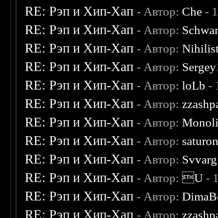
RE: Рэп и Хип-Хап
- Автор:
Che
- 
RE: Рэп и Хип-Хап
- Автор:
Schwar
RE: Рэп и Хип-Хап
- Автор:
Nihilis
RE: Рэп и Хип-Хап
- Автор:
Serge
RE: Рэп и Хип-Хап
- Автор:
loLb
- 
RE: Рэп и Хип-Хап
- Автор:
zzashp
RE: Рэп и Хип-Хап
- Автор:
Monoli
RE: Рэп и Хип-Хап
- Автор:
saturo
RE: Рэп и Хип-Хап
- Автор:
Svvarg
RE: Рэп и Хип-Хап
- Автор:
U
- 
RE: Рэп и Хип-Хап
- Автор:
DimaB
RE: Рэп и Хип-Хап
- Автор:
zzashp