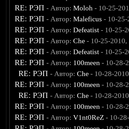
RE: РЭП
- Автор:
Moloh
- 10-25-20
RE: РЭП
- Автор:
Maleficus
- 10-25-
RE: РЭП
- Автор:
Defeatist
- 10-25-2
RE: РЭП
- Автор:
Che
- 10-25-2010,
RE: РЭП
- Автор:
Defeatist
- 10-25-2
RE: РЭП
- Автор:
100meen
- 10-28-
RE: РЭП
- Автор:
Che
- 10-28-2010
RE: РЭП
- Автор:
100meen
- 10-28-
RE: РЭП
- Автор:
Che
- 10-28-2010
RE: РЭП
- Автор:
100meen
- 10-28-
RE: РЭП
- Автор:
V1nt0ReZ
- 10-28
RE: РЭП
- Автор:
100meen
- 10-28-