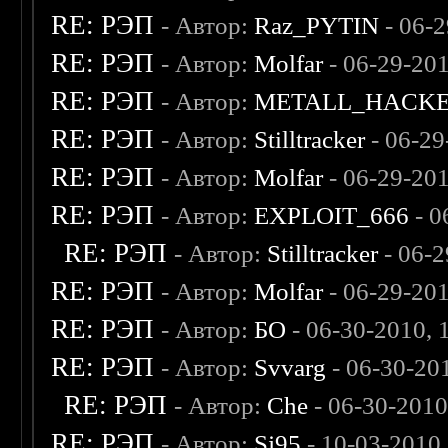
RE: РЭП
- Автор:
Raz_PYTIN
- 06-
RE: РЭП
- Автор:
Molfar
- 06-29-20
RE: РЭП
- Автор:
METALL_HACK
RE: РЭП
- Автор:
Stilltracker
- 06-29
RE: РЭП
- Автор:
Molfar
- 06-29-20
RE: РЭП
- Автор:
EXPLOIT_666
- 0
RE: РЭП
- Автор:
Stilltracker
- 06-2
RE: РЭП
- Автор:
Molfar
- 06-29-20
RE: РЭП
- Автор:
БО
- 06-30-2010,
RE: РЭП
- Автор:
Svvarg
- 06-30-20
RE: РЭП
- Автор:
Che
- 06-30-2010
RE: РЭП
- Автор:
Sj95
- 10-03-2010