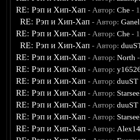
RE: Рэп и Хип-Хап
- Автор:
Che
- 
RE: Рэп и Хип-Хап
- Автор:
Gane
RE: Рэп и Хип-Хап
- Автор:
Che
- 
RE: Рэп и Хип-Хап
- Автор:
duuS
RE: Рэп и Хип-Хап
- Автор:
North
-
RE: Рэп и Хип-Хап
- Автор:
y1652
RE: Рэп и Хип-Хап
- Автор:
duuST
RE: Рэп и Хип-Хап
- Автор:
Starsee
RE: Рэп и Хип-Хап
- Автор:
duuST
RE: Рэп и Хип-Хап
- Автор:
Starsee
RE: Рэп и Хип-Хап
- Автор:
Alex1