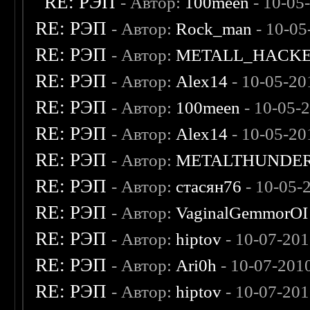
RE: РЭП
- Автор:
100meen
- 10-05
RE: РЭП
- Автор:
Rock_man
- 10-05
RE: РЭП
- Автор:
METALL_HACK
RE: РЭП
- Автор:
Alex14
- 10-05-20
RE: РЭП
- Автор:
100meen
- 10-05-
RE: РЭП
- Автор:
Alex14
- 10-05-20
RE: РЭП
- Автор:
METALTHUNDE
RE: РЭП
- Автор:
стасян76
- 10-05-
RE: РЭП
- Автор:
VaginalGemmorOI
RE: РЭП
- Автор:
hiptov
- 10-07-20
RE: РЭП
- Автор:
Ari0h
- 10-07-201
RE: РЭП
- Автор:
hiptov
- 10-07-201