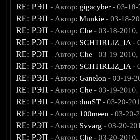
RE: РЭП
- Автор:
gigacyber
- 03-18-
RE: РЭП
- Автор:
Munkie
- 03-18-2
RE: РЭП
- Автор:
Che
- 03-18-2010,
RE: РЭП
- Автор:
SCHTIRLIZ_IA
- 
RE: РЭП
- Автор:
Che
- 03-19-2010,
RE: РЭП
- Автор:
SCHTIRLIZ_IA
- 
RE: РЭП
- Автор:
Ganelon
- 03-19-2
RE: РЭП
- Автор:
Che
- 03-19-2010,
RE: РЭП
- Автор:
duuST
- 03-20-20
RE: РЭП
- Автор:
100meen
- 03-20-
RE: РЭП
- Автор:
Svvarg
- 03-20-20
RE: РЭП
- Автор:
Che
- 03-20-2010,