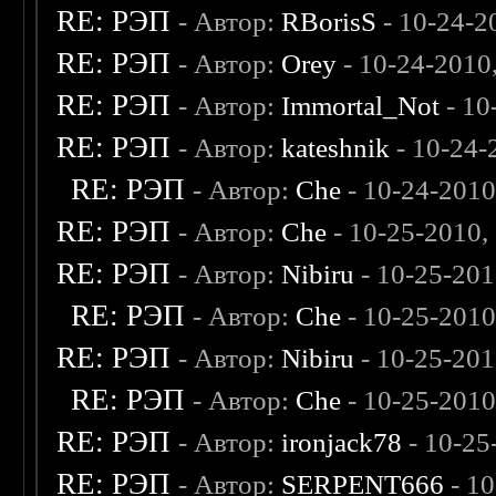
RE: РЭП
- Автор:
RBorisS
- 10-24-2
RE: РЭП
- Автор:
Orey
- 10-24-2010
RE: РЭП
- Автор:
Immortal_Not
- 10
RE: РЭП
- Автор:
kateshnik
- 10-24-
RE: РЭП
- Автор:
Che
- 10-24-2010
RE: РЭП
- Автор:
Che
- 10-25-2010,
RE: РЭП
- Автор:
Nibiru
- 10-25-201
RE: РЭП
- Автор:
Che
- 10-25-2010
RE: РЭП
- Автор:
Nibiru
- 10-25-201
RE: РЭП
- Автор:
Che
- 10-25-2010
RE: РЭП
- Автор:
ironjack78
- 10-25
RE: РЭП
- Автор:
SERPENT666
- 10