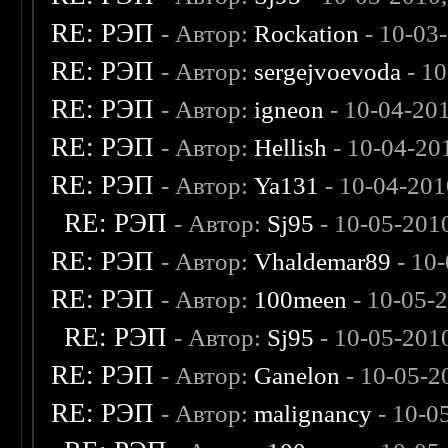
RE: РЭП
- Автор:
Rockation
- 10-03
RE: РЭП
- Автор:
sergejvoevoda
- 10
RE: РЭП
- Автор:
igneon
- 10-04-20
RE: РЭП
- Автор:
Hellish
- 10-04-20
RE: РЭП
- Автор:
Ya131
- 10-04-201
RE: РЭП
- Автор:
Sj95
- 10-05-201
RE: РЭП
- Автор:
Vhaldemar89
- 10
RE: РЭП
- Автор:
100meen
- 10-05-
RE: РЭП
- Автор:
Sj95
- 10-05-201
RE: РЭП
- Автор:
Ganelon
- 10-05-2
RE: РЭП
- Автор:
malignancy
- 10-0