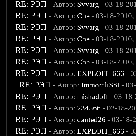
RE: РЭП
- Автор:
Svvarg
- 03-18-20
RE: РЭП
- Автор:
Che
- 03-18-2010,
RE: РЭП
- Автор:
Svvarg
- 03-18-20
RE: РЭП
- Автор:
Che
- 03-18-2010,
RE: РЭП
- Автор:
Svvarg
- 03-18-20
RE: РЭП
- Автор:
Che
- 03-18-2010,
RE: РЭП
- Автор:
EXPLOIT_666
- 0
RE: РЭП
- Автор:
ImmoraliSSt
- 03
RE: РЭП
- Автор:
mishadoff
- 03-18
RE: РЭП
- Автор:
234566
- 03-18-20
RE: РЭП
- Автор:
danted26
- 03-18-
RE: РЭП
- Автор:
EXPLOIT_666
- 0