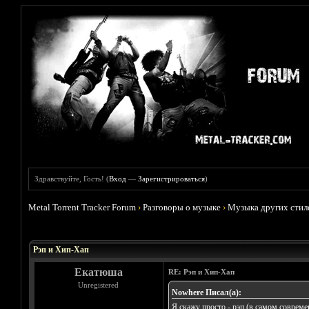
Здравствуйте, Гость! (
Вход
—
Зарегистрироваться
)
Metal Torrent Tracker Forum
›
Разговоры о музыке
›
Музыка других стил
Голосов: 11 - Средняя оценка: 2.36
1
2
3
4
5
Рэп и Хип-Хап
Екатюша
RE: Рэп и Хип-Хап
Unregistered
Nowhere Писал(а):
Я скажу просто - рэп (в самом совреме