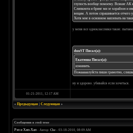
глупость вообще помоему. Всякие АК и
Слипкнота и бринг ми зе хорайзон и им
вещам. А потом спрашивается отчего у 
Хотя мне в основном наплевать на таки
у меня все одноклассники такие. пытаюс
duuST Писал(а):
Екатюша Писал(а):
изминить.
Пожааааалуйста пиши грамотно, слишк
ну и здорово. убивайся если хочеться.
01-21-2011, 12:17 AM
«
Предыдущая
|
Следующая
»
Сообщения в этой теме
Рэп и Хип-Хап
- Автор:
Che
- 03-18-2010, 08:09 AM