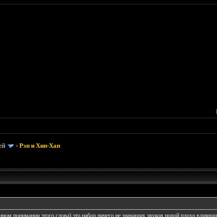
ей
›
Рэп и Хип-Хап
нном понимании этого слова) это набор ничего не значащих звуков порой плохо влияющих