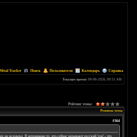
Metal Tracker
Поиск
Пользователи
Календарь
Справка
Текущее время:
08-08-2026, 09:51 AM
Рейтинг темы:
Режимы темы
#364
 на человека. Я непонимаю то, что сейчас называют русский 'рэп' - это