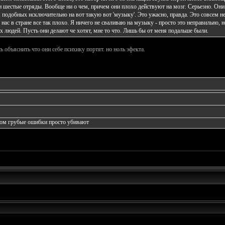
 шестые отряды. Вообще ни о чем, причем они плохо действуют на мозг. Серьезно. Они
 подобных исключительно на вот такую вот 'музыку'. Это ужасно, правда. Это совсем н
нас в стране все так плохо. Я ничего не сваливаю на музыку - просто это неправильно, 
х людей. Пусть они делают че хотят, мне то что. Лишь бы от меня подальше были.
ь объяснить что они себе психику портят. но ноль эфекта.
ом грубые ошибки просто убивают