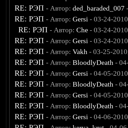
RE: РЭП
- Автор:
ded_baraded_007
-
RE: РЭП
- Автор:
Gersi
- 03-24-2010
RE: РЭП
- Автор:
Che
- 03-24-2010
RE: РЭП
- Автор:
Gersi
- 03-24-2010
RE: РЭП
- Автор:
Vakh
- 03-25-2010
RE: РЭП
- Автор:
BloodlyDeath
- 04
RE: РЭП
- Автор:
Gersi
- 04-05-2010
RE: РЭП
- Автор:
BloodlyDeath
- 04
RE: РЭП
- Автор:
Gersi
- 04-05-2010
RE: РЭП
- Автор:
BloodlyDeath
- 04
RE: РЭП
- Автор:
Gersi
- 04-06-2010
RE: РЭП
- Автор:
kerya_krut
- 04-06