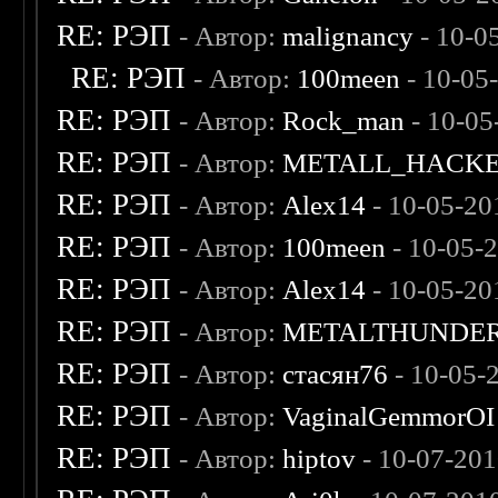
RE: РЭП
- Автор:
malignancy
- 10-0
RE: РЭП
- Автор:
100meen
- 10-05
RE: РЭП
- Автор:
Rock_man
- 10-05
RE: РЭП
- Автор:
METALL_HACK
RE: РЭП
- Автор:
Alex14
- 10-05-20
RE: РЭП
- Автор:
100meen
- 10-05-
RE: РЭП
- Автор:
Alex14
- 10-05-20
RE: РЭП
- Автор:
METALTHUNDE
RE: РЭП
- Автор:
стасян76
- 10-05-
RE: РЭП
- Автор:
VaginalGemmorOI
RE: РЭП
- Автор:
hiptov
- 10-07-20