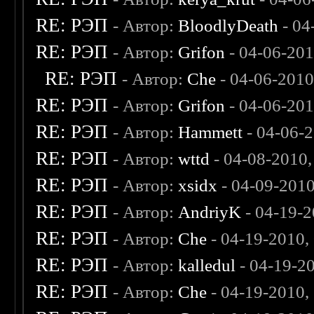
RE: РЭП
- Автор:
BloodlyDeath
- 04
RE: РЭП
- Автор:
Grifon
- 04-06-201
RE: РЭП
- Автор:
Che
- 04-06-2010
RE: РЭП
- Автор:
Grifon
- 04-06-201
RE: РЭП
- Автор:
Hammett
- 04-06-
RE: РЭП
- Автор:
wttd
- 04-08-2010
RE: РЭП
- Автор:
xsidx
- 04-09-201
RE: РЭП
- Автор:
AndriyK
- 04-19-
RE: РЭП
- Автор:
Che
- 04-19-2010,
RE: РЭП
- Автор:
kalledul
- 04-19-2
RE: РЭП
- Автор:
Che
- 04-19-2010,