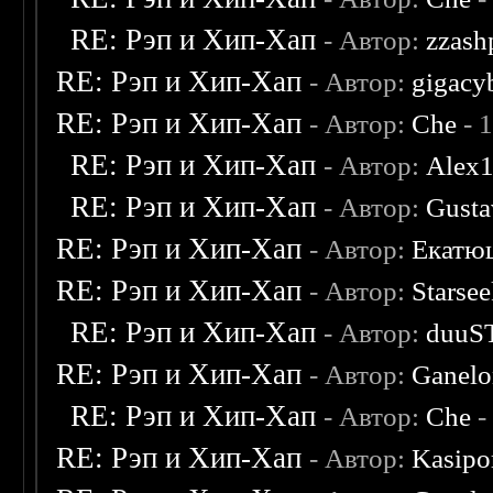
RE: Рэп и Хип-Хап
- Автор:
zzash
RE: Рэп и Хип-Хап
- Автор:
gigacy
RE: Рэп и Хип-Хап
- Автор:
Che
- 
RE: Рэп и Хип-Хап
- Автор:
Alex
RE: Рэп и Хип-Хап
- Автор:
Gusta
RE: Рэп и Хип-Хап
- Автор:
Екатю
RE: Рэп и Хип-Хап
- Автор:
Starsee
RE: Рэп и Хип-Хап
- Автор:
duuS
RE: Рэп и Хип-Хап
- Автор:
Ganel
RE: Рэп и Хип-Хап
- Автор:
Che
-
RE: Рэп и Хип-Хап
- Автор:
Kasipo