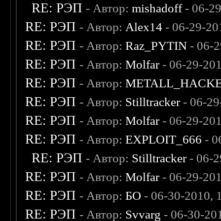
RE: РЭП
- Автор:
mishadoff
- 06-2
RE: РЭП
- Автор:
Alex14
- 06-29-20
RE: РЭП
- Автор:
Raz_PYTIN
- 06-
RE: РЭП
- Автор:
Molfar
- 06-29-20
RE: РЭП
- Автор:
METALL_HACK
RE: РЭП
- Автор:
Stilltracker
- 06-29
RE: РЭП
- Автор:
Molfar
- 06-29-20
RE: РЭП
- Автор:
EXPLOIT_666
- 0
RE: РЭП
- Автор:
Stilltracker
- 06-2
RE: РЭП
- Автор:
Molfar
- 06-29-20
RE: РЭП
- Автор:
БО
- 06-30-2010,
RE: РЭП
- Автор:
Svvarg
- 06-30-20