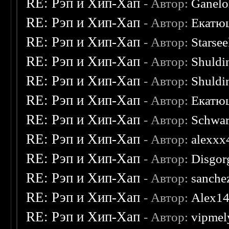
RE: Рэп и Хип-Хап
- Автор:
Ganel
RE: Рэп и Хип-Хап
- Автор:
Екатю
RE: Рэп и Хип-Хап
- Автор:
Starsee
RE: Рэп и Хип-Хап
- Автор:
Shuldi
RE: Рэп и Хип-Хап
- Автор:
Shuldi
RE: Рэп и Хип-Хап
- Автор:
Екатю
RE: Рэп и Хип-Хап
- Автор:
Schwar
RE: Рэп и Хип-Хап
- Автор:
alexxx
RE: Рэп и Хип-Хап
- Автор:
Disgor
RE: Рэп и Хип-Хап
- Автор:
sanche
RE: Рэп и Хип-Хап
- Автор:
Alex1
RE: Рэп и Хип-Хап
- Автор:
vipmel