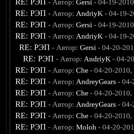
RE: РЭП
- Автор:
Gersi
- 04-19-2010
RE: РЭП
- Автор:
AndriyK
- 04-19-2
RE: РЭП
- Автор:
Gersi
- 04-19-2010
RE: РЭП
- Автор:
AndriyK
- 04-19-2
RE: РЭП
- Автор:
Gersi
- 04-20-201
RE: РЭП
- Автор:
AndriyK
- 04-2
RE: РЭП
- Автор:
Che
- 04-20-2010,
RE: РЭП
- Автор:
AndreyGears
- 04-
RE: РЭП
- Автор:
Che
- 04-20-2010,
RE: РЭП
- Автор:
AndreyGears
- 04-
RE: РЭП
- Автор:
Che
- 04-20-2010,
RE: РЭП
- Автор:
Moloh
- 04-20-20