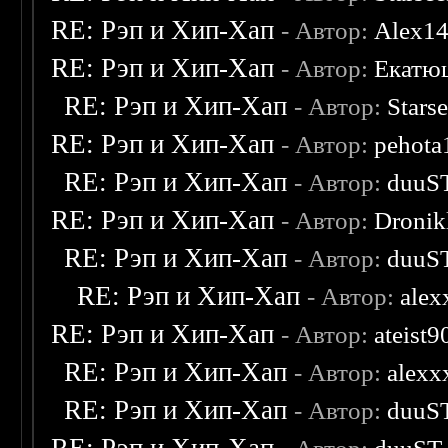
RE: Рэп и Хип-Хап
- Автор:
Alex1
RE: Рэп и Хип-Хап
- Автор:
Екатю
RE: Рэп и Хип-Хап
- Автор:
Stars
RE: Рэп и Хип-Хап
- Автор:
pehota
RE: Рэп и Хип-Хап
- Автор:
duuS
RE: Рэп и Хип-Хап
- Автор:
Dronik
RE: Рэп и Хип-Хап
- Автор:
duuS
RE: Рэп и Хип-Хап
- Автор:
alex
RE: Рэп и Хип-Хап
- Автор:
ateist9
RE: Рэп и Хип-Хап
- Автор:
alexx
RE: Рэп и Хип-Хап
- Автор:
duuS