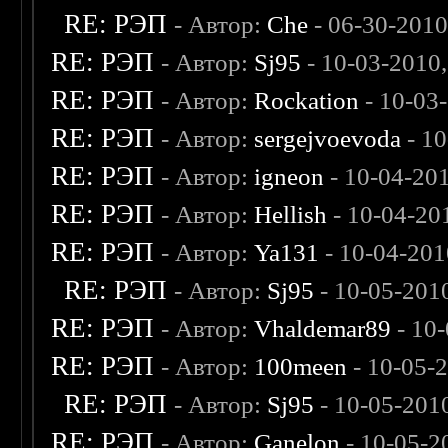
RE: РЭП
- Автор:
Che
- 06-30-2010
RE: РЭП
- Автор:
Sj95
- 10-03-2010
RE: РЭП
- Автор:
Rockation
- 10-03
RE: РЭП
- Автор:
sergejvoevoda
- 10
RE: РЭП
- Автор:
igneon
- 10-04-20
RE: РЭП
- Автор:
Hellish
- 10-04-20
RE: РЭП
- Автор:
Ya131
- 10-04-201
RE: РЭП
- Автор:
Sj95
- 10-05-201
RE: РЭП
- Автор:
Vhaldemar89
- 10
RE: РЭП
- Автор:
100meen
- 10-05-
RE: РЭП
- Автор:
Sj95
- 10-05-201
RE: РЭП
- Автор:
Ganelon
- 10-05-2