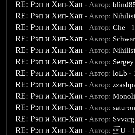
RE: Рэп и Хип-Хап
- Автор:
blind8
RE: Рэп и Хип-Хап
- Автор:
Nihilis
RE: Рэп и Хип-Хап
- Автор:
Che
- 
RE: Рэп и Хип-Хап
- Автор:
Schwar
RE: Рэп и Хип-Хап
- Автор:
Nihilis
RE: Рэп и Хип-Хап
- Автор:
Serge
RE: Рэп и Хип-Хап
- Автор:
loLb
- 
RE: Рэп и Хип-Хап
- Автор:
zzashp
RE: Рэп и Хип-Хап
- Автор:
Monoli
RE: Рэп и Хип-Хап
- Автор:
saturo
RE: Рэп и Хип-Хап
- Автор:
Svvarg
RE: Рэп и Хип-Хап
- Автор:
U
- 