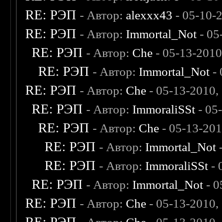
RE: РЭП
- Автор:
alexxx43
- 05-10-
RE: РЭП
- Автор:
Immortal_Not
- 05
RE: РЭП
- Автор:
Che
- 05-13-201
RE: РЭП
- Автор:
Immortal_Not
- 
RE: РЭП
- Автор:
Che
- 05-13-2010,
RE: РЭП
- Автор:
ImmoraliSSt
- 05
RE: РЭП
- Автор:
Che
- 05-13-201
RE: РЭП
- Автор:
Immortal_Not
-
RE: РЭП
- Автор:
ImmoraliSSt
- 
RE: РЭП
- Автор:
Immortal_Not
- 0
RE: РЭП
- Автор:
Che
- 05-13-2010,