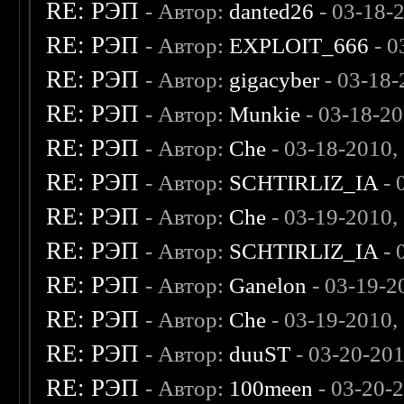
RE: РЭП
- Автор:
danted26
- 03-18-
RE: РЭП
- Автор:
EXPLOIT_666
- 0
RE: РЭП
- Автор:
gigacyber
- 03-18-
RE: РЭП
- Автор:
Munkie
- 03-18-2
RE: РЭП
- Автор:
Che
- 03-18-2010,
RE: РЭП
- Автор:
SCHTIRLIZ_IA
- 
RE: РЭП
- Автор:
Che
- 03-19-2010,
RE: РЭП
- Автор:
SCHTIRLIZ_IA
- 
RE: РЭП
- Автор:
Ganelon
- 03-19-2
RE: РЭП
- Автор:
Che
- 03-19-2010,
RE: РЭП
- Автор:
duuST
- 03-20-20
RE: РЭП
- Автор:
100meen
- 03-20-