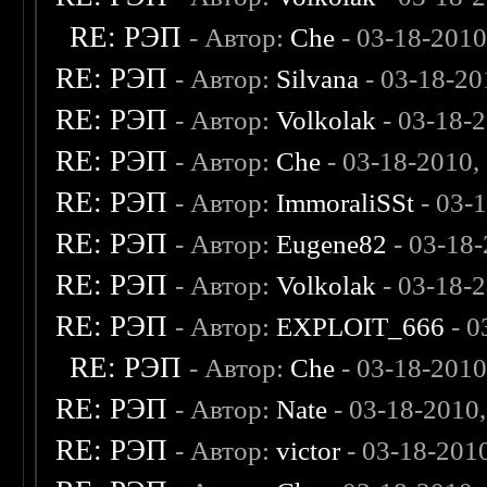
RE: РЭП
- Автор:
Che
- 03-18-2010
RE: РЭП
- Автор:
Silvana
- 03-18-20
RE: РЭП
- Автор:
Volkolak
- 03-18-
RE: РЭП
- Автор:
Che
- 03-18-2010,
RE: РЭП
- Автор:
ImmoraliSSt
- 03-
RE: РЭП
- Автор:
Eugene82
- 03-18
RE: РЭП
- Автор:
Volkolak
- 03-18-
RE: РЭП
- Автор:
EXPLOIT_666
- 0
RE: РЭП
- Автор:
Che
- 03-18-2010
RE: РЭП
- Автор:
Nate
- 03-18-2010
RE: РЭП
- Автор:
victor
- 03-18-201