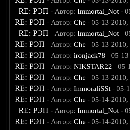
RE: РЭП
- Автор:
Che
- 05-13-2010,
RE: РЭП
- Автор:
Immortal_Not
- 0
RE: РЭП
- Автор:
Che
- 05-13-2010,
RE: РЭП
- Автор:
Immortal_Not
- 0
RE: РЭП
- Автор:
Che
- 05-13-2010,
RE: РЭП
- Автор:
ironjack78
- 05-13
RE: РЭП
- Автор:
NIKSTAR22
- 05-
RE: РЭП
- Автор:
Che
- 05-13-2010,
RE: РЭП
- Автор:
ImmoraliSSt
- 05-
RE: РЭП
- Автор:
Che
- 05-14-2010,
RE: РЭП
- Автор:
Immortal_Not
- 0
RE: РЭП
- Автор:
Che
- 05-14-2010,