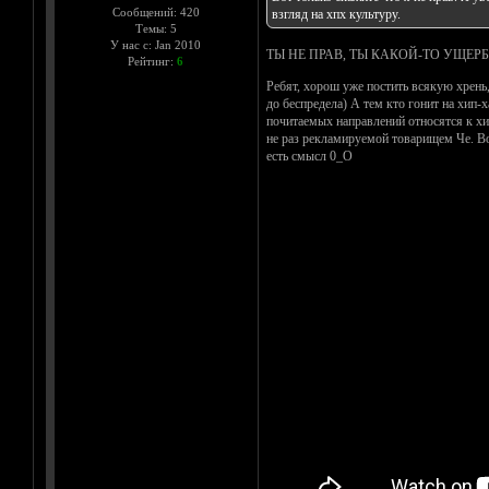
Сообщений: 420
взгляд на хпх культуру.
Темы: 5
У нас с: Jan 2010
ТЫ НЕ ПРАВ, ТЫ КАКОЙ-ТО УЩЕ
Рейтинг:
6
Ребят, хорош уже постить всякую хрень,
до беспредела) А тем кто гонит на хип
почитаемых направлений относятся к хип
не раз рекламируемой товарищем Че. Вот
есть смысл 0_О