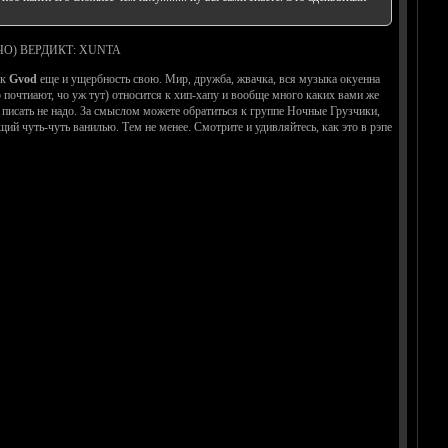
О) ВЕРДИКТ: XUNTA
ак
Gvod
еще и ущербность свою. Мир, дружба, жвачка, вся музыка окуенна
почтиают, чо уж тут) относится к хип-хапу и вообще много каких вами же
 писать не надо. За смыслом можете обратиться к группе Ночные Грузчики,
й чуть-чуть ванилью. Тем не менее. Смотрите и удивляйтесь, как это в рэпе