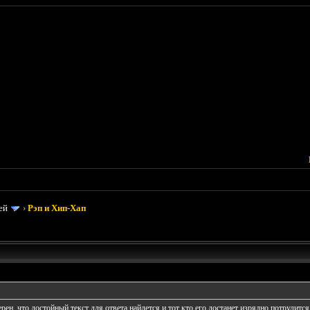
ей
›
Рэп и Хип-Хап
рен, что достойный текст для ответа найдется и тот кто его достанет изрядно потрудится и