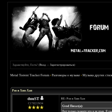
Здравствуйте, Гость! (
Вход
—
Зарегистрироваться
)
Metal Torrent Tracker Forum
›
Разговоры о музыке
›
Музыка других стил
Голосов: 11 - Средняя оценка: 2.36
1
2
3
4
5
Рэп и Хип-Хап
duuST
RE: Рэп и Хип-Хап
С17H21NO4
Gvod Писал(а):
Вот только скажите что я не прав. Я уве