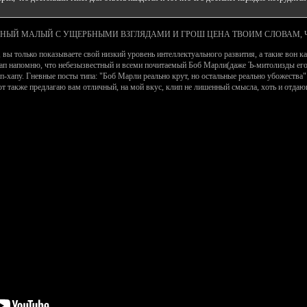
РБНЫЙ МАЛЫЙ С УЩЕРБНЫМИ ВЗГЛЯДАМИ И ГРОШ ЦЕНА ТВОИМ СЛОВАМ, Ч
 вы только показываете свой низкий уровень интеллектуального развития, а такие вон к
-хап напомню, что небезызвестный и всеми почитаемый Боб Марли(даже Ъ-митолизды его 
-хапу. Гневные посты типа: "Боб Марли реально крут, но остальные реально убожества"
 также предлагаю вам отличный, на мой вкус, клип не лишенный смысла, хоть и отдающи