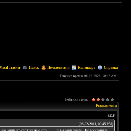
Metal Tracker
Поиск
Пользователи
Календарь
Справка
Текущее время:
08-06-2026, 10:42 AM
Рейтинг темы:
Режимы темы
#518
(06-22-2011, 09:45 PM)
бо найти его сложнее чем иглу......... ну вы сами знаете. Это адекватный