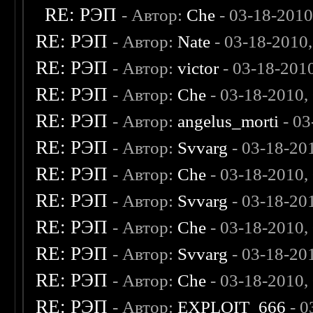
RE: РЭП
- Автор:
Che
- 03-18-2010
RE: РЭП
- Автор:
Nate
- 03-18-2010
RE: РЭП
- Автор:
victor
- 03-18-201
RE: РЭП
- Автор:
Che
- 03-18-2010,
RE: РЭП
- Автор:
angelus_morti
- 03
RE: РЭП
- Автор:
Svvarg
- 03-18-20
RE: РЭП
- Автор:
Che
- 03-18-2010,
RE: РЭП
- Автор:
Svvarg
- 03-18-20
RE: РЭП
- Автор:
Che
- 03-18-2010,
RE: РЭП
- Автор:
Svvarg
- 03-18-20
RE: РЭП
- Автор:
Che
- 03-18-2010,
RE: РЭП
- Автор:
EXPLOIT_666
- 0