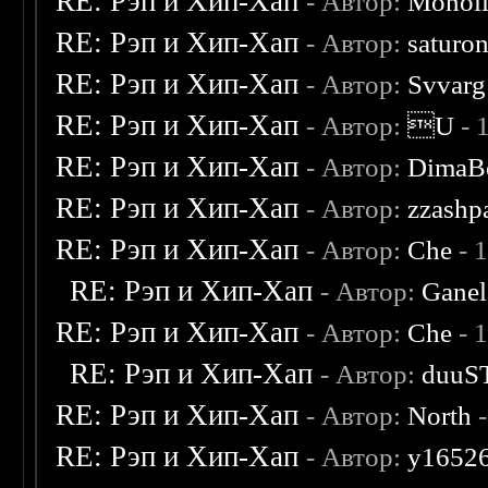
RE: Рэп и Хип-Хап
- Автор:
Monoli
RE: Рэп и Хип-Хап
- Автор:
saturo
RE: Рэп и Хип-Хап
- Автор:
Svvarg
RE: Рэп и Хип-Хап
- Автор:
U
- 
RE: Рэп и Хип-Хап
- Автор:
DimaB
RE: Рэп и Хип-Хап
- Автор:
zzashp
RE: Рэп и Хип-Хап
- Автор:
Che
- 
RE: Рэп и Хип-Хап
- Автор:
Gane
RE: Рэп и Хип-Хап
- Автор:
Che
- 
RE: Рэп и Хип-Хап
- Автор:
duuS
RE: Рэп и Хип-Хап
- Автор:
North
-
RE: Рэп и Хип-Хап
- Автор:
y1652