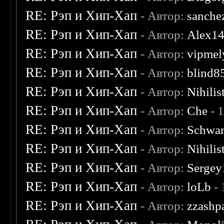
RE: Рэп и Хип-Хап
- Автор:
sanche
RE: Рэп и Хип-Хап
- Автор:
Alex1
RE: Рэп и Хип-Хап
- Автор:
vipmel
RE: Рэп и Хип-Хап
- Автор:
blind8
RE: Рэп и Хип-Хап
- Автор:
Nihilis
RE: Рэп и Хип-Хап
- Автор:
Che
- 
RE: Рэп и Хип-Хап
- Автор:
Schwar
RE: Рэп и Хип-Хап
- Автор:
Nihilis
RE: Рэп и Хип-Хап
- Автор:
Serge
RE: Рэп и Хип-Хап
- Автор:
loLb
- 
RE: Рэп и Хип-Хап
- Автор:
zzashp