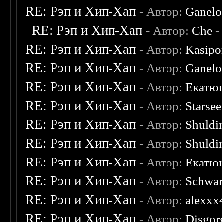
RE: Рэп и Хип-Хап
- Автор:
Ganel
RE: Рэп и Хип-Хап
- Автор:
Che
-
RE: Рэп и Хип-Хап
- Автор:
Kasipo
RE: Рэп и Хип-Хап
- Автор:
Ganel
RE: Рэп и Хип-Хап
- Автор:
Екатю
RE: Рэп и Хип-Хап
- Автор:
Starsee
RE: Рэп и Хип-Хап
- Автор:
Shuldi
RE: Рэп и Хип-Хап
- Автор:
Shuldi
RE: Рэп и Хип-Хап
- Автор:
Екатю
RE: Рэп и Хип-Хап
- Автор:
Schwar
RE: Рэп и Хип-Хап
- Автор:
alexxx
RE: Рэп и Хип-Хап
- Автор:
Disgor