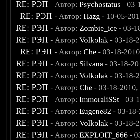
RE: РЭП
- Автор:
Psychostatus
- 03-
RE: РЭП
- Автор:
Hazg
- 10-05-201
RE: РЭП
- Автор:
Zombie_ice
- 03-1
RE: РЭП
- Автор:
Volkolak
- 03-18-
RE: РЭП
- Автор:
Che
- 03-18-2010
RE: РЭП
- Автор:
Silvana
- 03-18-20
RE: РЭП
- Автор:
Volkolak
- 03-18-
RE: РЭП
- Автор:
Che
- 03-18-2010,
RE: РЭП
- Автор:
ImmoraliSSt
- 03-
RE: РЭП
- Автор:
Eugene82
- 03-18
RE: РЭП
- Автор:
Volkolak
- 03-18-
RE: РЭП
- Автор:
EXPLOIT_666
- 0