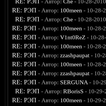
RE: РЭП
- Автор:
Che
- 10-28-2010
RE: РЭП
- Автор:
100meen
- 10-28-
RE: РЭП
- Автор:
Che
- 10-28-2010
RE: РЭП
- Автор:
100meen
- 10-28-
RE: РЭП
- Автор:
V1nt0ReZ
- 10-28
RE: РЭП
- Автор:
100meen
- 10-28-
RE: РЭП
- Автор:
zzashpaupat
- 10-2
RE: РЭП
- Автор:
100meen
- 10-28-
RE: РЭП
- Автор:
zzashpaupat
- 10-2
RE: РЭП
- Автор:
SERGUNA
- 10-2
RE: РЭП
- Автор:
RBorisS
- 10-29-
RE: РЭП
- Автор:
100meen
- 10-29-