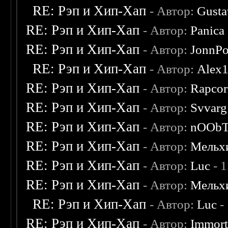
RE: Рэп и Хип-Хап
- Автор:
Gusta
RE: Рэп и Хип-Хап
- Автор:
Panica
RE: Рэп и Хип-Хап
- Автор:
JonnP
RE: Рэп и Хип-Хап
- Автор:
Alex
RE: Рэп и Хип-Хап
- Автор:
Rapco
RE: Рэп и Хип-Хап
- Автор:
Svvarg
RE: Рэп и Хип-Хап
- Автор:
nOOb
RE: Рэп и Хип-Хап
- Автор:
Мельх
RE: Рэп и Хип-Хап
- Автор:
Luc
- 
RE: Рэп и Хип-Хап
- Автор:
Мельх
RE: Рэп и Хип-Хап
- Автор:
Luc
-
RE: Рэп и Хип-Хап
- Автор:
Immort