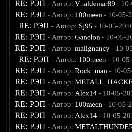
RE: РЭП
- Автор:
Vhaldemar89
- 10
RE: РЭП
- Автор:
100meen
- 10-05-
RE: РЭП
- Автор:
Sj95
- 10-05-201
RE: РЭП
- Автор:
Ganelon
- 10-05-2
RE: РЭП
- Автор:
malignancy
- 10-0
RE: РЭП
- Автор:
100meen
- 10-05
RE: РЭП
- Автор:
Rock_man
- 10-05
RE: РЭП
- Автор:
METALL_HACK
RE: РЭП
- Автор:
Alex14
- 10-05-20
RE: РЭП
- Автор:
100meen
- 10-05-
RE: РЭП
- Автор:
Alex14
- 10-05-20
RE: РЭП
- Автор:
METALTHUNDE