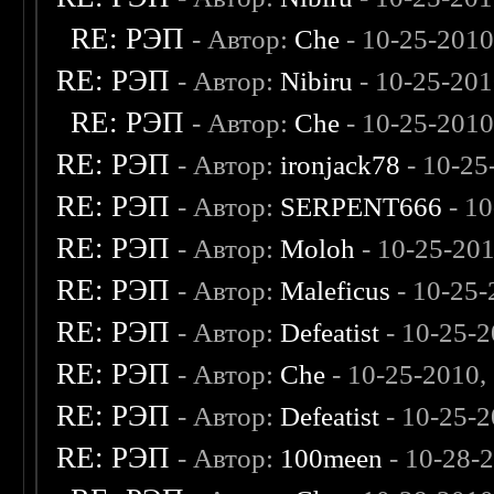
RE: РЭП
- Автор:
Che
- 10-25-2010
RE: РЭП
- Автор:
Nibiru
- 10-25-201
RE: РЭП
- Автор:
Che
- 10-25-2010
RE: РЭП
- Автор:
ironjack78
- 10-25
RE: РЭП
- Автор:
SERPENT666
- 10
RE: РЭП
- Автор:
Moloh
- 10-25-20
RE: РЭП
- Автор:
Maleficus
- 10-25-
RE: РЭП
- Автор:
Defeatist
- 10-25-2
RE: РЭП
- Автор:
Che
- 10-25-2010,
RE: РЭП
- Автор:
Defeatist
- 10-25-2
RE: РЭП
- Автор:
100meen
- 10-28-