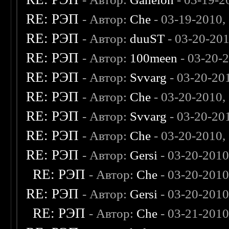
RE: РЭП
- Автор:
Che
- 03-19-2010,
RE: РЭП
- Автор:
duuST
- 03-20-20
RE: РЭП
- Автор:
100meen
- 03-20-
RE: РЭП
- Автор:
Svvarg
- 03-20-20
RE: РЭП
- Автор:
Che
- 03-20-2010,
RE: РЭП
- Автор:
Svvarg
- 03-20-20
RE: РЭП
- Автор:
Che
- 03-20-2010,
RE: РЭП
- Автор:
Gersi
- 03-20-2010
RE: РЭП
- Автор:
Che
- 03-20-2010
RE: РЭП
- Автор:
Gersi
- 03-20-2010
RE: РЭП
- Автор:
Che
- 03-21-201