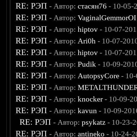
RE: РЭП
- Автор:
стасян76
- 10-05-
RE: РЭП
- Автор:
VaginalGemmorOI
RE: РЭП
- Автор:
hiptov
- 10-07-20
RE: РЭП
- Автор:
Ari0h
- 10-07-201
RE: РЭП
- Автор:
hiptov
- 10-07-201
RE: РЭП
- Автор:
Pudik
- 10-09-201
RE: РЭП
- Автор:
AutopsyCore
- 10
RE: РЭП
- Автор:
METALTHUNDE
RE: РЭП
- Автор:
knocker
- 10-09-2
RE: РЭП
- Автор:
kavun
- 10-09-201
RE: РЭП
- Автор:
psykatz
- 10-23-
RE: РЭП
- Автор:
antineko
- 10-24-2