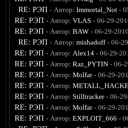
RE: РЭП
- Автор:
Immortal_Not
- 0
RE: РЭП
- Автор:
VLAS
- 06-29-201
RE: РЭП
- Автор:
BAW
- 06-29-201
RE: РЭП
- Автор:
mishadoff
- 06-2
RE: РЭП
- Автор:
Alex14
- 06-29-20
RE: РЭП
- Автор:
Raz_PYTIN
- 06-
RE: РЭП
- Автор:
Molfar
- 06-29-20
RE: РЭП
- Автор:
METALL_HACK
RE: РЭП
- Автор:
Stilltracker
- 06-29
RE: РЭП
- Автор:
Molfar
- 06-29-20
RE: РЭП
- Автор:
EXPLOIT_666
- 0