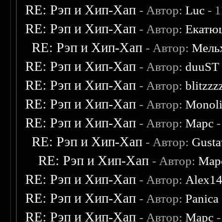
RE: Рэп и Хип-Хап
- Автор:
Luc
- 1
RE: Рэп и Хип-Хап
- Автор:
Екатю
RE: Рэп и Хип-Хап
- Автор:
Мель
RE: Рэп и Хип-Хап
- Автор:
duuST
RE: Рэп и Хип-Хап
- Автор:
blitzzz
RE: Рэп и Хип-Хап
- Автор:
Monoli
RE: Рэп и Хип-Хап
- Автор:
Марс
-
RE: Рэп и Хип-Хап
- Автор:
Gusta
RE: Рэп и Хип-Хап
- Автор:
Мар
RE: Рэп и Хип-Хап
- Автор:
Alex1
RE: Рэп и Хип-Хап
- Автор:
Panica
RE: Рэп и Хип-Хап
- Автор:
Марс
-