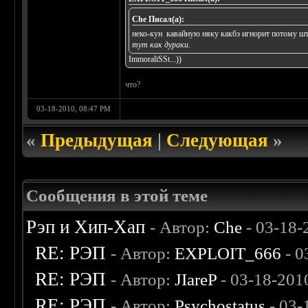
Che Писал(а):
неко-кун кавайную няку какбэ игнорит потому што 
тут как дураки.
ImmoraliSSt...))
что?
03-18-2010, 08:47 PM
«
Предыдущая
|
Следующая
»
Сообщения в этой теме
Рэп и Хип-Хап
- Автор:
Che
- 03-18-
RE: РЭП
- Автор:
EXPLOIT_666
- 0
RE: РЭП
- Автор:
JIareP
- 03-18-201
RE: РЭП
- Автор:
Psychostatus
- 03-