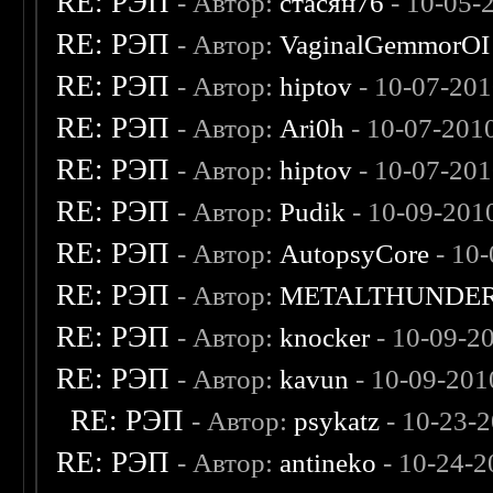
RE: РЭП
- Автор:
стасян76
- 10-05-
RE: РЭП
- Автор:
VaginalGemmorOI
RE: РЭП
- Автор:
hiptov
- 10-07-20
RE: РЭП
- Автор:
Ari0h
- 10-07-201
RE: РЭП
- Автор:
hiptov
- 10-07-201
RE: РЭП
- Автор:
Pudik
- 10-09-201
RE: РЭП
- Автор:
AutopsyCore
- 10
RE: РЭП
- Автор:
METALTHUNDE
RE: РЭП
- Автор:
knocker
- 10-09-2
RE: РЭП
- Автор:
kavun
- 10-09-201
RE: РЭП
- Автор:
psykatz
- 10-23-
RE: РЭП
- Автор:
antineko
- 10-24-2