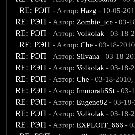
RE: РЭП
- Автор:
Hazg
- 10-05-201
RE: РЭП
- Автор:
Zombie_ice
- 03-1
RE: РЭП
- Автор:
Volkolak
- 03-18-
RE: РЭП
- Автор:
Che
- 03-18-2010
RE: РЭП
- Автор:
Silvana
- 03-18-20
RE: РЭП
- Автор:
Volkolak
- 03-18-
RE: РЭП
- Автор:
Che
- 03-18-2010,
RE: РЭП
- Автор:
ImmoraliSSt
- 03-
RE: РЭП
- Автор:
Eugene82
- 03-18
RE: РЭП
- Автор:
Volkolak
- 03-18-
RE: РЭП
- Автор:
EXPLOIT_666
- 0