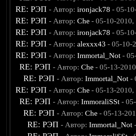
RE: РЭП
- Автор:
ironjack78
- 05-10
RE: РЭП
- Автор:
Che
- 05-10-2010,
RE: РЭП
- Автор:
ironjack78
- 05-10
RE: РЭП
- Автор:
alexxx43
- 05-10-
RE: РЭП
- Автор:
Immortal_Not
- 05
RE: РЭП
- Автор:
Che
- 05-13-201
RE: РЭП
- Автор:
Immortal_Not
- 
RE: РЭП
- Автор:
Che
- 05-13-2010,
RE: РЭП
- Автор:
ImmoraliSSt
- 05
RE: РЭП
- Автор:
Che
- 05-13-201
RE: РЭП
- Автор:
Immortal_Not
-