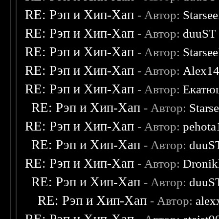
RE: Рэп и Хип-Хап
- Автор:
Starsee
RE: Рэп и Хип-Хап
- Автор:
duuST
RE: Рэп и Хип-Хап
- Автор:
Starsee
RE: Рэп и Хип-Хап
- Автор:
Alex1
RE: Рэп и Хип-Хап
- Автор:
Екатю
RE: Рэп и Хип-Хап
- Автор:
Stars
RE: Рэп и Хип-Хап
- Автор:
pehota
RE: Рэп и Хип-Хап
- Автор:
duuS
RE: Рэп и Хип-Хап
- Автор:
Dronik
RE: Рэп и Хип-Хап
- Автор:
duuS
RE: Рэп и Хип-Хап
- Автор:
alex