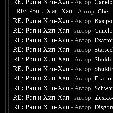
RE: Рэп и Хип-Хап
- Автор:
Ganel
RE: Рэп и Хип-Хап
- Автор:
Che
-
RE: Рэп и Хип-Хап
- Автор:
Kasipo
RE: Рэп и Хип-Хап
- Автор:
Ganel
RE: Рэп и Хип-Хап
- Автор:
Екатю
RE: Рэп и Хип-Хап
- Автор:
Starsee
RE: Рэп и Хип-Хап
- Автор:
Shuldi
RE: Рэп и Хип-Хап
- Автор:
Shuldi
RE: Рэп и Хип-Хап
- Автор:
Екатю
RE: Рэп и Хип-Хап
- Автор:
Schwar
RE: Рэп и Хип-Хап
- Автор:
alexxx
RE: Рэп и Хип-Хап
- Автор:
Disgor