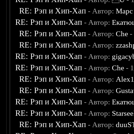
RE: Рэп и Хип-Хап
- Автор:
Марс
RE: Рэп и Хип-Хап
- Автор:
Екатю
RE: Рэп и Хип-Хап
- Автор:
Che
-
RE: Рэп и Хип-Хап
- Автор:
zzash
RE: Рэп и Хип-Хап
- Автор:
gigacy
RE: Рэп и Хип-Хап
- Автор:
Che
- 
RE: Рэп и Хип-Хап
- Автор:
Alex
RE: Рэп и Хип-Хап
- Автор:
Gusta
RE: Рэп и Хип-Хап
- Автор:
Екатю
RE: Рэп и Хип-Хап
- Автор:
Starsee
RE: Рэп и Хип-Хап
- Автор:
duuS