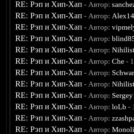
RE: Рэп и Хип-Хап
- Автор:
sanche
RE: Рэп и Хип-Хап
- Автор:
Alex1
RE: Рэп и Хип-Хап
- Автор:
vipmel
RE: Рэп и Хип-Хап
- Автор:
blind8
RE: Рэп и Хип-Хап
- Автор:
Nihilis
RE: Рэп и Хип-Хап
- Автор:
Che
- 
RE: Рэп и Хип-Хап
- Автор:
Schwar
RE: Рэп и Хип-Хап
- Автор:
Nihilis
RE: Рэп и Хип-Хап
- Автор:
Serge
RE: Рэп и Хип-Хап
- Автор:
loLb
- 
RE: Рэп и Хип-Хап
- Автор:
zzashp
RE: Рэп и Хип-Хап
- Автор:
Monoli