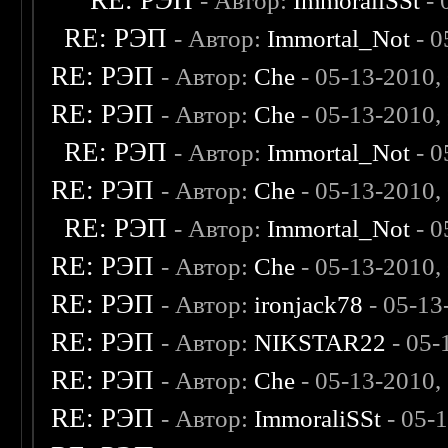
RE: РЭП
- Автор:
ImmoraliSSt
- 
RE: РЭП
- Автор:
Immortal_Not
- 0
RE: РЭП
- Автор:
Che
- 05-13-2010,
RE: РЭП
- Автор:
Che
- 05-13-2010,
RE: РЭП
- Автор:
Immortal_Not
- 0
RE: РЭП
- Автор:
Che
- 05-13-2010,
RE: РЭП
- Автор:
Immortal_Not
- 0
RE: РЭП
- Автор:
Che
- 05-13-2010,
RE: РЭП
- Автор:
ironjack78
- 05-13
RE: РЭП
- Автор:
NIKSTAR22
- 05-
RE: РЭП
- Автор:
Che
- 05-13-2010,
RE: РЭП
- Автор:
ImmoraliSSt
- 05-