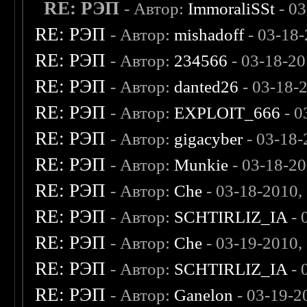
RE: РЭП
- Автор:
ImmoraliSSt
- 03
RE: РЭП
- Автор:
mishadoff
- 03-18
RE: РЭП
- Автор:
234566
- 03-18-20
RE: РЭП
- Автор:
danted26
- 03-18-
RE: РЭП
- Автор:
EXPLOIT_666
- 0
RE: РЭП
- Автор:
gigacyber
- 03-18-
RE: РЭП
- Автор:
Munkie
- 03-18-2
RE: РЭП
- Автор:
Che
- 03-18-2010,
RE: РЭП
- Автор:
SCHTIRLIZ_IA
- 
RE: РЭП
- Автор:
Che
- 03-19-2010,
RE: РЭП
- Автор:
SCHTIRLIZ_IA
- 
RE: РЭП
- Автор:
Ganelon
- 03-19-2