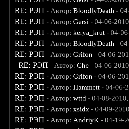
RE: РЭП
- Автор:
BloodlyDeath
- 04
RE: РЭП
- Автор:
Gersi
- 04-06-2010
RE: РЭП
- Автор:
kerya_krut
- 04-06
RE: РЭП
- Автор:
BloodlyDeath
- 04
RE: РЭП
- Автор:
Grifon
- 04-06-201
RE: РЭП
- Автор:
Che
- 04-06-2010
RE: РЭП
- Автор:
Grifon
- 04-06-201
RE: РЭП
- Автор:
Hammett
- 04-06-
RE: РЭП
- Автор:
wttd
- 04-08-2010
RE: РЭП
- Автор:
xsidx
- 04-09-201
RE: РЭП
- Автор:
AndriyK
- 04-19-