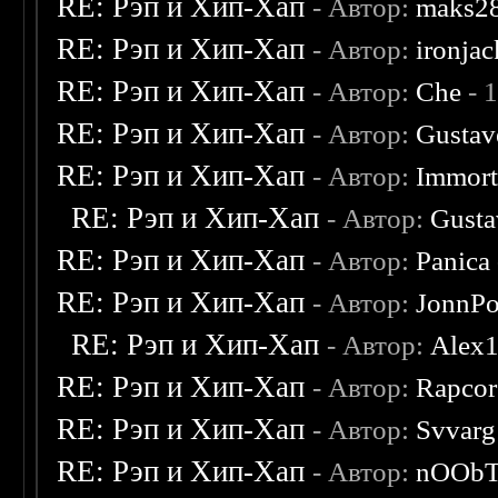
RE: Рэп и Хип-Хап
- Автор:
maks2
RE: Рэп и Хип-Хап
- Автор:
ironja
RE: Рэп и Хип-Хап
- Автор:
Che
- 
RE: Рэп и Хип-Хап
- Автор:
Gustav
RE: Рэп и Хип-Хап
- Автор:
Immort
RE: Рэп и Хип-Хап
- Автор:
Gusta
RE: Рэп и Хип-Хап
- Автор:
Panica
RE: Рэп и Хип-Хап
- Автор:
JonnP
RE: Рэп и Хип-Хап
- Автор:
Alex
RE: Рэп и Хип-Хап
- Автор:
Rapco
RE: Рэп и Хип-Хап
- Автор:
Svvarg
RE: Рэп и Хип-Хап
- Автор:
nOOb