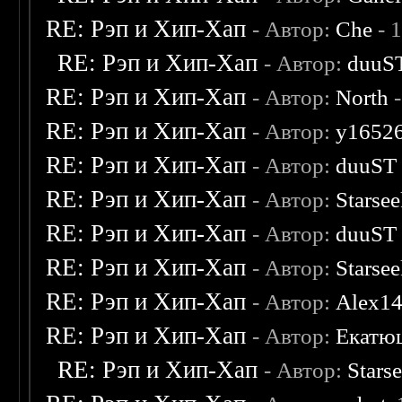
RE: Рэп и Хип-Хап
- Автор:
Che
- 
RE: Рэп и Хип-Хап
- Автор:
duuS
RE: Рэп и Хип-Хап
- Автор:
North
-
RE: Рэп и Хип-Хап
- Автор:
y1652
RE: Рэп и Хип-Хап
- Автор:
duuST
RE: Рэп и Хип-Хап
- Автор:
Starsee
RE: Рэп и Хип-Хап
- Автор:
duuST
RE: Рэп и Хип-Хап
- Автор:
Starsee
RE: Рэп и Хип-Хап
- Автор:
Alex1
RE: Рэп и Хип-Хап
- Автор:
Екатю
RE: Рэп и Хип-Хап
- Автор:
Stars