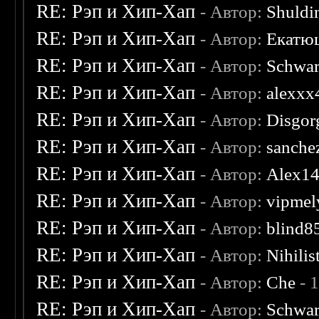
RE: Рэп и Хип-Хап
- Автор:
Shuldi
RE: Рэп и Хип-Хап
- Автор:
Екатю
RE: Рэп и Хип-Хап
- Автор:
Schwar
RE: Рэп и Хип-Хап
- Автор:
alexxx
RE: Рэп и Хип-Хап
- Автор:
Disgor
RE: Рэп и Хип-Хап
- Автор:
sanche
RE: Рэп и Хип-Хап
- Автор:
Alex1
RE: Рэп и Хип-Хап
- Автор:
vipmel
RE: Рэп и Хип-Хап
- Автор:
blind8
RE: Рэп и Хип-Хап
- Автор:
Nihilis
RE: Рэп и Хип-Хап
- Автор:
Che
- 
RE: Рэп и Хип-Хап
- Автор:
Schwar