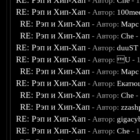
RE: Рэп и Хип-Хап
- Автор:
Che
- 
RE: Рэп и Хип-Хап
- Автор:
100me
RE: Рэп и Хип-Хап
- Автор:
Марс
RE: Рэп и Хип-Хап
- Автор:
Che
-
RE: Рэп и Хип-Хап
- Автор:
duuST
RE: Рэп и Хип-Хап
- Автор:
U
- 
RE: Рэп и Хип-Хап
- Автор:
Марс
RE: Рэп и Хип-Хап
- Автор:
Екатю
RE: Рэп и Хип-Хап
- Автор:
Che
-
RE: Рэп и Хип-Хап
- Автор:
zzash
RE: Рэп и Хип-Хап
- Автор:
gigacy
RE: Рэп и Хип-Хап
- Автор:
Che
- 