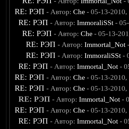
RE: РЭП
- Автор:
Immortal_Not
- 
RE: РЭП
- Автор:
Che
- 05-13-2010,
RE: РЭП
- Автор:
ImmoraliSSt
- 05
RE: РЭП
- Автор:
Che
- 05-13-201
RE: РЭП
- Автор:
Immortal_Not
-
RE: РЭП
- Автор:
ImmoraliSSt
- 
RE: РЭП
- Автор:
Immortal_Not
- 0
RE: РЭП
- Автор:
Che
- 05-13-2010,
RE: РЭП
- Автор:
Che
- 05-13-2010,
RE: РЭП
- Автор:
Immortal_Not
- 
RE: РЭП
- Автор:
Che
- 05-13-2010,
RE: РЭП
- Автор:
Immortal_Not
- 0