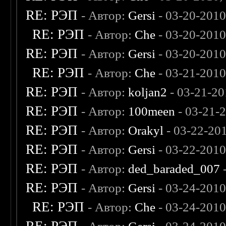
RE: РЭП
- Автор:
Gersi
- 03-20-2010
RE: РЭП
- Автор:
Che
- 03-20-2010
RE: РЭП
- Автор:
Gersi
- 03-20-2010
RE: РЭП
- Автор:
Che
- 03-21-201
RE: РЭП
- Автор:
koljan2
- 03-21-20
RE: РЭП
- Автор:
100meen
- 03-21-
RE: РЭП
- Автор:
Orakyl
- 03-22-20
RE: РЭП
- Автор:
Gersi
- 03-22-2010
RE: РЭП
- Автор:
ded_baraded_007
-
RE: РЭП
- Автор:
Gersi
- 03-24-2010
RE: РЭП
- Автор:
Che
- 03-24-2010