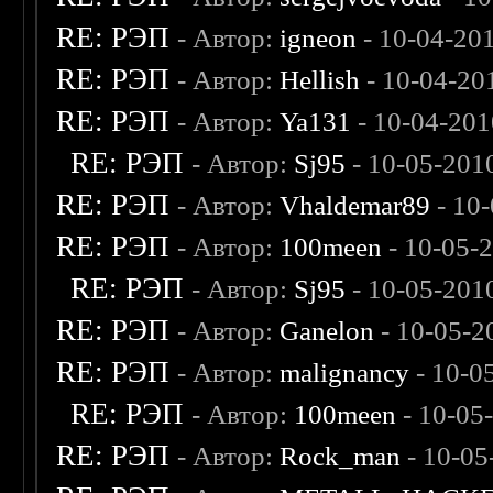
RE: РЭП
- Автор:
igneon
- 10-04-20
RE: РЭП
- Автор:
Hellish
- 10-04-20
RE: РЭП
- Автор:
Ya131
- 10-04-201
RE: РЭП
- Автор:
Sj95
- 10-05-201
RE: РЭП
- Автор:
Vhaldemar89
- 10
RE: РЭП
- Автор:
100meen
- 10-05-
RE: РЭП
- Автор:
Sj95
- 10-05-201
RE: РЭП
- Автор:
Ganelon
- 10-05-2
RE: РЭП
- Автор:
malignancy
- 10-0
RE: РЭП
- Автор:
100meen
- 10-05
RE: РЭП
- Автор:
Rock_man
- 10-05