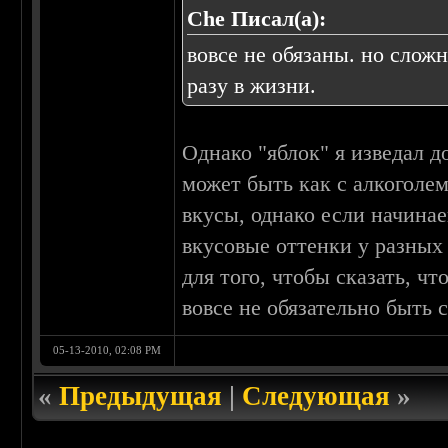
Che Писал(а):
вовсе не обязаны. но сложн
разу в жизни.
Однако "яблок" я изведал д
может быть как с алкоголе
вкусы, однако если начина
вкусовые оттенки у разных 
для того, чтобы сказать, чт
вовсе не обязательно быть 
05-13-2010, 02:08 PM
«
Предыдущая
|
Следующая
»