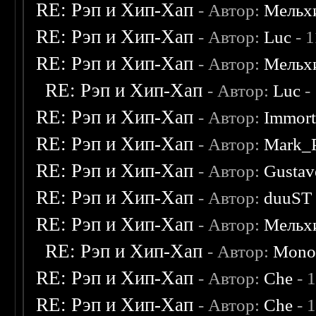
RE: Рэп и Хип-Хап
- Автор:
Мельх
RE: Рэп и Хип-Хап
- Автор:
Luc
- 
RE: Рэп и Хип-Хап
- Автор:
Мельх
RE: Рэп и Хип-Хап
- Автор:
Luc
-
RE: Рэп и Хип-Хап
- Автор:
Immort
RE: Рэп и Хип-Хап
- Автор:
Mark_P
RE: Рэп и Хип-Хап
- Автор:
Gustav
RE: Рэп и Хип-Хап
- Автор:
duuST
RE: Рэп и Хип-Хап
- Автор:
Мельх
RE: Рэп и Хип-Хап
- Автор:
Monol
RE: Рэп и Хип-Хап
- Автор:
Che
- 
RE: Рэп и Хип-Хап
- Автор:
Che
- 