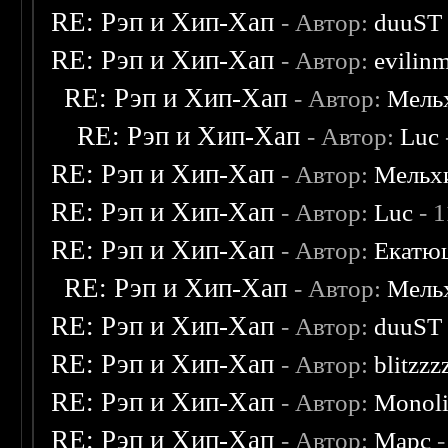
RE: Рэп и Хип-Хап
- Автор:
duuST
RE: Рэп и Хип-Хап
- Автор:
evilin
RE: Рэп и Хип-Хап
- Автор:
Мель
RE: Рэп и Хип-Хап
- Автор:
Luc
RE: Рэп и Хип-Хап
- Автор:
Мельх
RE: Рэп и Хип-Хап
- Автор:
Luc
- 1
RE: Рэп и Хип-Хап
- Автор:
Екатю
RE: Рэп и Хип-Хап
- Автор:
Мель
RE: Рэп и Хип-Хап
- Автор:
duuST
RE: Рэп и Хип-Хап
- Автор:
blitzzz
RE: Рэп и Хип-Хап
- Автор:
Monoli
RE: Рэп и Хип-Хап
- Автор:
Марс
-