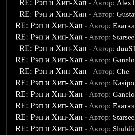
RE: Рэп и Хип-Хап
- Автор:
Alex
RE: Рэп и Хип-Хап
- Автор:
Gusta
RE: Рэп и Хип-Хап
- Автор:
Екатю
RE: Рэп и Хип-Хап
- Автор:
Starsee
RE: Рэп и Хип-Хап
- Автор:
duuS
RE: Рэп и Хип-Хап
- Автор:
Ganel
RE: Рэп и Хип-Хап
- Автор:
Che
-
RE: Рэп и Хип-Хап
- Автор:
Kasipo
RE: Рэп и Хип-Хап
- Автор:
Ganel
RE: Рэп и Хип-Хап
- Автор:
Екатю
RE: Рэп и Хип-Хап
- Автор:
Starsee
RE: Рэп и Хип-Хап
- Автор:
Shuldi