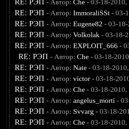
RE: РЭП
- Автор:
Che
- 03-18-2010,
RE: РЭП
- Автор:
ImmoraliSSt
- 03-
RE: РЭП
- Автор:
Eugene82
- 03-18
RE: РЭП
- Автор:
Volkolak
- 03-18-
RE: РЭП
- Автор:
EXPLOIT_666
- 0
RE: РЭП
- Автор:
Che
- 03-18-2010
RE: РЭП
- Автор:
Nate
- 03-18-2010
RE: РЭП
- Автор:
victor
- 03-18-201
RE: РЭП
- Автор:
Che
- 03-18-2010,
RE: РЭП
- Автор:
angelus_morti
- 03
RE: РЭП
- Автор:
Svvarg
- 03-18-20
RE: РЭП
- Автор:
Che
- 03-18-2010,