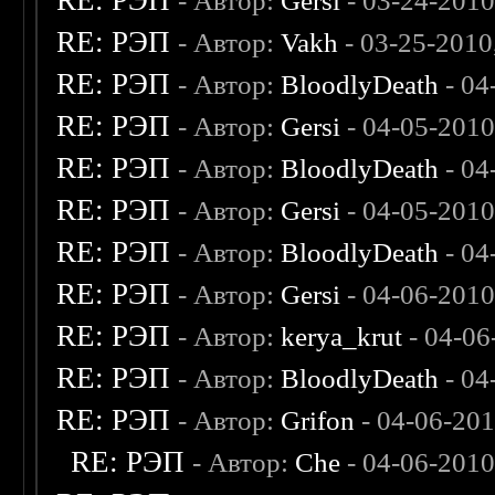
RE: РЭП
- Автор:
Gersi
- 03-24-2010
RE: РЭП
- Автор:
Vakh
- 03-25-2010
RE: РЭП
- Автор:
BloodlyDeath
- 04
RE: РЭП
- Автор:
Gersi
- 04-05-2010
RE: РЭП
- Автор:
BloodlyDeath
- 04
RE: РЭП
- Автор:
Gersi
- 04-05-2010
RE: РЭП
- Автор:
BloodlyDeath
- 04
RE: РЭП
- Автор:
Gersi
- 04-06-2010
RE: РЭП
- Автор:
kerya_krut
- 04-06
RE: РЭП
- Автор:
BloodlyDeath
- 04
RE: РЭП
- Автор:
Grifon
- 04-06-201
RE: РЭП
- Автор:
Che
- 04-06-2010