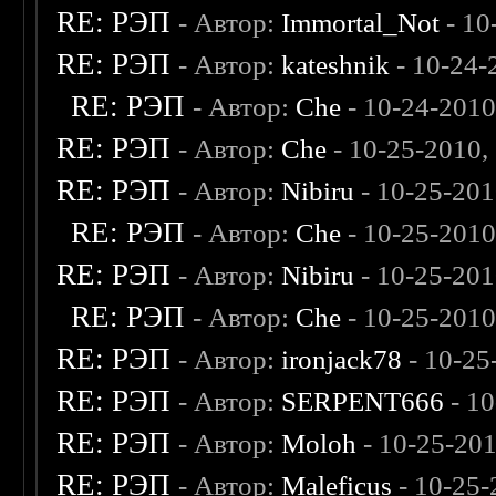
RE: РЭП
- Автор:
Immortal_Not
- 10
RE: РЭП
- Автор:
kateshnik
- 10-24-
RE: РЭП
- Автор:
Che
- 10-24-2010
RE: РЭП
- Автор:
Che
- 10-25-2010,
RE: РЭП
- Автор:
Nibiru
- 10-25-201
RE: РЭП
- Автор:
Che
- 10-25-2010
RE: РЭП
- Автор:
Nibiru
- 10-25-201
RE: РЭП
- Автор:
Che
- 10-25-2010
RE: РЭП
- Автор:
ironjack78
- 10-25
RE: РЭП
- Автор:
SERPENT666
- 10
RE: РЭП
- Автор:
Moloh
- 10-25-20
RE: РЭП
- Автор:
Maleficus
- 10-25-