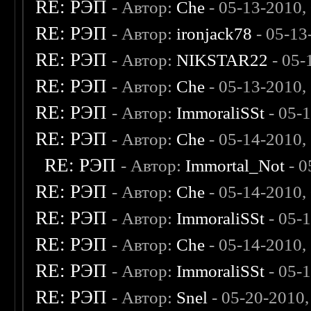
RE: РЭП
- Автор:
Che
- 05-13-2010,
RE: РЭП
- Автор:
ironjack78
- 05-13
RE: РЭП
- Автор:
NIKSTAR22
- 05-
RE: РЭП
- Автор:
Che
- 05-13-2010,
RE: РЭП
- Автор:
ImmoraliSSt
- 05-
RE: РЭП
- Автор:
Che
- 05-14-2010,
RE: РЭП
- Автор:
Immortal_Not
- 0
RE: РЭП
- Автор:
Che
- 05-14-2010,
RE: РЭП
- Автор:
ImmoraliSSt
- 05-
RE: РЭП
- Автор:
Che
- 05-14-2010,
RE: РЭП
- Автор:
ImmoraliSSt
- 05-
RE: РЭП
- Автор:
Snel
- 05-20-2010