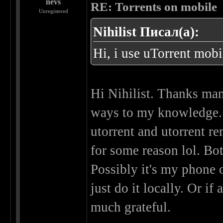
nevs
RE: Torrents on mobile
Unregistered
Nihilist Писал(а):
Hi, i use uTorrent mobi
Hi Nihilist. Thanks man.
ways to my knowledge. 
utorrent and utorrent r
for some reason lol. Bo
Possibly it's my phone o
just do it locally. Or 
much grateful.