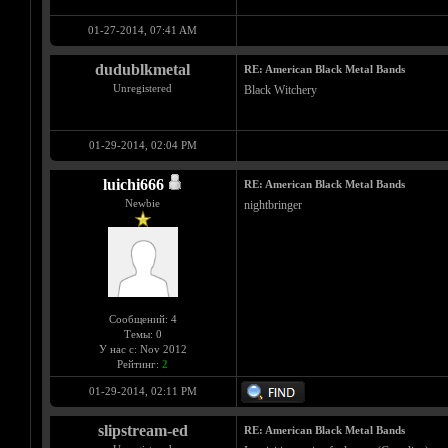
01-27-2014, 07:41 AM
dudublkmetal
RE: American Black Metal Bands
Unregistered
Black Witchery
01-29-2014, 02:04 PM
luichi666
RE: American Black Metal Bands
Newbie
nightbringer
Сообщений: 4
Темы: 0
У нас с: Nov 2012
Рейтинг:
2
01-29-2014, 02:11 PM
slipstream-ed
RE: American Black Metal Bands