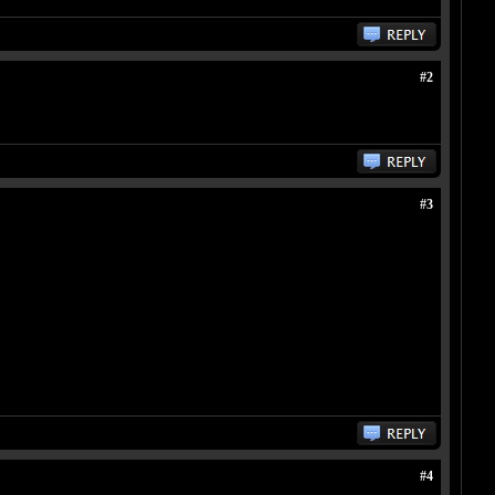
#2
#3
#4