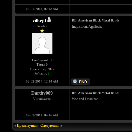
02-01-2014, 02:48 AM
vilkejd
RE: American Black Metal Bands
Newbie
Inquisition, Agalloch.
Сообщений: 1
Темы: 0
У нас с: Sep 2012
Рейтинг:
2
02-02-2014, 12:14 AM
Darthv089
RE: American Black Metal Bands
Unregistered
Woe and Leviathan.
02-02-2014, 04:46 AM
«
Предыдущая
|
Следующая
»