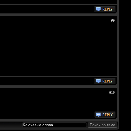
#9
#10