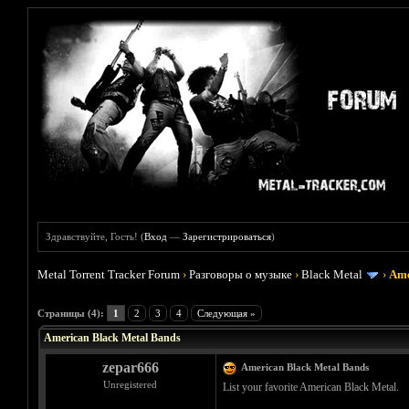
Здравствуйте, Гость! (
Вход
—
Зарегистрироваться
)
Metal Torrent Tracker Forum
›
Разговоры о музыке
›
Black Metal
›
Ame
Голосов: 2 - Средняя оценка: 5
1
2
3
4
5
Страницы (4):
1
2
3
4
Следующая »
American Black Metal Bands
zepar666
American Black Metal Bands
Unregistered
List your favorite American Black Metal.