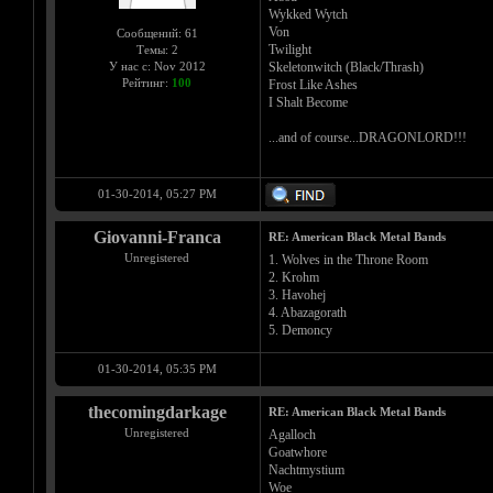
Wykked Wytch
Von
Сообщений: 61
Twilight
Темы: 2
Skeletonwitch (Black/Thrash)
У нас с: Nov 2012
Рейтинг:
100
Frost Like Ashes
I Shalt Become
...and of course...DRAGONLORD!!!
01-30-2014, 05:27 PM
Giovanni-Franca
RE: American Black Metal Bands
Unregistered
1. Wolves in the Throne Room
2. Krohm
3. Havohej
4. Abazagorath
5. Demoncy
01-30-2014, 05:35 PM
thecomingdarkage
RE: American Black Metal Bands
Unregistered
Agalloch
Goatwhore
Nachtmystium
Woe