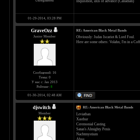
Unregistered
Inquisition, axis of advance (Canadian)
01-29-2014, 03:28 PM
GraveOzz
RE: American Black Metal Bands
Junior Member
Obviously: Judas Iscariot & Lord Foul.
Here are some others: Volahn, I'm in a Coff
Сообщений: 16
Темы: 0
У нас с: Jan 2013
Рейтинг:
8
01-30-2014, 02:48 AM
djswitch
RE: American Black Metal Bands
Member
Leviathan
Xasthur
Ceremonial Casting
Satan's Almighty Penis
Nachtmystium
Absu