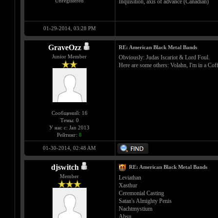
Unregistered
Inquisition, axis of advance (Canadian)
01-29-2014, 03:28 PM
GraveOzz
RE: American Black Metal Bands
Junior Member
Obviously: Judas Iscariot & Lord Foul.
Here are some others: Volahn, I'm in a Coff
Сообщений: 16
Темы: 0
У нас с: Jan 2013
Рейтинг:
8
01-30-2014, 02:48 AM
djswitch
RE: American Black Metal Bands
Member
Leviathan
Xasthur
Ceremonial Casting
Satan's Almighty Penis
Nachtmystium
Absu