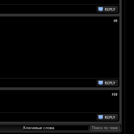
#9
#10