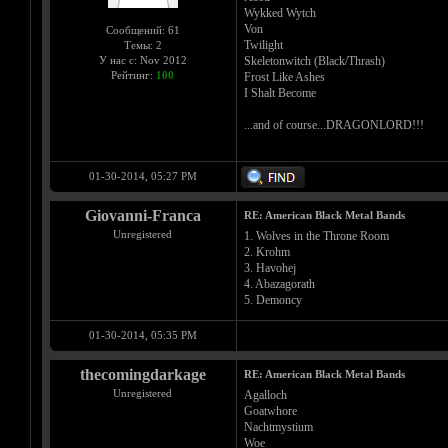
Wykked Wytch
Von
Сообщений: 61
Twilight
Темы: 2
Skeletonwitch (Black/Thrash)
У нас с: Nov 2012
Рейтинг:
100
Frost Like Ashes
I Shalt Become
...and of course...DRAGONLORD!!!
01-30-2014, 05:27 PM
Giovanni-Franca
RE: American Black Metal Bands
Unregistered
1. Wolves in the Throne Room
2. Krohm
3. Havohej
4. Abazagorath
5. Demoncy
01-30-2014, 05:35 PM
thecomingdarkage
RE: American Black Metal Bands
Unregistered
Agalloch
Goatwhore
Nachtmystium
Woe