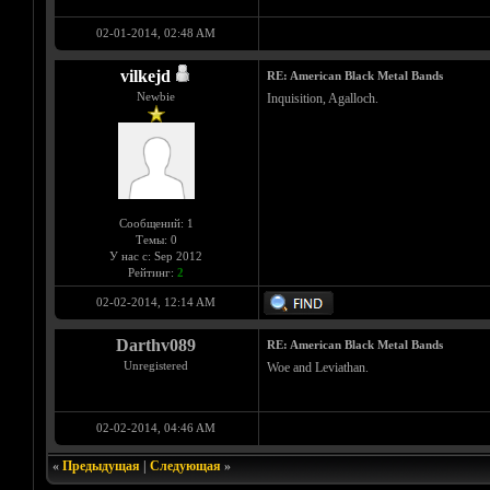
02-01-2014, 02:48 AM
vilkejd
RE: American Black Metal Bands
Newbie
Inquisition, Agalloch.
Сообщений: 1
Темы: 0
У нас с: Sep 2012
Рейтинг:
2
02-02-2014, 12:14 AM
Darthv089
RE: American Black Metal Bands
Unregistered
Woe and Leviathan.
02-02-2014, 04:46 AM
«
Предыдущая
|
Следующая
»