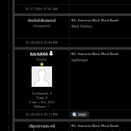
01-27-2014, 07:41 AM
dudublkmetal
RE: American Black Metal Bands
Unregistered
Black Witchery
01-29-2014, 02:04 PM
luichi666
RE: American Black Metal Bands
Newbie
nightbringer
Сообщений: 4
Темы: 0
У нас с: Nov 2012
Рейтинг:
2
01-29-2014, 02:11 PM
slipstream-ed
RE: American Black Metal Bands