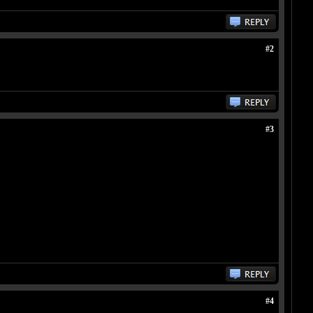
#2
#3
#4