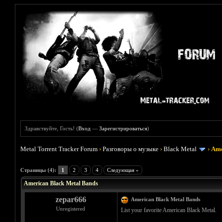
Здравствуйте, Гость! (
Вход
—
Зарегистрироваться
)
Metal Torrent Tracker Forum
›
Разговоры о музыке
›
Black Metal
›
Ame
Голосов: 2 - Средняя оценка: 5
1
2
3
4
5
Страницы (4):
1
2
3
4
Следующая »
American Black Metal Bands
zepar666
American Black Metal Bands
Unregistered
List your favorite American Black Metal.