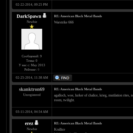
02-22-2014, 09:25 PM
DarkSpawn
RE: American Black Metal Bands
Newbie
Warstrike 666
Сообщений: 9
Темы: 0
У нас с: May 2013
Рейтинг:
0
02-25-2014, 11:38 AM
skanktron69
RE: American Black Metal Bands
Unregistered
agalloch, woe, lurker of chalice, krieg, mutilation rites,
room, twilight.
03-11-2014, 04:54 AM
erez
RE: American Black Metal Bands
Newbie
Krallice