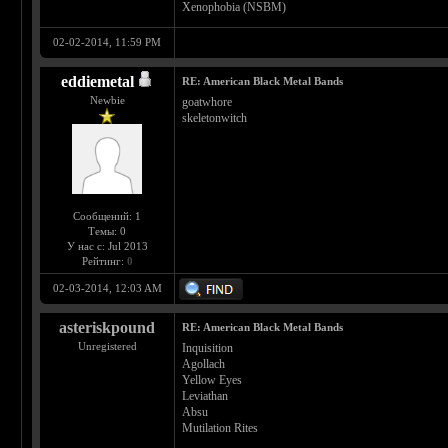
Xenophobia (NSBM)
02-02-2014, 11:59 PM
eddiemetal
RE: American Black Metal Bands
Newbie
goatwhore
skeletonwitch
Сообщений: 1
Темы: 0
У нас с: Jul 2013
Рейтинг:
0
02-03-2014, 12:03 AM
asteriskpound
RE: American Black Metal Bands
Unregistered
Inquisition
Agollach
Yellow Eyes
Leviathan
Absu
Mutilation Rites