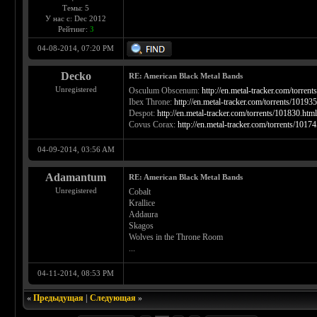
Темы: 5
У нас с: Dec 2012
Рейтинг:
3
04-08-2014, 07:20 PM
Decko
RE: American Black Metal Bands
Unregistered
Osculum Obscenum:
http://en.metal-tracker.com/torren
Ibex Throne:
http://en.metal-tracker.com/torrents/10193
Despot:
http://en.metal-tracker.com/torrents/101830.htm
Covus Corax:
http://en.metal-tracker.com/torrents/1017
04-09-2014, 03:56 AM
Adamantum
RE: American Black Metal Bands
Unregistered
Cobalt
Krallice
Addaura
Skagos
Wolves in the Throne Room
...
04-11-2014, 08:53 PM
«
Предыдущая
|
Следующая
»