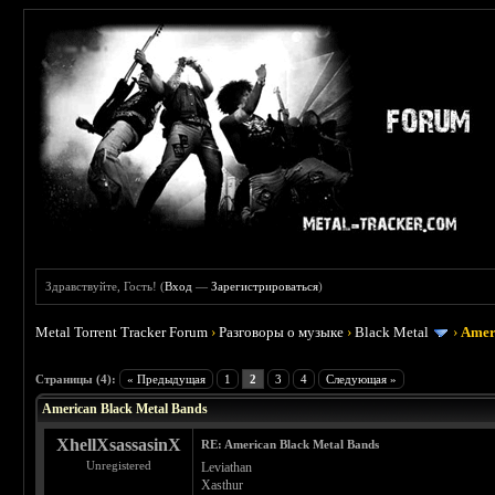
Здравствуйте, Гость! (
Вход
—
Зарегистрироваться
)
Metal Torrent Tracker Forum
›
Разговоры о музыке
›
Black Metal
›
Amer
 5
Страницы (4):
« Предыдущая
1
2
3
4
Следующая »
American Black Metal Bands
XhellXsassasinX
RE: American Black Metal Bands
Unregistered
Leviathan
Xasthur