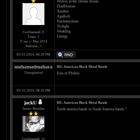
Wolves in the Throne Room
DeafHeaven
Xasthur
Agalloch
Nachtmystium
Twilight
Weakling
Сообщений: 8
Liturgy
Темы: 1
У нас с: Mar 2014
Рейтинг:
4
03-31-2014, 06:30 PM
muhamadmahara
RE: American Black Metal Bands
Unregistered
Icon of Phobos
03-31-2014, 08:35 PM
jackU
RE: American Black Metal Bands
Junior Member
North america bands or South America bands ?
Сообщений: 11