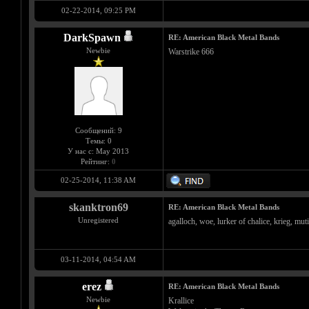
02-22-2014, 09:25 PM
DarkSpawn
RE: American Black Metal Bands
Newbie
Warstrike 666
Сообщений: 9
Темы: 0
У нас с: May 2013
Рейтинг:
0
02-25-2014, 11:38 AM
skanktron69
RE: American Black Metal Bands
Unregistered
agalloch, woe, lurker of chalice, krieg, mut
03-11-2014, 04:54 AM
erez
RE: American Black Metal Bands
Newbie
Krallice