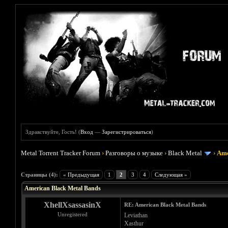
Здравствуйте, Гость! (
Вход
—
Зарегистрироваться
)
Metal Torrent Tracker Forum
›
Разговоры о музыке
›
Black Metal
›
Ame
Голосов: 2 - Средняя оценка: 5
1
2
3
4
5
Страницы (4):
« Предыдущая
1
2
3
4
Следующая »
American Black Metal Bands
XhellXsassasinX
RE: American Black Metal Bands
Unregistered
Leviathan
Xasthur