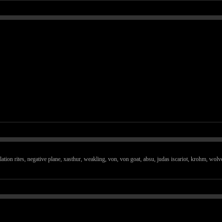
ilation rites, negative plane, xasthur, weakling, von, von goat, absu, judas iscariot, krohm, wolv