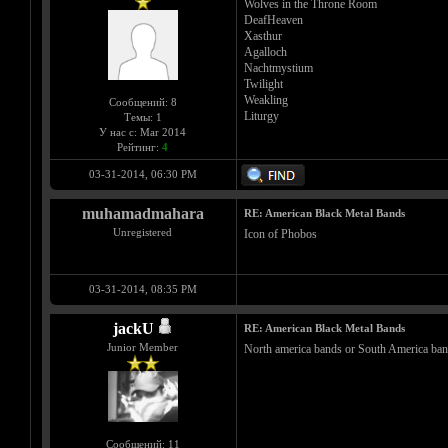
Wolves in the Throne Room
DeafHeaven
Xasthur
Agalloch
Nachtmystium
Twilight
Weakling
Сообщений: 8
Liturgy
Темы: 1
У нас с: Mar 2014
Рейтинг:
4
03-31-2014, 06:30 PM
muhamadmahara
RE: American Black Metal Bands
Unregistered
Icon of Phobos
03-31-2014, 08:35 PM
jackU
RE: American Black Metal Bands
Junior Member
North america bands or South America ban
Сообщений: 11