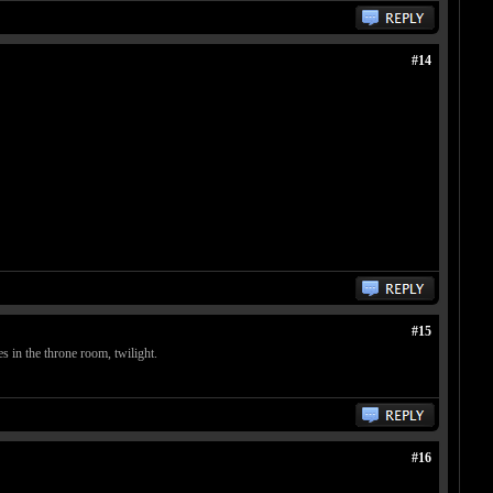
#14
#15
es in the throne room, twilight.
#16