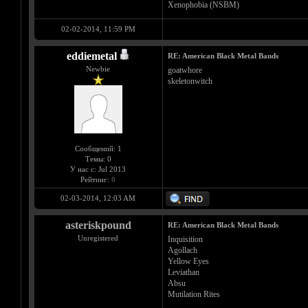
Xenophobia (NSBM)
02-02-2014, 11:59 PM
eddiemetal
RE: American Black Metal Bands
Newbie
goatwhore
skeletonwitch
Сообщений: 1
Темы: 0
У нас с: Jul 2013
Рейтинг:
0
02-03-2014, 12:03 AM
asteriskpound
RE: American Black Metal Bands
Unregistered
Inquisition
Agollach
Yellow Eyes
Leviathan
Absu
Mutilation Rites