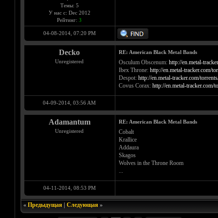
Темы: 5
У нас с: Dec 2012
Рейтинг:
3
04-08-2014, 07:20 PM
Decko
RE: American Black Metal Bands
Unregistered
Osculum Obscenum:
http://en.metal-track
Ibex Throne:
http://en.metal-tracker.com/t
Despot:
http://en.metal-tracker.com/torren
Covus Corax:
http://en.metal-tracker.com/
04-09-2014, 03:56 AM
Adamantum
RE: American Black Metal Bands
Unregistered
Cobalt
Krallice
Addaura
Skagos
Wolves in the Throne Room
...
04-11-2014, 08:53 PM
«
Предыдущая
|
Следующая
»