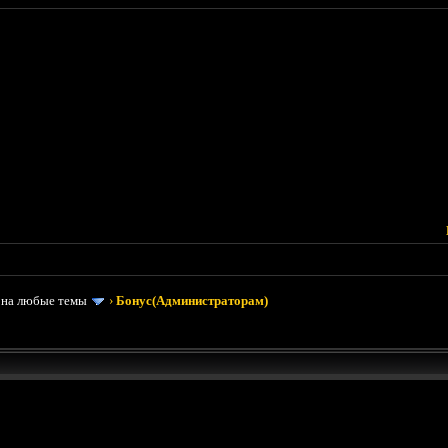
 на любые темы
›
Бонус(Администраторам)