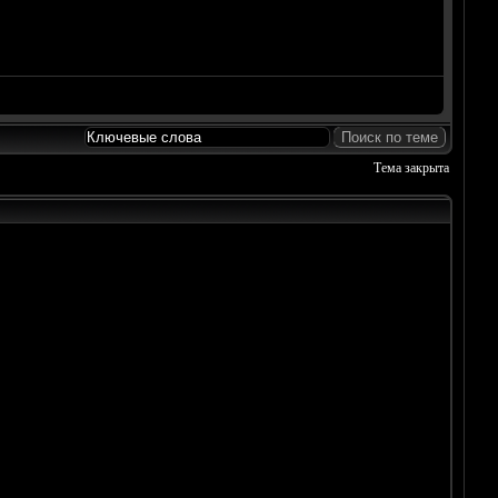
Тема закрыта