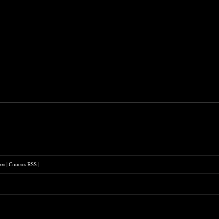
им
|
Список RSS
|