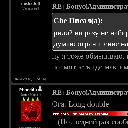
mishadoff
RE: Бонус(Администра
Unregistered
Che Писал(а):
рили? ни разу не наби
думаю ограничение на
ну я тоже обмениваю, н
посмотреть где макси
04-28-2010, 07:51 PM
Monolith
RE: Бонус(Администра
Senior Member
Ога. Long double
(Последний раз сооб
Сообщений: 321