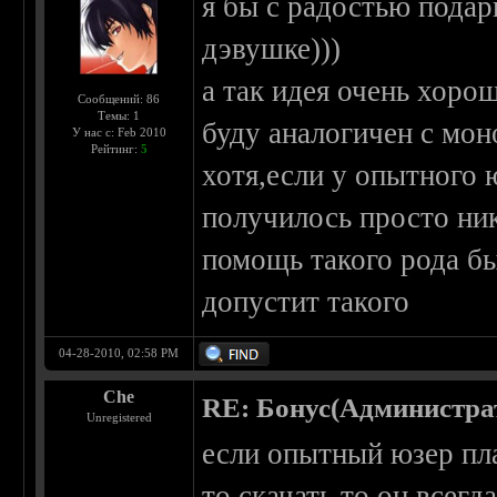
я бы с радостью пода
дэвушке)))
а так идея очень хоро
Сообщений: 86
Темы: 1
буду аналогичен с мо
У нас с: Feb 2010
Рейтинг:
5
хотя,если у опытного 
получилось просто ник
помощь такого рода бы
допустит такого
04-28-2010, 02:58 PM
Che
RE: Бонус(Администра
Unregistered
если опытный юзер пла
то скачать то он всег