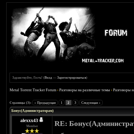
Здравствуйте, Гость! (
Вход
—
Зарегистрироваться
)
Metal Torrent Tracker Forum
›
Разговоры на различные темы
›
Разговоры 
Страницы (3):
« Предыдущая
1
2
3
Следующая »
Бонус(Администраторам)
alexxx43
RE: Бонус(Администра
Member