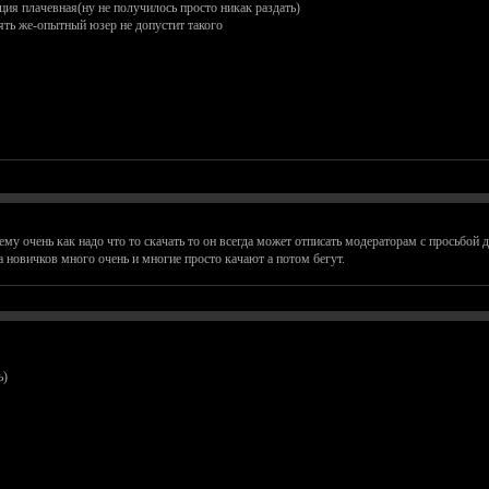
ция плачевная(ну не получилось просто никак раздать)
ять же-опытный юзер не допустит такого
ему очень как надо что то скачать то он всегда может отписать модераторам с просьбой 
 новичков много очень и многие просто качают а потом бегут.
ь)