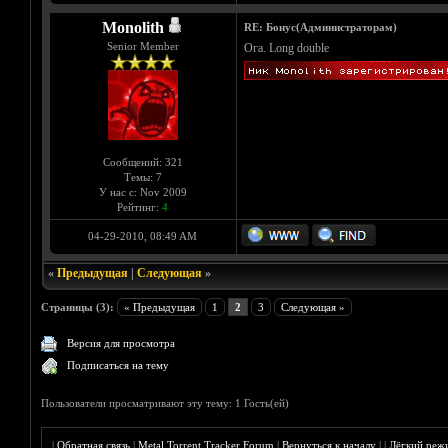
Monolith
RE: Бонус(Администраторам)
Senior Member
Ога. Long double
Сообщений: 321
Темы: 7
У нас с: Nov 2009
Рейтинг:
4
04-29-2010, 08:49 AM
«
Предыдущая
|
Следующая
»
Страницы (3):
« Предыдущая
1
2
3
Следующая »
Версия для просмотра
Подписаться на тему
Пользователи просматривают эту тему: 1 Гость(ей)
|
Обратная связь
|
Metal Torrent Tracker Forum
|
Вернуться к началу
|
|
Лёгкий реж