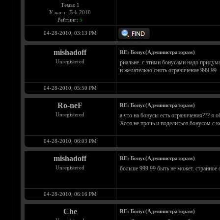
Темы: 1
У нас с: Feb 2010
Рейтинг:
5
04-28-2010, 03:13 PM
mishadoff
RE: Бонус(Администраторам)
Unregistered
риальне. с этими бонусами надо придум
и желательно снять ограничение 999.99
04-28-2010, 05:50 PM
Ro-neF
RE: Бонус(Администраторам)
Unregistered
а что на бонусы есть ограничения??? я 
Хотя не прочь и поделиться бонусом с к
04-28-2010, 06:03 PM
mishadoff
RE: Бонус(Администраторам)
Unregistered
больше 999.99 быть не может. странное 
04-28-2010, 06:16 PM
Che
RE: Бонус(Администраторам)