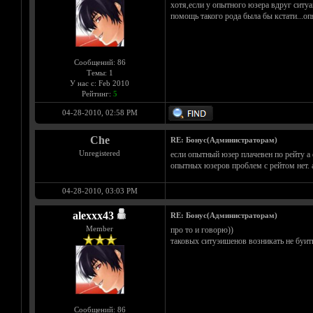
хотя,если у опытного юзера вдруг ситуа
помощь такого рода была бы кстати...оп
Сообщений: 86
Темы: 1
У нас с: Feb 2010
Рейтинг:
5
04-28-2010, 02:58 PM
Che
RE: Бонус(Администраторам)
Unregistered
если опытный юзер плачевен по рейту а 
опытных юзеров проблем с рейтом нет. а
04-28-2010, 03:03 PM
alexxx43
RE: Бонус(Администраторам)
Member
про то и говорю))
таковых ситуэишенов возникать не буит
Сообщений: 86