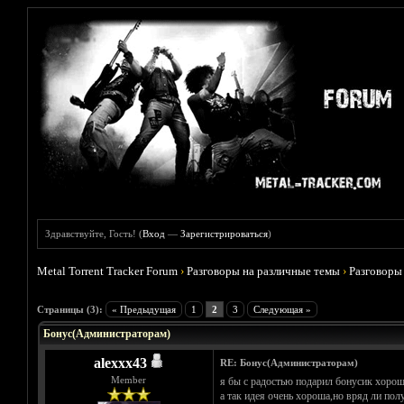
Здравствуйте, Гость! (
Вход
—
Зарегистрироваться
)
Metal Torrent Tracker Forum
›
Разговоры на различные темы
›
Разговоры
Голосов: 0 - Средняя оценка: 0
1
2
3
4
5
Страницы (3):
« Предыдущая
1
2
3
Следующая »
Бонус(Администраторам)
alexxx43
RE: Бонус(Администраторам)
Member
я бы с радостью подарил бонусик хоро
а так идея очень хороша,но вряд ли по