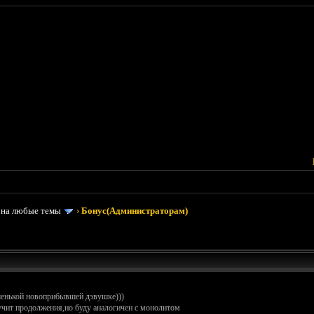
 на любые темы
›
Бонус(Администраторам)
шенькой новоприбывшей дэвушке)))
лучит продолжения,но буду аналогичен с монолитом