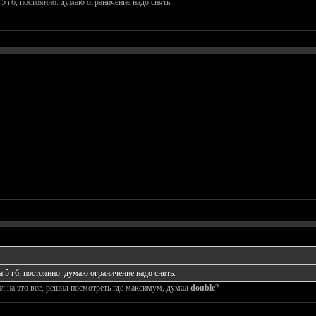
 5 гб, постоянно. думаю ограничение надо снять.
а 5 гб, постоянно. думаю ограничение надо снять.
ил на это все, решил посмотреть где максимум, думал
double
?