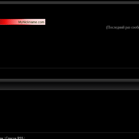
(Последний раз сооб
им
|
Список RSS
|