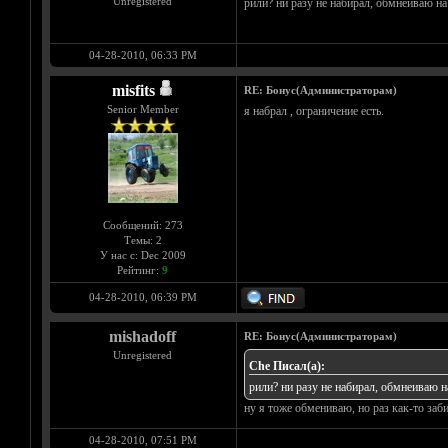
Unregistered
рили? ни разу не набирал, обмнеиваю на
04-28-2010, 06:33 PM
misfits
RE: Бонус(Администраторам)
Senior Member
я набрал , ограничение есть.
Сообщений: 273
Темы: 2
У нас с: Dec 2009
Рейтинг:
9
04-28-2010, 06:39 PM
mishadoff
RE: Бонус(Администраторам)
Unregistered
Che Писал(а):
рили? ни разу не набирал, обмнеиваю н
ну я тоже обмениваю, но раз как-то заб
04-28-2010, 07:51 PM