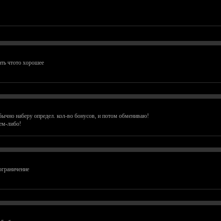
ать чтото хорошее
обычно наберу определ. кол-во бонусов, и потом обмениваю!
ем-либо!
ограничение