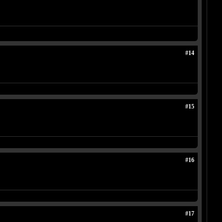
#14
#15
#16
#17