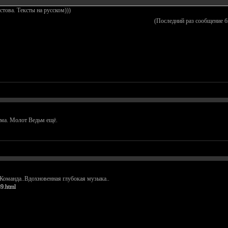
остова. Тексты на русском)))
(Последний раз сообщение б
има. Молот Ведьм ещё.
Команда..Вдохновенная глубокая музыка..
89.html