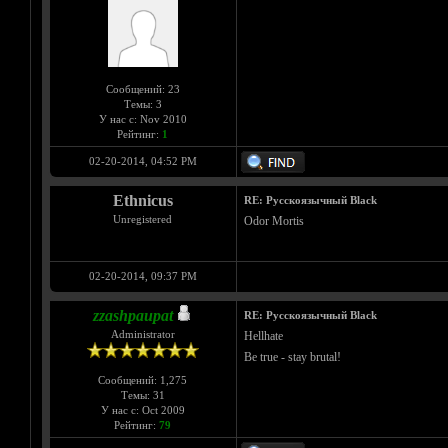
Сообщений: 23
Темы: 3
У нас с: Nov 2010
Рейтинг:
1
02-20-2014, 04:52 PM
Ethnicus
RE: Русскоязычный Black
Unregistered
Odor Mortis
02-20-2014, 09:37 PM
zzashpaupat
RE: Русскоязычный Black
Administrator
Hellhate
Be true - stay brutal!
Сообщений: 1,275
Темы: 31
У нас с: Oct 2009
Рейтинг:
79