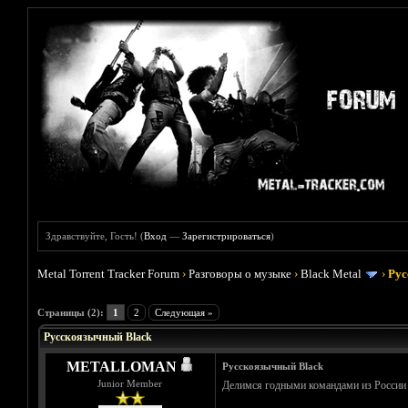
Здравствуйте, Гость! (
Вход
—
Зарегистрироваться
)
Metal Torrent Tracker Forum
›
Разговоры о музыке
›
Black Metal
›
Рус
Голосов: 2 - Средняя оценка: 5
1
2
3
4
5
Страницы (2):
1
2
Следующая »
Русскоязычный Black
METALLOMAN
Русскоязычный Black
Junior Member
Делимся годными командами из России и 