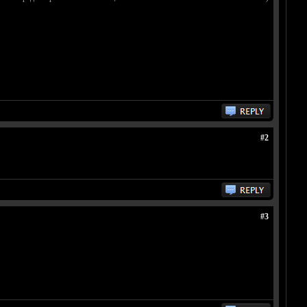
#2
#3