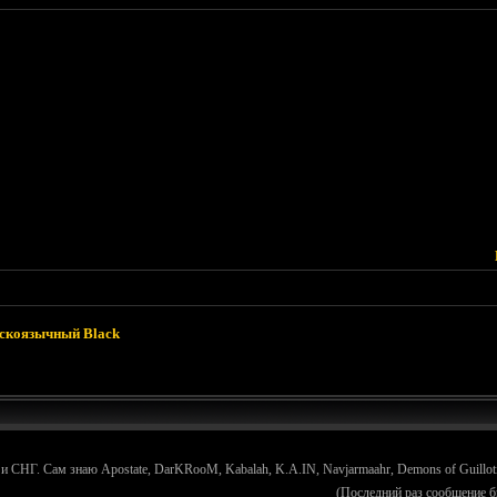
скоязычный Black
СНГ. Сам знаю Apostate, DarKRooM, Kabalah, K.A.IN, Navjarmaahr, Demons of Guillotine
(Последний раз сообщение б