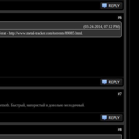
#6
(03-24-2014, 07:12 PM)
Nerat -
http://www.metal-tracker.com/torrents/89085.html
.
#7
hemoth. Быстрый, напористый и довольно мелодичный.
#8