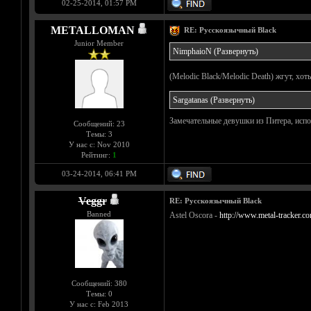
02-25-2014, 01:57 PM
METALLOMAN
RE: Русскоязычный Black
Junior Member
NimphaioN
(Развернуть)
(Melodic Black/Melodic Death) жгут, хот
Sargatanas
(Развернуть)
Замечательные девушки из Питера, исп
Сообщений: 23
Темы: 3
У нас с: Nov 2010
Рейтинг:
1
03-24-2014, 06:41 PM
Veggr
RE: Русскоязычный Black
Banned
Astel Oscora -
http://www.metal-tracker.co
Сообщений: 380
Темы: 0
У нас с: Feb 2013