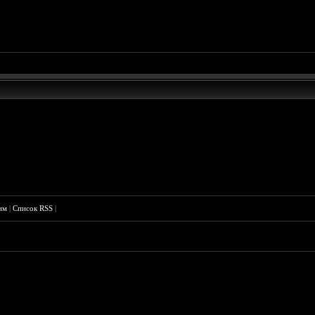
им
|
Список RSS
|