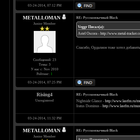
03-24-2014, 07:12 PM
METALLOMAN
RE: Русскоязычный Black
Junior Member
Veggr Писал(а):
Astel Oscora -
http://www.metal-tracker.c
Спасибо, Ордалион тоже хотел добавить
Сообщений: 23
Темы: 3
У нас с: Nov 2010
Рейтинг:
1
03-24-2014, 07:25 PM
Rising4
RE: Русскоязычный Black
Unregistered
Nightside Glance -
http://www.lastfm.ru/m
Iratus Dominus -
http://www.lastfm.ru/mu
03-24-2014, 11:32 PM
METALLOMAN
RE: Русскоязычный Black
Junior Member
Акари
(Развернуть)