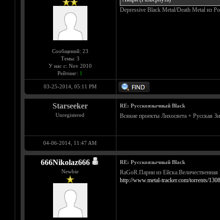
Depressive Black Metal/Death Metal из Р
Сообщений: 23
Темы: 3
У нас с: Nov 2010
Рейтинг:
1
03-25-2014, 05:11 PM
Starseeker
RE: Русскоязычный Black
Unregistered
Всякие проекты Лихосвета + Русская З
04-06-2014, 11:47 AM
666Nikolaz666
RE: Русскоязычный Black
Newbie
RaGoR.Парни из Ейска.Величественная 
http://www.metal-tracker.com/torrents/130