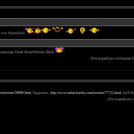
ь и по буржуйски
олняющие Death Metal/Melodic Black
(Последний раз сообщение б
m/torrents/59990.html
, Ордалион -
http://www.metal-tracker.com/torrents/77722.html
, Atoll N
(Последний раз 