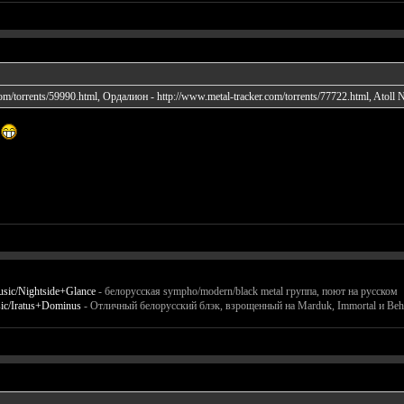
om/torrents/59990.html
, Ордалион -
http://www.metal-tracker.com/torrents/77722.html
, Atoll 
usic/Nightside+Glance
- белорусская sympho/modern/black metal группа, поют на русском
sic/Iratus+Dominus
- Отличный белорусский блэк, взрощенный на Marduk, Immortal и Be