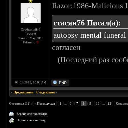
Razor:1986-Malicious I
стасян76 Писал(а):
Сообщений: 6
autopsy mental funeral
Темы: 0
У нас с: May 2013
Рейтинг:
-3
cогласен
(Последний раз сооб
06-05-2013, 10:03 AM
«
Предыдущая
|
Следующая
»
Страницы (12):
« Предыдущая
1
...
6
7
8
9
10
...
12
Следующ
Версия для просмотра
Подписаться на тему