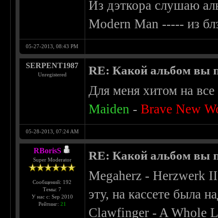
Из дэткора слушаю аль
Modern Man ----- из б
05-27-2013, 08:43 PM
SERPENT1987
RE: Какой альбом вы 
Unregistered
Для меня хитом на все
Maiden
-
Brave New W
05-28-2013, 07:24 AM
RBorisS
RE: Какой альбом вы 
Super Moderator
Megaherz - Herzwerk I
Сообщений: 192
Темы: 7
эту, на кассете была н
У нас с: Sep 2010
Рейтинг:
21
Clawfinger - A Whole L