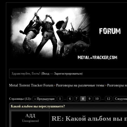
Здравствуйте, Гость! (
Вход
—
Зарегистрироваться
)
Metal Torrent Tracker Forum
›
Разговоры на различные темы
›
Разговоры 
 5
Страницы (12):
« Предыдущая
1
...
6
7
8
9
10
...
12
Следующ
Какой альбом вы переслушиваете?
АДД
RE: Какой альбом вы 
Unregistered