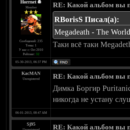
Horrnet
RE: Какой альбом вы 
Member
RBorisS Писал(а):
Megadeath - The World
Сообщений: 235
Таки всё таки Megadeth
Темы: 1
У нас с: Oct 2010
Рейтинг:
32
05-30-2013, 06:37 PM
KacMAN
RE: Какой альбом вы 
Unregistered
Димка Боргир Puritanic
никогда не устану слу
06-01-2013, 08:47 AM
Sj95
RE: Какой альбом вы 
Unregistered