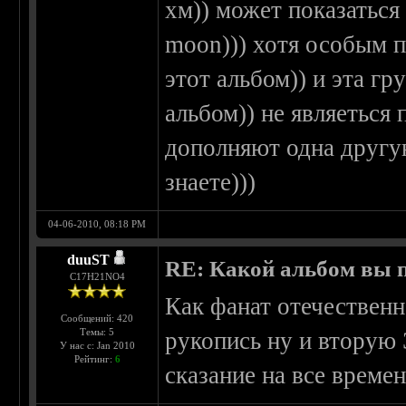
хм)) может показаться 
moon))) хотя особым п
этот альбом)) и эта гр
альбом)) не являеться
дополняют одна другую
знаете)))
04-06-2010, 08:18 PM
duuST
RE: Какой альбом вы 
С17H21NO4
Как фанат отечественн
Сообщений: 420
Темы: 5
рукопись ну и вторую
У нас с: Jan 2010
Рейтинг:
6
сказание на все времен