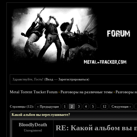
Здравствуйте, Гость! (
Вход
—
Зарегистрироваться
)
Metal Torrent Tracker Forum
›
Разговоры на различные темы
›
Разговоры 
 5
Страницы (12):
« Предыдущая
1
2
3
4
5
...
12
Следующая »
Какой альбом вы переслушиваете?
BloodlyDeath
RE: Какой альбом вы 
Unregistered