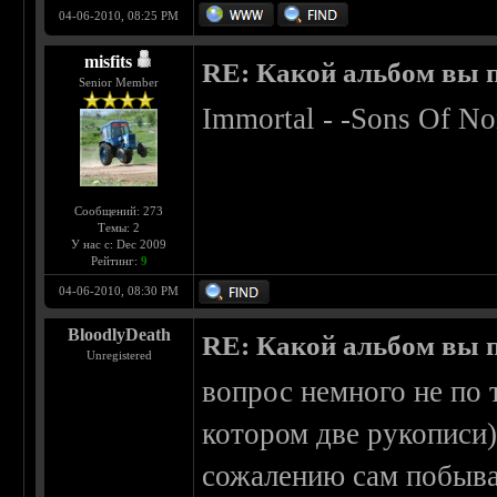
04-06-2010, 08:25 PM
misfits
RE: Какой альбом вы 
Senior Member
Immortal - -Sons Of No
Сообщений: 273
Темы: 2
У нас с: Dec 2009
Рейтинг:
9
04-06-2010, 08:30 PM
BloodlyDeath
RE: Какой альбом вы 
Unregistered
вопрос немного не по 
котором две рукописи)
сожалению сам побыва