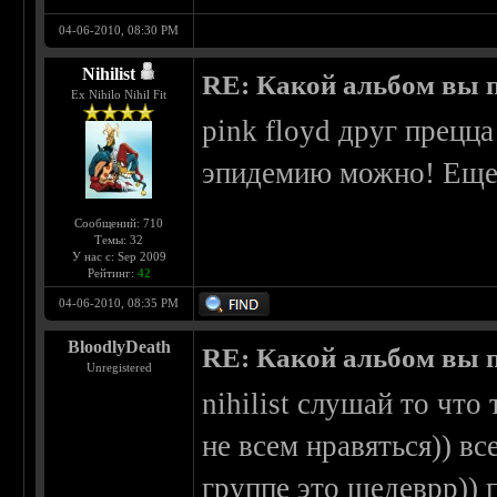
04-06-2010, 08:30 PM
Nihilist
RE: Какой альбом вы 
Ex Nihilo Nihil Fit
pink floyd друг прецц
эпидемию можно! Еще
Сообщений: 710
Темы: 32
У нас с: Sep 2009
Рейтинг:
42
04-06-2010, 08:35 PM
BloodlyDeath
RE: Какой альбом вы 
Unregistered
nihilist слушай то что
не всем нравяться)) вс
группе это шедеврр)) 