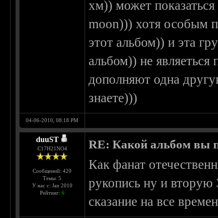
хм)) может показаться 
moon))) хотя особым п
этот альбом)) и эта гр
альбом)) не являеться
дополняют одна другую
знаете)))
04-06-2010, 08:18 PM
duuST
RE: Какой альбом вы 
С17H21NO4
Как фанат отечественн
Сообщений: 420
Темы: 5
рукопись ну и вторую
У нас с: Jan 2010
Рейтинг:
6
сказание на все времен