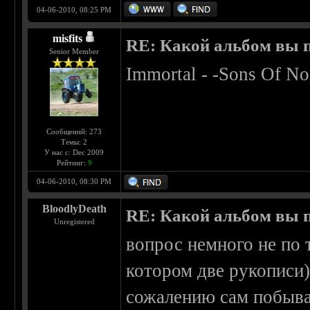
04-06-2010, 08:25 PM
misfits
RE: Какой альбом вы 
Senior Member
Immortal - -Sons Of No
Сообщений: 273
Темы: 2
У нас с: Dec 2009
Рейтинг:
9
04-06-2010, 08:30 PM
BloodlyDeath
RE: Какой альбом вы 
Unregistered
вопрос немного не по 
котором две рукописи)
сожалению сам побыва