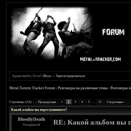
Здравствуйте, Гость! (
Вход
—
Зарегистрироваться
)
Metal Torrent Tracker Forum
›
Разговоры на различные темы
›
Разговоры 
 5
Страницы (12):
« Предыдущая
1
2
3
4
5
...
12
Следующая »
Какой альбом вы переслушиваете?
BloodlyDeath
RE: Какой альбом вы 
Unregistered