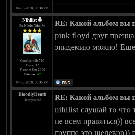
04-06-2010, 08:30 PM
Nihilist
RE: Какой альбом вы 
Ex Nihilo Nihil Fit
pink floyd друг прецц
эпидемию можно! Еще
Сообщений: 710
Темы: 32
У нас с: Sep 2009
Рейтинг:
42
04-06-2010, 08:35 PM
BloodlyDeath
RE: Какой альбом вы 
Unregistered
nihilist слушай то что
не всем нравяться)) вс
группе это шедеврр)) 