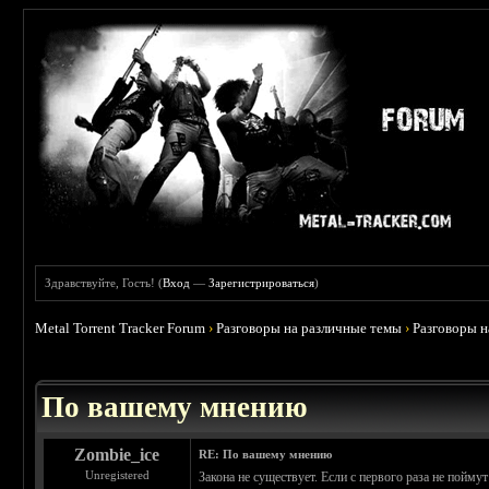
Здравствуйте, Гость! (
Вход
—
Зарегистрироваться
)
Metal Torrent Tracker Forum
›
Разговоры на различные темы
›
Разговоры 
 0
По вашему мнению
Zombie_ice
RE: По вашему мнению
Unregistered
Закона не существует. Если с первого раза не поймут