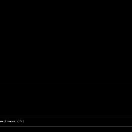
им
|
Список RSS
|