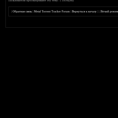
Пользователи просматривают эту тему: 1 Гость(ей)
|
Обратная связь
|
Metal Torrent Tracker Forum
|
Вернуться к началу
|
|
Лёгкий режи