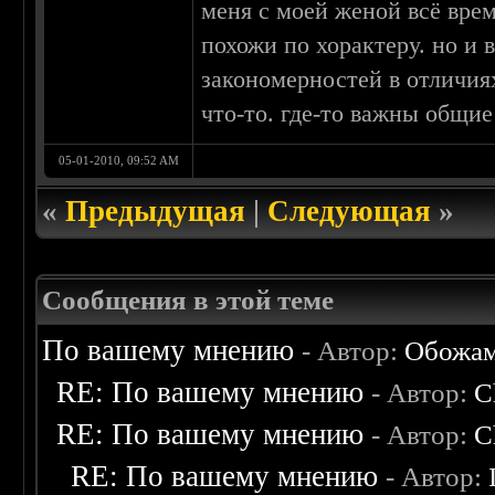
меня с моей женой всё врем
похожи по хорактеру. но и 
закономерностей в отличиях
что-то. где-то важны общие
05-01-2010, 09:52 AM
«
Предыдущая
|
Следующая
»
Сообщения в этой теме
По вашему мнению
- Автор:
Обожа
RE: По вашему мнению
- Автор:
C
RE: По вашему мнению
- Автор:
C
RE: По вашему мнению
- Автор: