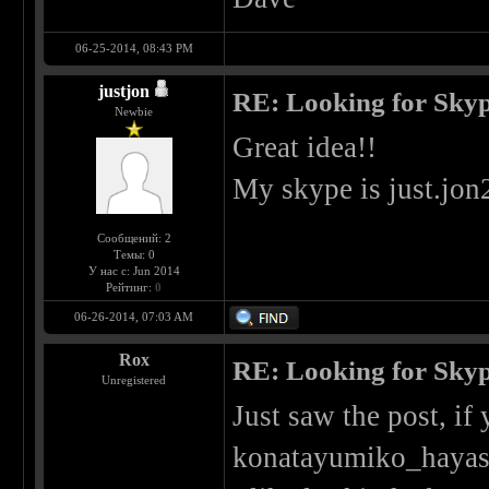
06-25-2014, 08:43 PM
justjon
RE: Looking for Skyp
Newbie
Great idea!!
My skype is just.jon
Сообщений: 2
Темы: 0
У нас с: Jun 2014
Рейтинг:
0
06-26-2014, 07:03 AM
Rox
RE: Looking for Skyp
Unregistered
Just saw the post, i
konatayumiko_hayas