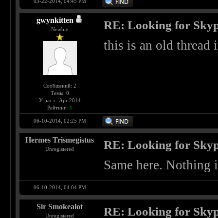
03-22-2014, 04:45 PM
gwynkitten
RE: Looking for Skyp
Newbie
this is an old thread 
Сообщений: 2
Темы: 0
У нас с: Apr 2014
Рейтинг:
3
06-10-2014, 02:25 PM
Hermes Trismegistus
RE: Looking for Skyp
Unregistered
Same here. Nothing in
06-10-2014, 04:04 PM
Sir Smokealot
RE: Looking for Skyp
Unregistered