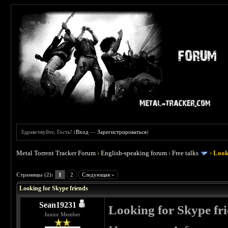
Здравствуйте, Гость! (
Вход
—
Зарегистрироваться
)
Metal Torrent Tracker Forum
›
English-speaking forum
›
Free talks
›
Look
 0
Страницы (2):
1
2
Следующая »
Looking for Skype friends
Sean19231
Looking for Skype fr
Junior Member