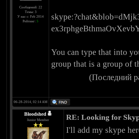
Сообщений: 22
Темы: 3
skype:?chat&blob=dMjk
У нас с: Feb 2014
Рейтинг:
5
ex3rphgeBthmaOvXev
You can type that into yo
group that is a group of t
(Последний р
06-28-2014, 02:14 AM
Bloodshed
RE: Looking for Skyp
Junior Member
I'll add my skype he