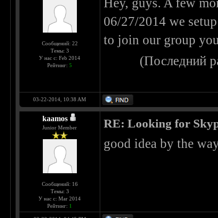
Hey, guys. A few mon
06/27/2014 we setup 
to join our group yo
Сообщений: 22
Темы: 3
(Последний р
У нас с: Feb 2014
Рейтинг:
5
03-22-2014, 10:38 AM
kaamos
RE: Looking for Skyp
Junior Member
good idea by the way
Сообщений: 16
Темы: 3
У нас с: Mar 2014
Рейтинг:
1