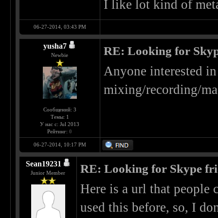
I like lot kind of me
06-27-2014, 03:43 PM
yusha7
RE: Looking for Skyp
Newbie
Anyone interested in 
mixing/recording/mas
Сообщений: 3
Темы: 1
У нас с: Jul 2013
Рейтинг:
0
06-27-2014, 10:17 PM
Sean19231
RE: Looking for Skype fr
Junior Member
Here is a url that people 
used this before, so, I do