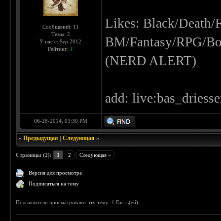
Likes: Black/Death/
Сообщений: 11
Темы: 2
BM/Fantasy/RPG/Bo
У нас с: Sep 2012
Рейтинг:
1
(NERD ALERT)
add: live:bas_driess
06-28-2014, 03:30 PM
«
Предыдущая
|
Следующая
»
Страницы (2):
1
2
Следующая »
Версия для просмотра
Подписаться на тему
Пользователи просматривают эту тему: 1 Гость(ей)