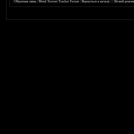
|
Обратная связь
|
Metal Torrent Tracker Forum
|
Вернуться к началу
|
|
Лёгкий режи