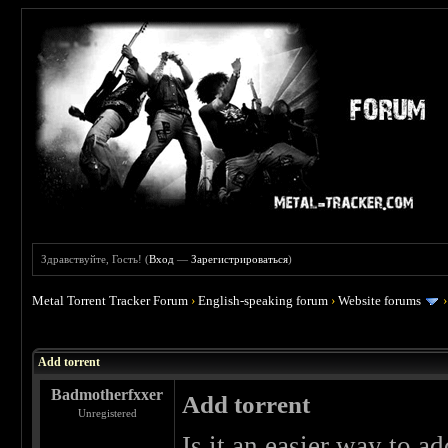
Здравствуйте, Гость! (
Вход
—
Зарегистрироваться
)
Metal Torrent Tracker Forum
›
English-speaking forum
›
Website forums
 0
Add torrent
Badmotherfxxer
Add torrent
Unregistered
Is it an easier way to ad