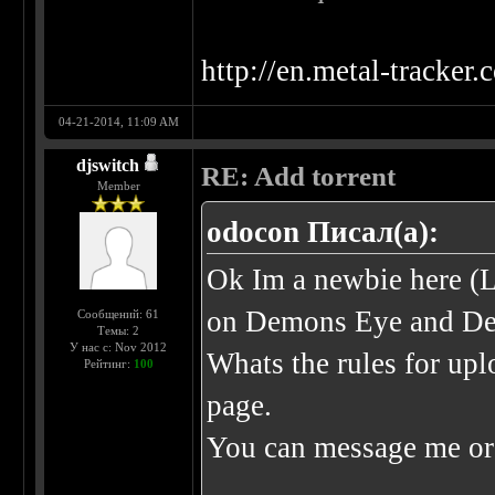
http://en.metal-tracker.
04-21-2014, 11:09 AM
djswitch
RE: Add torrent
Member
odocon Писал(а):
Ok Im a newbie here (
on Demons Eye and De
Сообщений: 61
Темы: 2
У нас с: Nov 2012
Whats the rules for upl
Рейтинг:
100
page.
You can message me or 