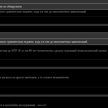
вно их обнаружили
ило сравнительно недавно, куда уж там до инопланетных цивилизаций.
жило сравнительно недавно, куда уж там до инопланетных цивилизаций.
и еще до НТР. И за эти 80 лет человечество сделало огромный технологический скачок.
 космоса он просто ничтожен, а то и вовсе незначителен.
от в масштабах исследования - ого-го!