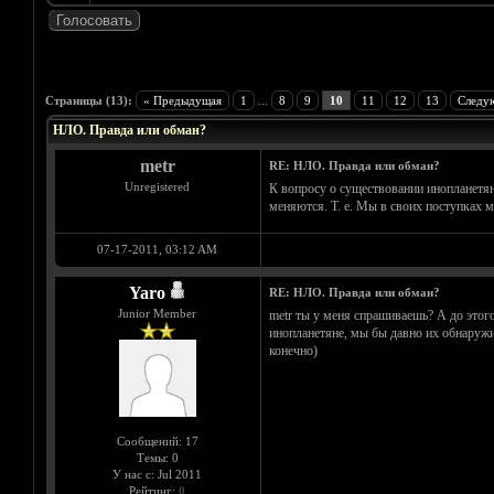
Голосов: 2 - Средняя оценка: 4.5
1
2
3
4
5
Страницы (13):
« Предыдущая
1
...
8
9
10
11
12
13
Следу
НЛО. Правда или обман?
metr
RE: НЛО. Правда или обман?
Unregistered
К вопросу о существовании инопланетян:
меняются. Т. е. Мы в своих поступках м
07-17-2011, 03:12 AM
Yaro
RE: НЛО. Правда или обман?
Junior Member
metr ты у меня спрашиваешь? А до этог
инопланетяне, мы бы давно их обнаружил
конечно)
Сообщений: 17
Темы: 0
У нас с: Jul 2011
Рейтинг:
0