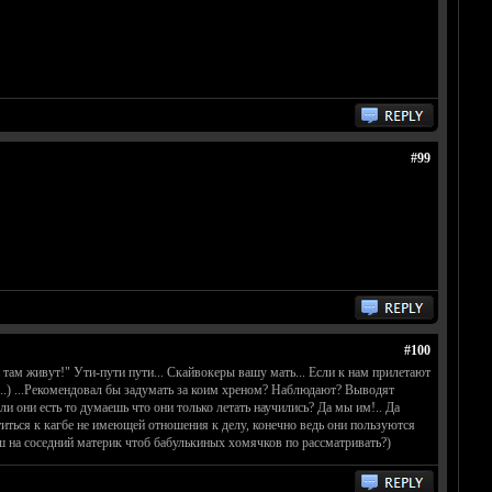
#99
#100
 там живут!" Ути-пути пути... Скайвокеры вашу мать... Если к нам прилетают
у....) ...Рекомендовал бы задумать за коим хреном? Наблюдают? Выводят
 они есть то думаешь что они только летать научились? Да мы им!.. Да
титься к кагбе не имеющей отношения к делу, конечно ведь они пользуются
ш на соседний материк чтоб бабулькиных хомячков по рассматривать?)