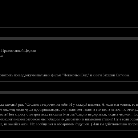
 Православной Церкви
tm
мотреть псевдодокументальный фильм "Четвертый Вид" и книги Захарии Ситчина.
же каждый раз. "Столько звездочек на небе. И у каждой планета. А, если мы живем, то и
 наконец нести чушь про пришельцев, они такие, нет такие, а это так, а летают по этом
? Без спросу отоварят всех высшим благом? Сиди и не дёргайся, людь в чёрном... Если
й технологической разбежке мы победим их дизбатами и штыковой атакой? Ну а если обра
е, не какайся анон. Их вообще нет в обозримом будущем. (Или ты действительно попрё