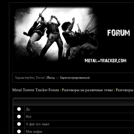
Здравствуйте, Гость! (
Вход
—
Зарегистрироваться
)
Metal Torrent Tracker Forum
›
Разговоры на различные темы
›
Разговоры
Да
Нет
А фиг его знает
Мне пофиг