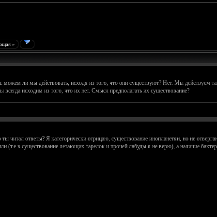
ющая »
 можем ли мы действовать, исходя из того, что они существуют? Нет. Мы действуем так, к
ы всегда исходим из того, что их нет. Смысл предполагать их существование?
о ты читал ответы? Я категорически отрицаю, существование инопланетян, но не отверг
и (т.е в существование летающих тарелок и прочей лабуды я не верю), а наличие бакте