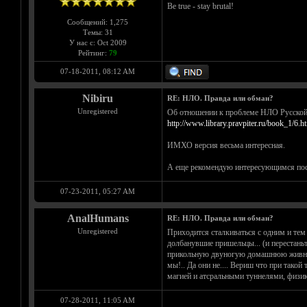
Be true - stay brutal!
Сообщений: 1,275
Темы: 31
У нас с: Oct 2009
Рейтинг:
79
07-18-2011, 08:12 AM
Nibiru
RE: НЛО. Правда или обман?
Unregistered
Об отношении к проблеме НЛО Русской
http://www.library.pravpiter.ru/book_1/6.h
ИМХО версия весьма интересная.
А еще рекомендую интересующимся пос
07-23-2011, 05:27 AM
AnalHumans
RE: НЛО. Правда или обман?
Unregistered
Приходится сталкиваться с одним и тем 
долбанувшие пришельцы... (и перестаньте
прикольную двуногую домашнюю живность
мы!.. Да они не.... Вериш что при тако
магией и атсральными туннелями, физик
07-28-2011, 11:05 AM