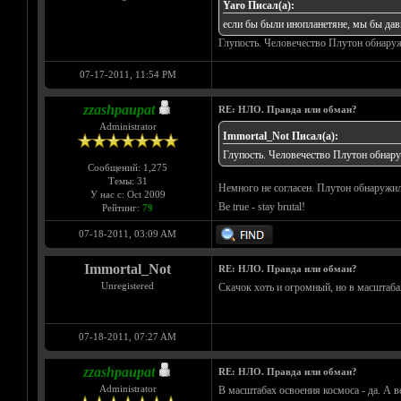
Yaro Писал(а):
если бы были инопланетяне, мы бы да
Глупость. Человечество Плутон обнаруж
07-17-2011, 11:54 PM
zzashpaupat
RE: НЛО. Правда или обман?
Administrator
Immortal_Not Писал(а):
Глупость. Человечество Плутон обнару
Сообщений: 1,275
Темы: 31
Немного не согласен. Плутон обнаружил
У нас с: Oct 2009
Be true - stay brutal!
Рейтинг:
79
07-18-2011, 03:09 AM
Immortal_Not
RE: НЛО. Правда или обман?
Unregistered
Скачок хоть и огромный, но в масштабах
07-18-2011, 07:27 AM
zzashpaupat
RE: НЛО. Правда или обман?
Administrator
В масштабах освоения космоса - да. А в