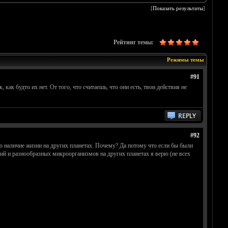
[
Показать результаты
]
Рейтинг темы:
Режимы темы
#91
ак будто их нет. От того, что считаешь, что они есть, твои действия не
#92
аю наличие жизни на других планетах. Почему? Да потому что если бы были
рий и разнообразных микроорганизмов на других планетах я верю (не всех