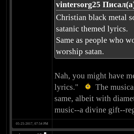
vintersorg25 Писал(а
Christian black metal 
satanic themed lyrics.
Same as people who wor
worship satan.
Nah, you might have me
lyrics."
The musical
same, albeit with diamet
music--a divine gift--re
05-25-2017, 07:54 PM