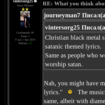
vintersorg25
RE: What you think abo
Junior Member
journeyman7 Писал(а
vintersorg25 Писал(а
Сообщений: 46
Christian black metal 
Темы: 2
У нас с: Apr 2014
Рейтинг:
33
satanic themed lyrics.
Same as people who wo
worship satan.
Nah, you might have m
lyrics."
The musical
same, albeit with diamet