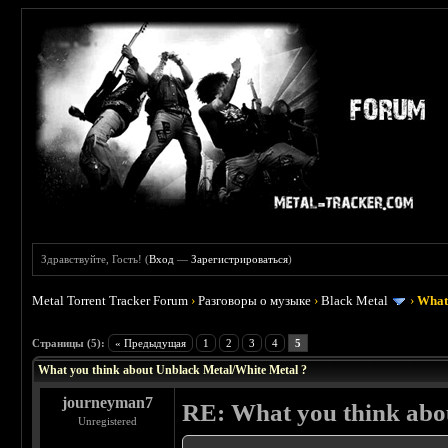
Здравствуйте, Гость! (
Вход
—
Зарегистрироваться
)
Metal Torrent Tracker Forum
›
Разговоры о музыке
›
Black Metal
›
What 
 0
Страницы (5):
« Предыдущая
1
2
3
4
5
What you think about Unblack Metal/White Metal ?
journeyman7
RE: What you think abo
Unregistered