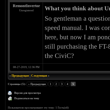
RemontInvertor
What you think about U
Unregistered
So gentleman a question
speed manual. I was con
here, but now I am ponde
still purchasing the FT
the CiviC?
08-27-2019, 12:36 PM
«
Предыдущая
|
Следующая
»
Страницы (5):
« Предыдущая
1
2
3
4
5
Версия для просмотра
Подписаться на тему
Пользователи просматривают эту тему: 1 Гость(ей)