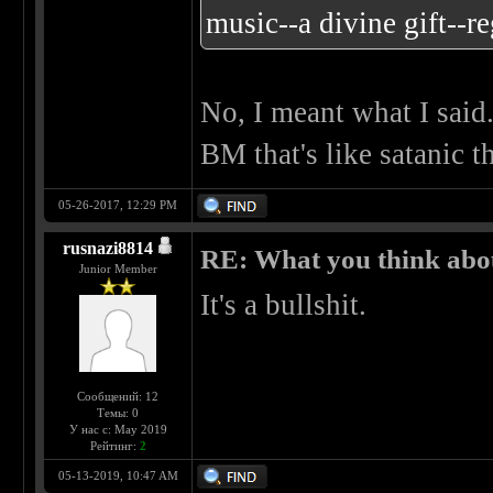
music--a divine gift--re
No, I meant what I said.
BM that's like satanic 
05-26-2017, 12:29 PM
rusnazi8814
RE: What you think abo
Junior Member
It's a bullshit.
Сообщений: 12
Темы: 0
У нас с: May 2019
Рейтинг:
2
05-13-2019, 10:47 AM