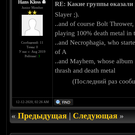
Hans Kloss
RE: Какие группы оказали к
Junior Member
Slayer ;).
..and of course Bolt Thrower
playing 100% death metal in 
..and Necrophagia, who start
Сообщений: 11
Темы: 0
of A
У нас с: Aug 2019
Рейтинг:
3
..and Mayhem, whose album De
thrash and death metal
(Последний раз сооб
12-12-2020, 02:26 AM
«
Предыдущая
|
Следующая
»