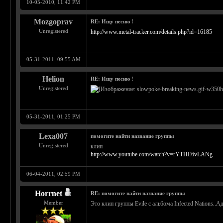
10-05-2010, 11:42 PM
Mozgoprav
RE: Ищу песню !
Unregistered
http://www.metal-tracker.com/details.php?id=16185
05-31-2011, 09:55 AM
Helion
RE: Ищу песню !
Unregistered
05-31-2011, 01:25 PM
Lexa007
помогите найти название группы
Unregistered
клип
http://www.youtube.com/watch?v=rYTHE6vLANg
06-04-2011, 02:59 PM
Horrnet
RE: помогите найти название группы
Member
Это клип группы Evile с альбома Infected Nations..А