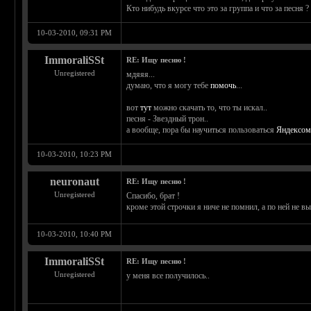
Кто нибудь вкурсе что это за группа и что за песня ?
10-03-2010, 09:31 PM
ImmoraliSSt
RE: Ищу песню !
Unregistered
мдяяя...
думаю, что я могу тебе
помочь
...
вот
тут
можно скачать то, что ты искал..
песня - Звездный трон..
а вообще, пора бы научиться пользоваться
Яндексо
10-03-2010, 10:23 PM
neuronaut
RE: Ищу песню !
Unregistered
Спасибо, брат !
кроме этой строчки я ниче не помнил, а по ней не 
10-03-2010, 10:40 PM
ImmoraliSSt
RE: Ищу песню !
Unregistered
у меня все получилось..