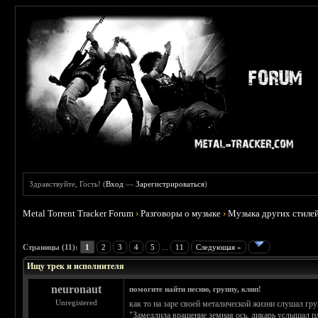
Здравствуйте, Гость! (
Вход
—
Зарегистрироваться
)
Metal Torrent Tracker Forum
›
Разговоры о музыке
›
Музыка других стиле
 2.75
Страницы (11):
1
2
3
4
5
...
11
Следующая »
Ищу трек и исполнителя
neuronaut
помогите найти песню, группу, клип!
Unregistered
как то на заре своей металической жизни слушал гру
"Замедлила вращение земная ось, дикарь услышал п