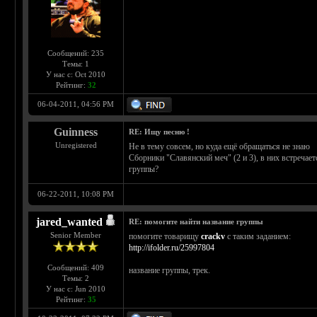
Сообщений: 235
Темы: 1
У нас с: Oct 2010
Рейтинг:
32
06-04-2011, 04:56 PM
Guinness
RE: Ищу песню !
Unregistered
Не в тему совсем, но куда ещё обращаться не знаю
Сборники "Славянский меч" (2 и 3), в них встречает
группы?
06-22-2011, 10:08 PM
jared_wanted
RE: помогите найти название группы
Senior Member
помогите товарищу
crackv
с таким заданием:
http://ifolder.ru/25997804
Сообщений: 409
название группы, трек.
Темы: 2
У нас с: Jun 2010
Рейтинг:
35