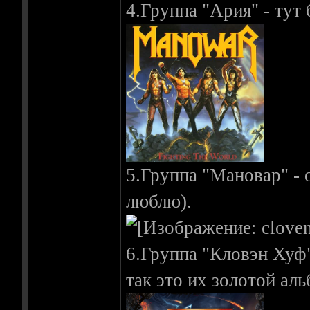
4.Группа "Ария" - тут
5.Группа "Мановар" - 
люблю).
6.Группа "Кловэн Хуф"
так это их золотой ал