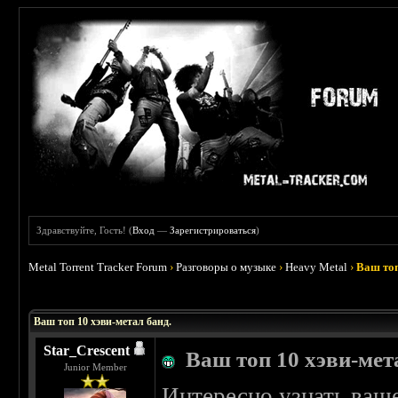
Здравствуйте, Гость! (
Вход
—
Зарегистрироваться
)
Metal Torrent Tracker Forum
›
Разговоры о музыке
›
Heavy Metal
›
Ваш топ
 0
Ваш топ 10 хэви-метал банд.
Star_Crescent
Ваш топ 10 хэви-мет
Junior Member
Интересно узнать ваше