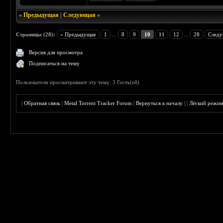
«
Предыдущая
|
Следующая
»
Страницы (28):
« Предыдущая
1
...
8
9
10
11
12
...
28
Следу
Версия для просмотра
Подписаться на тему
Пользователи просматривают эту тему: 3 Гость(ей)
|
Обратная связь
|
Metal Torrent Tracker Forum
|
Вернуться к началу
|
|
Лёгкий режи