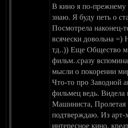
В кино я по-прежнему
знаю. Я буду петь о ст
Посмотрела наконец-т
всячески довольна =) Н
тд..)) Еще Общество 
фильм..сразу вспомина
мысли о покорении мир
Что-то про Заводной 
фильмец ведь. Видела
Машиниста, Пролетая 
подтверждаю. Из арт-
интересное кино, креа