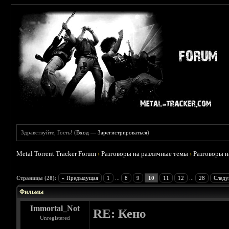
Здравствуйте, Гость! (
Вход
—
Зарегистрироваться
)
Metal Torrent Tracker Forum
›
Разговоры на различные темы
›
Разговоры 
 3.75
Страницы (28):
« Предыдущая
1
...
8
9
10
11
12
...
28
Следу
Фильмы
Immortal_Not
RE: Кено
Unregistered