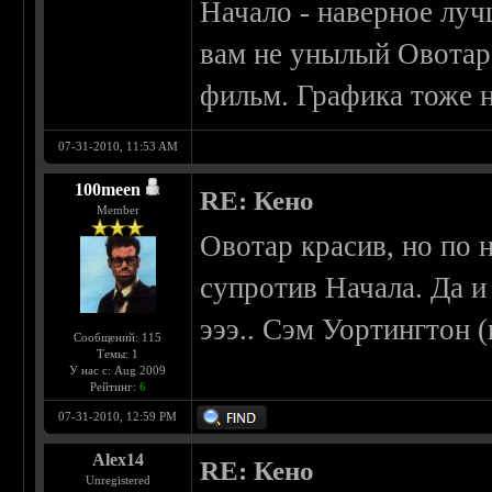
Начало - наверное лу
вам не унылый Овотар,
фильм. Графика тоже н
07-31-2010, 11:53 AM
100meen
RE: Кено
Member
Овотар красив, но по 
супротив Начала. Да и
эээ.. Сэм Уортингтон 
Сообщений: 115
Темы: 1
У нас с: Aug 2009
Рейтинг:
6
07-31-2010, 12:59 PM
Alex14
RE: Кено
Unregistered