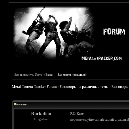
Здравствуйте, Гость! (
Вход
—
Зарегистрироваться
)
Metal Torrent Tracker Forum
›
Разговоры на различные темы
›
Разговоры
Голосов: 4 - Средняя оценка: 3.75
1
2
3
4
5
Фильмы
Rockation
RE: Кено
Unregistered
порекомендуйте самый самый страшный 