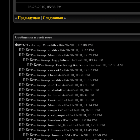
08-23-2010, 05:36 PM
«
Предыдущая
|
Следующая
»
Сообщения в этой теме
Фильмы
- Автор:
Monolith
- 04-28-2010, 02:08 PM
RE: Кено
- Автор:
misfits
- 04-28-2010, 02:32 PM
RE: Кено
- Автор:
Monolith
- 04-28-2010, 02:39 PM
RE: Кено
- Автор:
logophilia
- 01-30-2020, 09:47 PM
RE: Кено
- Автор:
Everlasting AshBurn
- 02-07-2020, 12:39 AM
RE: Кено
- Автор:
alexxx43
- 04-28-2010, 02:52 PM
RE: Кено
- Автор:
Che
- 04-28-2010, 03:20 PM
RE: Кено
- Автор:
misfits
- 04-28-2010, 05:55 PM
RE: Кено
- Автор:
duuST
- 04-28-2010, 03:36 PM
RE: Кено
- Автор:
mishadoff
- 04-28-2010, 04:36 PM
RE: Кено
- Автор:
Grifon
- 04-28-2010, 06:40 PM
RE: Кено
- Автор:
Denko
- 05-11-2010, 01:06 PM
RE: Кено
- Автор:
Monolith
- 05-11-2010, 01:14 PM
RE: Кено
- Автор:
ironjack78
- 05-11-2010, 02:05 PM
RE: Кено
- Автор:
zzashpaupat
- 05-11-2010, 03:31 PM
RE: Кено
- Автор:
Ganelon
- 05-11-2010, 08:04 PM
RE: Кено
- Автор:
Immortal_Not
- 05-12-2010, 12:50 PM
RE: Кено
- Автор:
100meen
- 05-12-2010, 11:49 PM
RE: Кено
- Автор:
ImmoraliSSt
- 05-13-2010, 12:58 PM