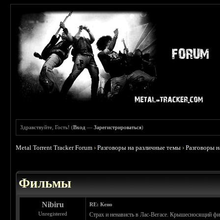
Здравствуйте, Гость! (
Вход
—
Зарегистрироваться
)
Metal Torrent Tracker Forum
›
Разговоры на различные темы
›
Разговоры 
 3.75
Фильмы
Nibiru
RE: Кено
Unregistered
Страх и ненависть в Лас-Вегасе. Крышесносящий ф