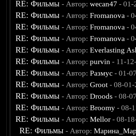
RE: Фильмы
- Автор:
wecan47
- 01-
RE: Фильмы
- Автор:
Fromanova
- 0
RE: Фильмы
- Автор:
Fromanova
- 0
RE: Фильмы
- Автор:
Fromanova
- 0
RE: Фильмы
- Автор:
Everlasting A
RE: Фильмы
- Автор:
purvin
- 11-12
RE: Фильмы
- Автор:
Размус
- 01-0
RE: Фильмы
- Автор:
Groot
- 08-01-
RE: Фильмы
- Автор:
Droods
- 08-0
RE: Фильмы
- Автор:
Broomy
- 08-
RE: Фильмы
- Автор:
Mellor
- 08-18
RE: Фильмы
- Автор:
Марина_Мар