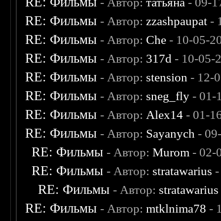
RE: Фильмы
- Автор:
татьяна
- 09-1
RE: Фильмы
- Автор:
zzashpaupat
- 
RE: Фильмы
- Автор:
Che
- 10-05-2
RE: Фильмы
- Автор:
317d
- 10-05-
RE: Фильмы
- Автор:
stension
- 12-
RE: Фильмы
- Автор:
sneg_fly
- 01-
RE: Фильмы
- Автор:
Alex14
- 01-1
RE: Фильмы
- Автор:
Sayanych
- 09
RE: Фильмы
- Автор:
Murom
- 02-
RE: Фильмы
- Автор:
stratawarius
-
RE: Фильмы
- Автор:
stratawarius
RE: Фильмы
- Автор:
mtklnima78
- 