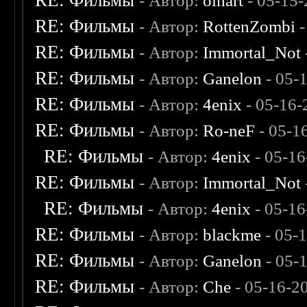
RE: Фильмы
- Автор:
olhart
- 05-15-
RE: Фильмы
- Автор:
RottenZombi
-
RE: Фильмы
- Автор:
Immortal_Not
RE: Фильмы
- Автор:
Ganelon
- 05-
RE: Фильмы
- Автор:
4enix
- 05-16-
RE: Фильмы
- Автор:
Ro-neF
- 05-1
RE: Фильмы
- Автор:
4enix
- 05-16
RE: Фильмы
- Автор:
Immortal_Not
RE: Фильмы
- Автор:
4enix
- 05-16
RE: Фильмы
- Автор:
blackme
- 05-
RE: Фильмы
- Автор:
Ganelon
- 05-
RE: Фильмы
- Автор:
Che
- 05-16-2