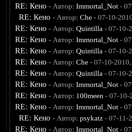
RE: Кено
- Автор:
Immortal_Not
- 07
RE: Кено
- Автор:
Che
- 07-10-201
RE: Кено
- Автор:
Quintilla
- 07-10-
RE: Кено
- Автор:
Immortal_Not
- 07
RE: Кено
- Автор:
Quintilla
- 07-10-
RE: Кено
- Автор:
Che
- 07-10-2010
RE: Кено
- Автор:
Quintilla
- 07-10-
RE: Кено
- Автор:
Immortal_Not
- 07
RE: Кено
- Автор:
100meen
- 07-10-
RE: Кено
- Автор:
Immortal_Not
- 07
RE: Кено
- Автор:
psykatz
- 07-11-
RE: Кено
- Автор:
Immortal_Not
- 07