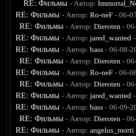
RE: Фильмы
- Автор:
Immortal_N
RE: Фильмы
- Автор:
Ro-neF
- 06-0
RE: Фильмы
- Автор:
Dieroten
- 06
RE: Фильмы
- Автор:
jared_wanted
-
RE: Фильмы
- Автор:
bass
- 06-08-2
RE: Фильмы
- Автор:
Dieroten
- 06
RE: Фильмы
- Автор:
Ro-neF
- 06-0
RE: Фильмы
- Автор:
Dieroten
- 06
RE: Фильмы
- Автор:
jared_wanted
-
RE: Фильмы
- Автор:
bass
- 06-09-2
RE: Фильмы
- Автор:
Dieroten
- 06
RE: Фильмы
- Автор:
angelus_morti