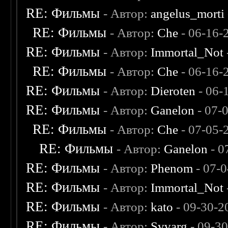
RE: Фильмы
- Автор:
angelus_morti
RE: Фильмы
- Автор:
Che
- 06-16-
RE: Фильмы
- Автор:
Immortal_Not
RE: Фильмы
- Автор:
Che
- 06-16-
RE: Фильмы
- Автор:
Dieroten
- 06-
RE: Фильмы
- Автор:
Ganelon
- 07-
RE: Фильмы
- Автор:
Che
- 07-05-
RE: Фильмы
- Автор:
Ganelon
- 0
RE: Фильмы
- Автор:
Phenom
- 07-
RE: Фильмы
- Автор:
Immortal_Not
RE: Фильмы
- Автор:
kato
- 09-30-2
RE: Фильмы
- Автор:
Svvarg
- 09-3