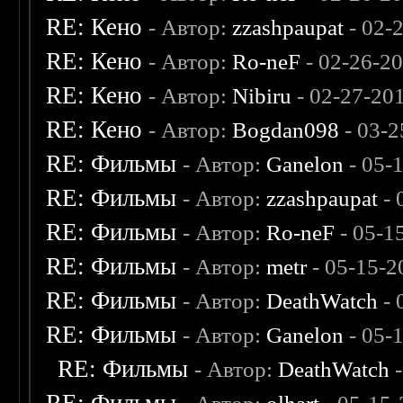
RE: Кено
- Автор:
zzashpaupat
- 02-
RE: Кено
- Автор:
Ro-neF
- 02-26-2
RE: Кено
- Автор:
Nibiru
- 02-27-20
RE: Кено
- Автор:
Bogdan098
- 03-2
RE: Фильмы
- Автор:
Ganelon
- 05-
RE: Фильмы
- Автор:
zzashpaupat
- 
RE: Фильмы
- Автор:
Ro-neF
- 05-1
RE: Фильмы
- Автор:
metr
- 05-15-2
RE: Фильмы
- Автор:
DeathWatch
- 
RE: Фильмы
- Автор:
Ganelon
- 05-
RE: Фильмы
- Автор:
DeathWatch
-