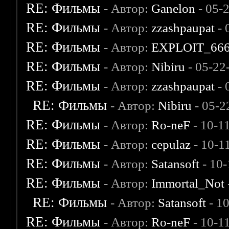
RE: Фильмы
- Автор:
Ganelon
- 05-
RE: Фильмы
- Автор:
zzashpaupat
- 
RE: Фильмы
- Автор:
EXPLOIT_66
RE: Фильмы
- Автор:
Nibiru
- 05-22
RE: Фильмы
- Автор:
zzashpaupat
- 
RE: Фильмы
- Автор:
Nibiru
- 05-2
RE: Фильмы
- Автор:
Ro-neF
- 10-1
RE: Фильмы
- Автор:
cepulaz
- 10-1
RE: Фильмы
- Автор:
Satansoft
- 10-
RE: Фильмы
- Автор:
Immortal_Not
RE: Фильмы
- Автор:
Satansoft
- 1
RE: Фильмы
- Автор:
Ro-neF
- 10-1