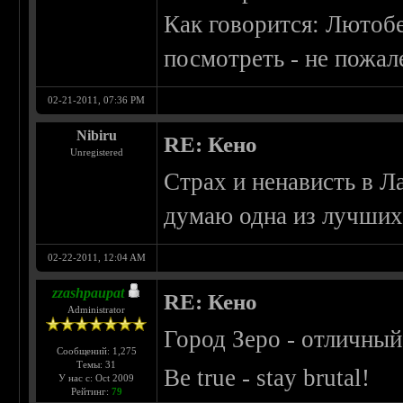
Как говорится: Лютоб
посмотреть - не пожале
02-21-2011, 07:36 PM
Nibiru
RE: Кено
Unregistered
Страх и ненависть в 
думаю одна из лучших
02-22-2011, 12:04 AM
zzashpaupat
RE: Кено
Administrator
Город Зеро - отличный
Сообщений: 1,275
Темы: 31
Be true - stay brutal!
У нас с: Oct 2009
Рейтинг:
79