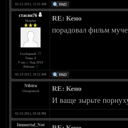
02-22-2011, 12:51 AM
стасян76
RE: Кено
Member
порадовал фильм мучен
Сообщений: 77
Темы: 0
У нас с: Aug 2010
Рейтинг:
1
02-23-2011, 10:22 AM
Nibiru
RE: Кено
Unregistered
И ваще зырьте порнух
02-25-2011, 03:56 PM
Immortal_Not
RE: Кено