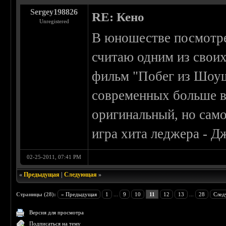
Sergey198826
RE: Кено
Unregistered
В юношестве посмотрел
считаю одним из сво
фильм "Побег из Шоуш
современных больше в
оригинальный, но само
игра хита леджера - Д
02-25-2011, 07:41 PM
«
Предыдущая
|
Следующая
»
Страницы (28):
« Предыдущая
1
...
9
10
11
12
13
...
28
След
Версия для просмотра
Подписаться на тему