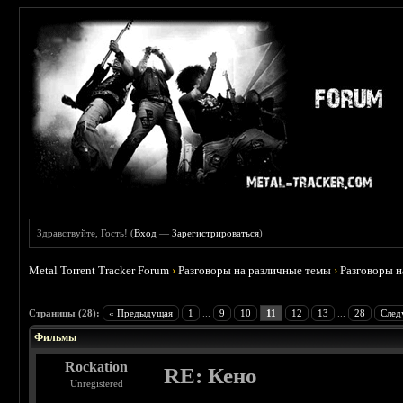
Здравствуйте, Гость! (
Вход
—
Зарегистрироваться
)
Metal Torrent Tracker Forum
›
Разговоры на различные темы
›
Разговоры 
 3.75
Страницы (28):
« Предыдущая
1
...
9
10
11
12
13
...
28
След
Фильмы
Rockation
RE: Кено
Unregistered