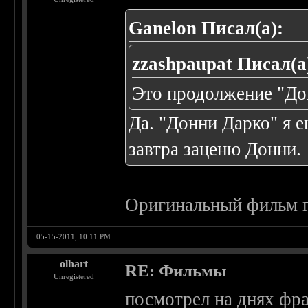
Ganelon Писал(а):
zzashpaupat Писал(а
Это продолжение "До
Да. "Донни Дарко" я е
завтра заценю Донни.
Оригинальный фильм г
05-15-2011, 10:11 PM
olhart
RE: Фильмы
Unregistered
посмотрел на днях фра