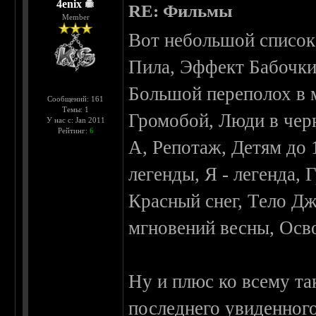
4enix
RE: Фильмы
Member
Вот небольшой список
Пила, Эффект Бабочки
Большой переполох в м
Сообщений: 161
Темы: 1
Громобой, Люди в чер
У нас с: Jan 2011
Рейтинг:
6
А, Репотаж, Детям до 
легенды, Я - легенда, 
Красный снег, Тело Д
мгновений весны, Осв
Ну и плюс ко всему т
последнего увиденног