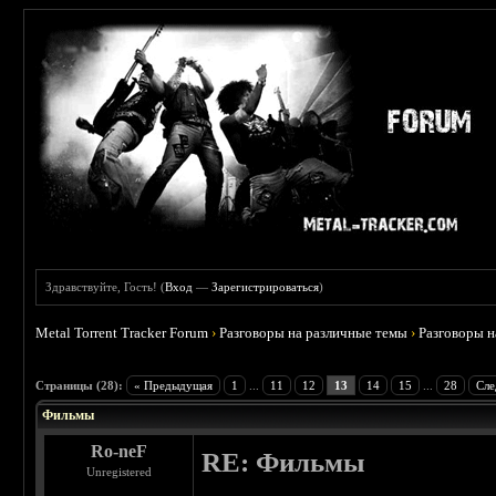
Здравствуйте, Гость! (
Вход
—
Зарегистрироваться
)
Metal Torrent Tracker Forum
›
Разговоры на различные темы
›
Разговоры 
 3.75
Страницы (28):
« Предыдущая
1
...
11
12
13
14
15
...
28
Сле
Фильмы
Ro-neF
RE: Фильмы
Unregistered