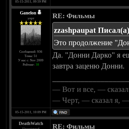
05-15-2011, 09:59 PM
Ganelon
RE: Фильмы
упрт
zzashpaupat Писал(а)
Это продолжение "До
Сообщений: 936
Да. "Донни Дарко" я е
Темы: 51
У нас с: Nov 2009
завтра заценю Донни.
Рейтинг:
38
__________________
— Вот и все, — сказал
— Черт, — сказал я, 
05-15-2011, 10:09 PM
DeathWatch
RE: Фильмы
Unregistered