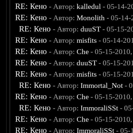
RE: Кено
- Автор:
kalledul
- 05-14-2
RE: Кено
- Автор:
Monolith
- 05-14-
RE: Кено
- Автор:
duuST
- 05-15-2
RE: Кено
- Автор:
misfits
- 05-14-20
RE: Кено
- Автор:
Che
- 05-15-2010
RE: Кено
- Автор:
duuST
- 05-15-20
RE: Кено
- Автор:
misfits
- 05-15-20
RE: Кено
- Автор:
Immortal_Not
- 
RE: Кено
- Автор:
Che
- 05-15-2010
RE: Кено
- Автор:
ImmoraliSSt
- 05
RE: Кено
- Автор:
Che
- 05-15-2010
RE: Кено
- Автор:
ImmoraliSSt
- 05-