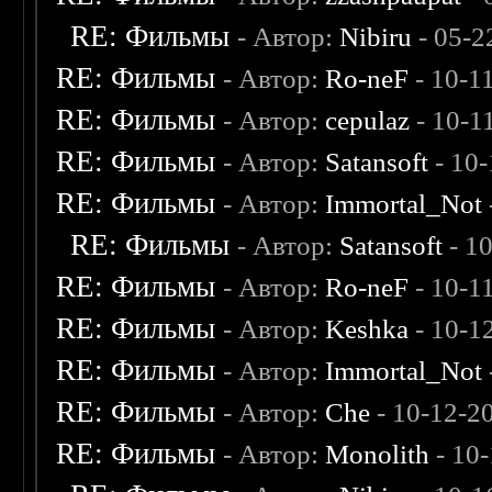
RE: Фильмы
- Автор:
Nibiru
- 05-2
RE: Фильмы
- Автор:
Ro-neF
- 10-1
RE: Фильмы
- Автор:
cepulaz
- 10-1
RE: Фильмы
- Автор:
Satansoft
- 10-
RE: Фильмы
- Автор:
Immortal_Not
RE: Фильмы
- Автор:
Satansoft
- 1
RE: Фильмы
- Автор:
Ro-neF
- 10-1
RE: Фильмы
- Автор:
Keshka
- 10-1
RE: Фильмы
- Автор:
Immortal_Not
RE: Фильмы
- Автор:
Che
- 10-12-2
RE: Фильмы
- Автор:
Monolith
- 10