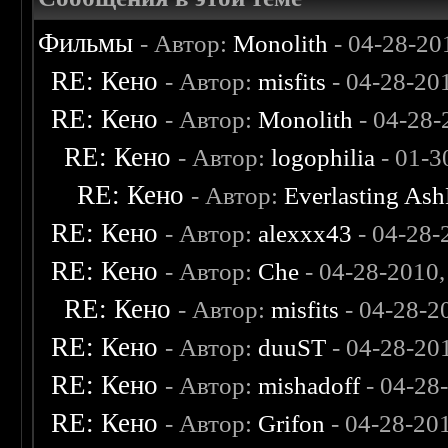
Фильмы
- Автор:
Monolith
- 04-28-20
RE: Кено
- Автор:
misfits
- 04-28-20
RE: Кено
- Автор:
Monolith
- 04-28-
RE: Кено
- Автор:
logophilia
- 01-3
RE: Кено
- Автор:
Everlasting As
RE: Кено
- Автор:
alexxx43
- 04-28-
RE: Кено
- Автор:
Che
- 04-28-2010
RE: Кено
- Автор:
misfits
- 04-28-2
RE: Кено
- Автор:
duuST
- 04-28-20
RE: Кено
- Автор:
mishadoff
- 04-28
RE: Кено
- Автор:
Grifon
- 04-28-20