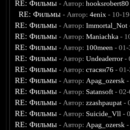
RE: Фильмы
- Автор:
hooksrobert80
RE: Фильмы
- Автор:
4enix
- 10-19
RE: Фильмы
- Автор:
Immortal_Not
RE: Фильмы
- Автор:
Maniachka
- 1
RE: Фильмы
- Автор:
100meen
- 01-
RE: Фильмы
- Автор:
Undeaderror
- 
RE: Фильмы
- Автор:
стасян76
- 01
RE: Фильмы
- Автор:
Apag_ozersk
-
RE: Фильмы
- Автор:
Satansoft
- 02
RE: Фильмы
- Автор:
zzashpaupat
- 
RE: Фильмы
- Автор:
Suicide_Vll
- 
RE: Фильмы
- Автор:
Apag_ozersk
-