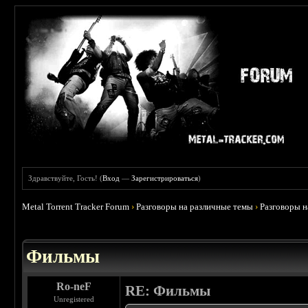
Здравствуйте, Гость! (
Вход
—
Зарегистрироваться
)
Metal Torrent Tracker Forum
›
Разговоры на различные темы
›
Разговоры 
 3.75
Фильмы
Ro-neF
RE: Фильмы
Unregistered