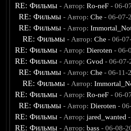
RE: Фильмы
- Автор:
Ro-neF
- 06-0
RE: Фильмы
- Автор:
Che
- 06-07-
RE: Фильмы
- Автор:
Immortal_No
RE: Фильмы
- Автор:
Che
- 06-07
RE: Фильмы
- Автор:
Dieroten
- 06-
RE: Фильмы
- Автор:
Gvod
- 06-07-
RE: Фильмы
- Автор:
Che
- 06-11-
RE: Фильмы
- Автор:
Immortal_N
RE: Фильмы
- Автор:
Ro-neF
- 06-0
RE: Фильмы
- Автор:
Dieroten
- 06
RE: Фильмы
- Автор:
jared_wanted
-
RE: Фильмы
- Автор:
bass
- 06-08-2