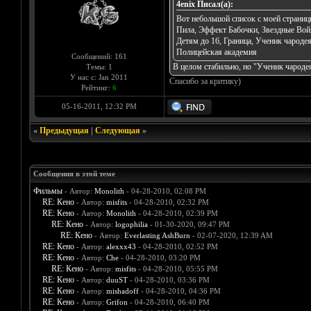
4enix Писал(а):
Вот небольшой список с моей страниц
Пила, Эффект Бабочки, Звездные Войн
Детям до 16, Граница, Ученик чароде
Полицейская академия
Сообщений: 161
В целом стабильно, но "Ученик чародея
Темы: 1
У нас с: Jan 2011
Спасибо за критику)
Рейтинг:
6
05-16-2011, 12:32 PM
«
Предыдущая
|
Следующая
»
Сообщения в этой теме
Фильмы
- Автор:
Monolith
- 04-28-2010, 02:08 PM
RE: Кено
- Автор:
misfits
- 04-28-2010, 02:32 PM
RE: Кено
- Автор:
Monolith
- 04-28-2010, 02:39 PM
RE: Кено
- Автор:
logophilia
- 01-30-2020, 09:47 PM
RE: Кено
- Автор:
Everlasting AshBurn
- 02-07-2020, 12:39 AM
RE: Кено
- Автор:
alexxx43
- 04-28-2010, 02:52 PM
RE: Кено
- Автор:
Che
- 04-28-2010, 03:20 PM
RE: Кено
- Автор:
misfits
- 04-28-2010, 05:55 PM
RE: Кено
- Автор:
duuST
- 04-28-2010, 03:36 PM
RE: Кено
- Автор:
mishadoff
- 04-28-2010, 04:36 PM
RE: Кено
- Автор:
Grifon
- 04-28-2010, 06:40 PM