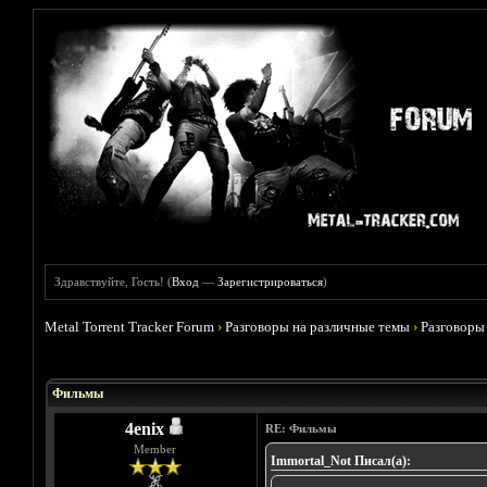
Здравствуйте, Гость! (
Вход
—
Зарегистрироваться
)
Metal Torrent Tracker Forum
›
Разговоры на различные темы
›
Разговоры
Голосов: 4 - Средняя оценка: 3.75
1
2
3
4
5
Фильмы
4enix
RE: Фильмы
Member
Immortal_Not Писал(а):