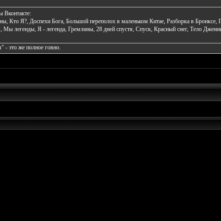
ы Вконтакте:
ы, Кто Я?, Доспехи Бога, Большой переполох в маленьком Китае, Разборка в Бронксе,
я, Мы легенды, Я - легенда, Гремлины, 28 дней спустя, Спуск, Красный снег, Тело Дже
" - это же полное говно.