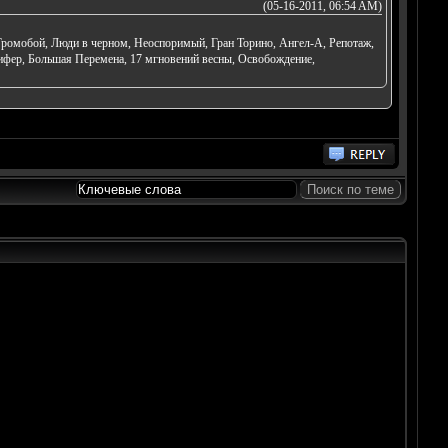
(05-16-2011, 06:54 AM)
 Громобой, Люди в черном, Неоспоримый, Гран Торино, Ангел-А, Репотаж,
ннифер, Большая Перемена, 17 мгновений весны, Освобождение,