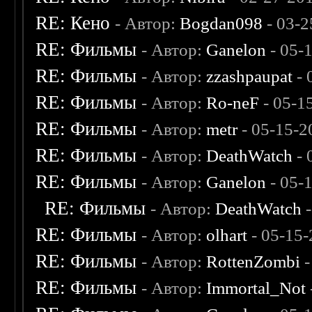
RE: Кено
- Автор:
Bogdan098
- 03-2
RE: Фильмы
- Автор:
Ganelon
- 05-
RE: Фильмы
- Автор:
zzashpaupat
- 
RE: Фильмы
- Автор:
Ro-neF
- 05-1
RE: Фильмы
- Автор:
metr
- 05-15-2
RE: Фильмы
- Автор:
DeathWatch
- 
RE: Фильмы
- Автор:
Ganelon
- 05-
RE: Фильмы
- Автор:
DeathWatch
-
RE: Фильмы
- Автор:
olhart
- 05-15-
RE: Фильмы
- Автор:
RottenZombi
-
RE: Фильмы
- Автор:
Immortal_Not