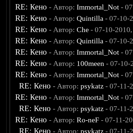
RE: Кено
- Автор:
Immortal_Not
- 07
RE: Кено
- Автор:
Quintilla
- 07-10-
RE: Кено
- Автор:
Che
- 07-10-2010
RE: Кено
- Автор:
Quintilla
- 07-10-
RE: Кено
- Автор:
Immortal_Not
- 07
RE: Кено
- Автор:
100meen
- 07-10-
RE: Кено
- Автор:
Immortal_Not
- 07
RE: Кено
- Автор:
psykatz
- 07-11-
RE: Кено
- Автор:
Immortal_Not
- 07
RE: Кено
- Автор:
psykatz
- 07-11-
RE: Кено
- Автор:
Ro-neF
- 07-11-2
RE: Кено
- Автор:
psykatz
- 07-11-