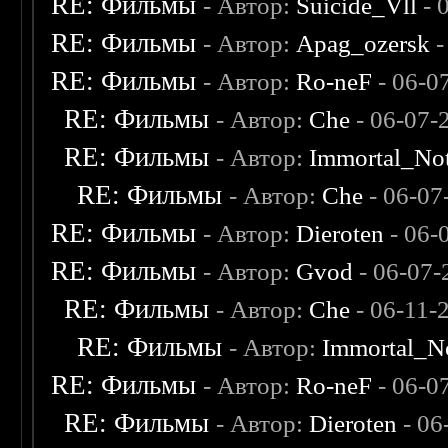
RE: Фильмы
- Автор:
Suicide_Vll
- 
RE: Фильмы
- Автор:
Apag_ozersk
-
RE: Фильмы
- Автор:
Ro-neF
- 06-0
RE: Фильмы
- Автор:
Che
- 06-07-
RE: Фильмы
- Автор:
Immortal_No
RE: Фильмы
- Автор:
Che
- 06-07
RE: Фильмы
- Автор:
Dieroten
- 06-
RE: Фильмы
- Автор:
Gvod
- 06-07-
RE: Фильмы
- Автор:
Che
- 06-11-
RE: Фильмы
- Автор:
Immortal_N
RE: Фильмы
- Автор:
Ro-neF
- 06-0
RE: Фильмы
- Автор:
Dieroten
- 06