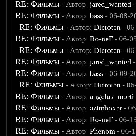
RE: Фильмы
- Автор:
jared_wanted
-
RE: Фильмы
- Автор:
bass
- 06-08-2
RE: Фильмы
- Автор:
Dieroten
- 06
RE: Фильмы
- Автор:
Ro-neF
- 06-0
RE: Фильмы
- Автор:
Dieroten
- 06
RE: Фильмы
- Автор:
jared_wanted
-
RE: Фильмы
- Автор:
bass
- 06-09-2
RE: Фильмы
- Автор:
Dieroten
- 06
RE: Фильмы
- Автор:
angelus_morti
RE: Фильмы
- Автор:
azimboxer
- 0
RE: Фильмы
- Автор:
Ro-neF
- 06-1
RE: Фильмы
- Автор:
Phenom
- 06-