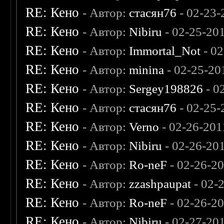
RE: Кено
- Автор:
стасян76
- 02-23-
RE: Кено
- Автор:
Nibiru
- 02-25-20
RE: Кено
- Автор:
Immortal_Not
- 02
RE: Кено
- Автор:
minina
- 02-25-20
RE: Кено
- Автор:
Sergey198826
- 0
RE: Кено
- Автор:
стасян76
- 02-25-
RE: Кено
- Автор:
Verno
- 02-26-201
RE: Кено
- Автор:
Nibiru
- 02-26-20
RE: Кено
- Автор:
Ro-neF
- 02-26-2
RE: Кено
- Автор:
zzashpaupat
- 02-
RE: Кено
- Автор:
Ro-neF
- 02-26-2
RE: Кено
- Автор:
Nibiru
- 02-27-20