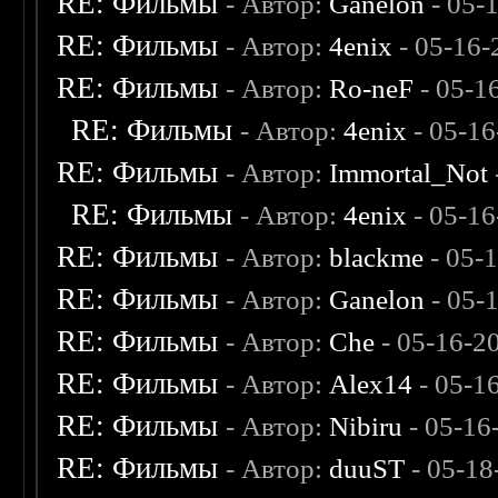
RE: Фильмы
- Автор:
Ganelon
- 05-
RE: Фильмы
- Автор:
4enix
- 05-16-
RE: Фильмы
- Автор:
Ro-neF
- 05-1
RE: Фильмы
- Автор:
4enix
- 05-16
RE: Фильмы
- Автор:
Immortal_Not
RE: Фильмы
- Автор:
4enix
- 05-16
RE: Фильмы
- Автор:
blackme
- 05-
RE: Фильмы
- Автор:
Ganelon
- 05-
RE: Фильмы
- Автор:
Che
- 05-16-2
RE: Фильмы
- Автор:
Alex14
- 05-1
RE: Фильмы
- Автор:
Nibiru
- 05-16
RE: Фильмы
- Автор:
duuST
- 05-18