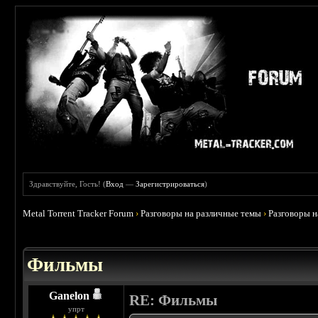
Здравствуйте, Гость! (
Вход
—
Зарегистрироваться
)
Metal Torrent Tracker Forum
›
Разговоры на различные темы
›
Разговоры 
 3.75
Фильмы
Ganelon
RE: Фильмы
упрт