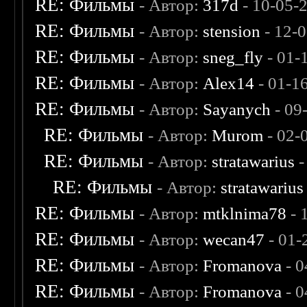
RE: Фильмы
- Автор:
317d
- 10-05-
RE: Фильмы
- Автор:
stension
- 12-
RE: Фильмы
- Автор:
sneg_fly
- 01-
RE: Фильмы
- Автор:
Alex14
- 01-1
RE: Фильмы
- Автор:
Sayanych
- 09
RE: Фильмы
- Автор:
Murom
- 02-
RE: Фильмы
- Автор:
stratawarius
-
RE: Фильмы
- Автор:
stratawarius
RE: Фильмы
- Автор:
mtklnima78
- 
RE: Фильмы
- Автор:
wecan47
- 01-
RE: Фильмы
- Автор:
Fromanova
- 0
RE: Фильмы
- Автор:
Fromanova
- 0