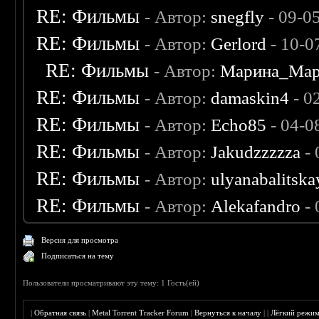
RE: Фильмы
- Автор:
snegfly
- 09-0
RE: Фильмы
- Автор:
Gerlord
- 10-0
RE: Фильмы
- Автор:
Марина_Мар
RE: Фильмы
- Автор:
damaskin4
- 0
RE: Фильмы
- Автор:
Echo85
- 04-0
RE: Фильмы
- Автор:
Jakudzzzzza
- 
RE: Фильмы
- Автор:
ulyanabalitska
RE: Фильмы
- Автор:
Alekafandro
- 
Версия для просмотра
Подписаться на тему
Пользователи просматривают эту тему: 1 Гость(ей)
|
Обратная связь
|
Metal Torrent Tracker Forum
|
Вернуться к началу
|
|
Лёгкий режи