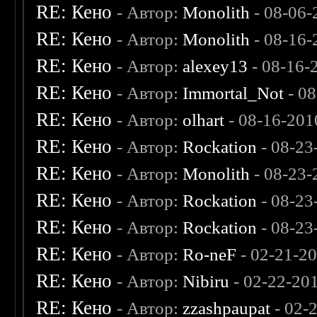
RE: Кено
- Автор:
Monolith
- 08-06-
RE: Кено
- Автор:
Monolith
- 08-16-
RE: Кено
- Автор:
alexey13
- 08-16-
RE: Кено
- Автор:
Immortal_Not
- 08
RE: Кено
- Автор:
olhart
- 08-16-201
RE: Кено
- Автор:
Rockation
- 08-23
RE: Кено
- Автор:
Monolith
- 08-23-
RE: Кено
- Автор:
Rockation
- 08-23
RE: Кено
- Автор:
Rockation
- 08-23
RE: Кено
- Автор:
Ro-neF
- 02-21-2
RE: Кено
- Автор:
Nibiru
- 02-22-20
RE: Кено
- Автор:
zzashpaupat
- 02-