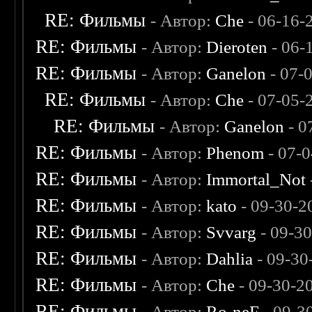
RE: Фильмы
- Автор:
Che
- 06-16-
RE: Фильмы
- Автор:
Dieroten
- 06-
RE: Фильмы
- Автор:
Ganelon
- 07-
RE: Фильмы
- Автор:
Che
- 07-05-
RE: Фильмы
- Автор:
Ganelon
- 0
RE: Фильмы
- Автор:
Phenom
- 07-
RE: Фильмы
- Автор:
Immortal_Not
RE: Фильмы
- Автор:
kato
- 09-30-2
RE: Фильмы
- Автор:
Svvarg
- 09-3
RE: Фильмы
- Автор:
Dahlia
- 09-30
RE: Фильмы
- Автор:
Che
- 09-30-2
RE: Фильмы
- Автор:
Ro-neF
- 09-3