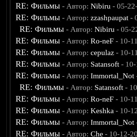
RE: Фильмы
- Автор:
Nibiru
- 05-22
RE: Фильмы
- Автор:
zzashpaupat
- 
RE: Фильмы
- Автор:
Nibiru
- 05-2
RE: Фильмы
- Автор:
Ro-neF
- 10-1
RE: Фильмы
- Автор:
cepulaz
- 10-1
RE: Фильмы
- Автор:
Satansoft
- 10-
RE: Фильмы
- Автор:
Immortal_Not
RE: Фильмы
- Автор:
Satansoft
- 1
RE: Фильмы
- Автор:
Ro-neF
- 10-1
RE: Фильмы
- Автор:
Keshka
- 10-1
RE: Фильмы
- Автор:
Immortal_Not
RE: Фильмы
- Автор:
Che
- 10-12-2