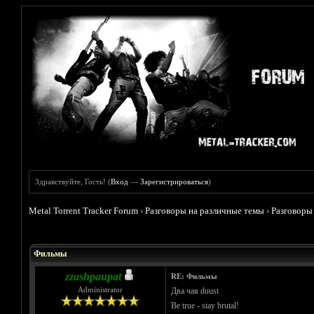
Здравствуйте, Гость! (
Вход
—
Зарегистрироваться
)
Metal Torrent Tracker Forum
›
Разговоры на различные темы
›
Разговоры
Голосов: 4 - Средняя оценка: 3.75
1
2
3
4
5
Фильмы
zzashpaupat
RE: Фильмы
Administrator
Два чая duust
Be true - stay brutal!