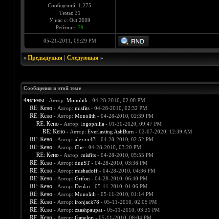
Сообщений: 1,275
Темы: 31
У нас с: Oct 2009
Рейтинг:
79
05-21-2011, 09:29 PM
«
Предыдущая
|
Следующая
»
Сообщения в этой теме
Фильмы
- Автор:
Monolith
- 04-28-2010, 02:08 PM
RE: Кено
- Автор:
misfits
- 04-28-2010, 02:32 PM
RE: Кено
- Автор:
Monolith
- 04-28-2010, 02:39 PM
RE: Кено
- Автор:
logophilia
- 01-30-2020, 09:47 PM
RE: Кено
- Автор:
Everlasting AshBurn
- 02-07-2020, 12:39 AM
RE: Кено
- Автор:
alexxx43
- 04-28-2010, 02:52 PM
RE: Кено
- Автор:
Che
- 04-28-2010, 03:20 PM
RE: Кено
- Автор:
misfits
- 04-28-2010, 05:55 PM
RE: Кено
- Автор:
duuST
- 04-28-2010, 03:36 PM
RE: Кено
- Автор:
mishadoff
- 04-28-2010, 04:36 PM
RE: Кено
- Автор:
Grifon
- 04-28-2010, 06:40 PM
RE: Кено
- Автор:
Denko
- 05-11-2010, 01:06 PM
RE: Кено
- Автор:
Monolith
- 05-11-2010, 01:14 PM
RE: Кено
- Автор:
ironjack78
- 05-11-2010, 02:05 PM
RE: Кено
- Автор:
zzashpaupat
- 05-11-2010, 03:31 PM
RE: Кено
- Автор:
Ganelon
- 05-11-2010, 08:04 PM