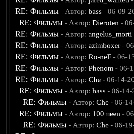
RE: Фильмы
- Автор:
bass
- 06-09-2
RE: Фильмы
- Автор:
Dieroten
- 06
RE: Фильмы
- Автор:
angelus_morti
RE: Фильмы
- Автор:
azimboxer
- 0
RE: Фильмы
- Автор:
Ro-neF
- 06-1
RE: Фильмы
- Автор:
Phenom
- 06-
RE: Фильмы
- Автор:
Che
- 06-14-2
RE: Фильмы
- Автор:
bass
- 06-14-
RE: Фильмы
- Автор:
Che
- 06-14
RE: Фильмы
- Автор:
100meen
- 0
RE: Фильмы
- Автор:
Che
- 06-19