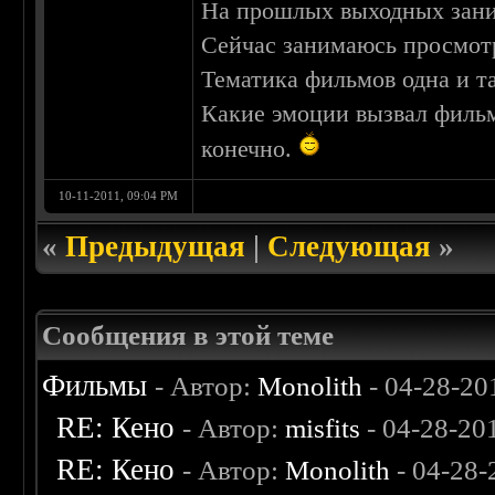
На прошлых выходных зани
Сейчас занимаюсь просмот
Тематика фильмов одна и т
Какие эмоции вызвал фильм
конечно.
10-11-2011, 09:04 PM
«
Предыдущая
|
Следующая
»
Сообщения в этой теме
Фильмы
- Автор:
Monolith
- 04-28-20
RE: Кено
- Автор:
misfits
- 04-28-20
RE: Кено
- Автор:
Monolith
- 04-28-