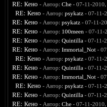
RE: Кено
- Автор:
Che
- 07-11-2010
RE: Кено
- Автор:
psykatz
- 07-11-
RE: Кено
- Автор:
psykatz
- 07-11-2
RE: Кено
- Автор:
100meen
- 07-11-
RE: Кено
- Автор:
Quintilla
- 07-11-
RE: Кено
- Автор:
Immortal_Not
- 07
RE: Кено
- Автор:
psykatz
- 07-11-
RE: Кено
- Автор:
Quintilla
- 07-11-
RE: Кено
- Автор:
Immortal_Not
- 07
RE: Кено
- Автор:
psykatz
- 07-11-
RE: Кено
- Автор:
Quintilla
- 07-11-
RE: Кено
- Автор:
Che
- 07-11-2010,