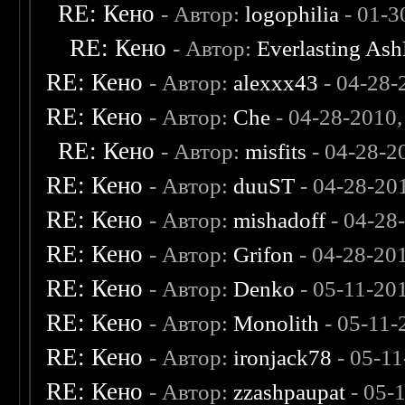
RE: Кено
- Автор:
logophilia
- 01-3
RE: Кено
- Автор:
Everlasting As
RE: Кено
- Автор:
alexxx43
- 04-28-
RE: Кено
- Автор:
Che
- 04-28-2010
RE: Кено
- Автор:
misfits
- 04-28-2
RE: Кено
- Автор:
duuST
- 04-28-20
RE: Кено
- Автор:
mishadoff
- 04-28
RE: Кено
- Автор:
Grifon
- 04-28-20
RE: Кено
- Автор:
Denko
- 05-11-20
RE: Кено
- Автор:
Monolith
- 05-11-
RE: Кено
- Автор:
ironjack78
- 05-11
RE: Кено
- Автор:
zzashpaupat
- 05-