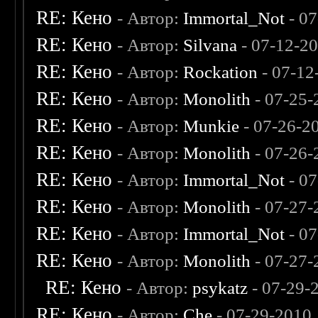
RE: Кено
- Автор:
Immortal_Not
- 0
RE: Кено
- Автор:
Silvana
- 07-12-2
RE: Кено
- Автор:
Rockation
- 07-12
RE: Кено
- Автор:
Monolith
- 07-25-
RE: Кено
- Автор:
Munkie
- 07-26-2
RE: Кено
- Автор:
Monolith
- 07-26-
RE: Кено
- Автор:
Immortal_Not
- 07
RE: Кено
- Автор:
Monolith
- 07-27-
RE: Кено
- Автор:
Immortal_Not
- 07
RE: Кено
- Автор:
Monolith
- 07-27-
RE: Кено
- Автор:
psykatz
- 07-29-
RE: Кено
- Автор:
Che
- 07-29-2010