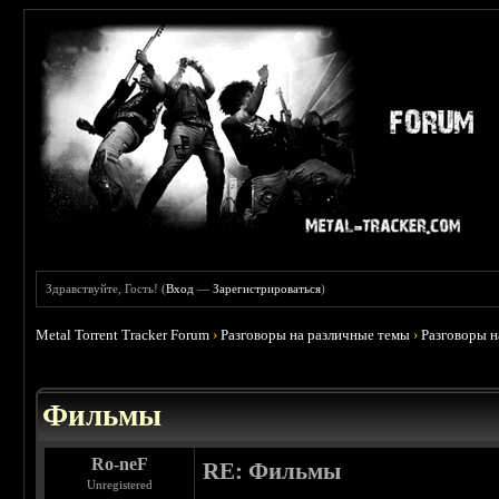
Здравствуйте, Гость! (
Вход
—
Зарегистрироваться
)
Metal Torrent Tracker Forum
›
Разговоры на различные темы
›
Разговоры 
 3.75
Фильмы
Ro-neF
RE: Фильмы
Unregistered