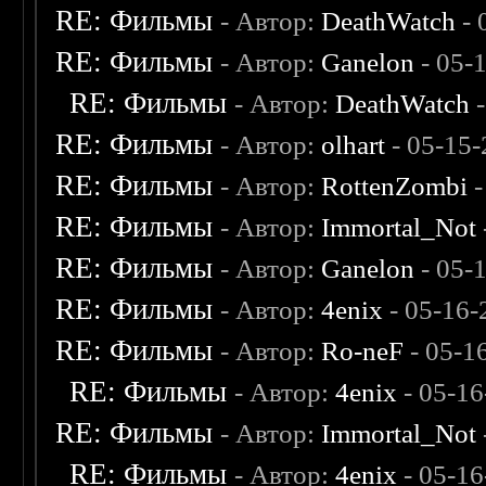
RE: Фильмы
- Автор:
DeathWatch
- 
RE: Фильмы
- Автор:
Ganelon
- 05-
RE: Фильмы
- Автор:
DeathWatch
-
RE: Фильмы
- Автор:
olhart
- 05-15-
RE: Фильмы
- Автор:
RottenZombi
-
RE: Фильмы
- Автор:
Immortal_Not
RE: Фильмы
- Автор:
Ganelon
- 05-
RE: Фильмы
- Автор:
4enix
- 05-16-
RE: Фильмы
- Автор:
Ro-neF
- 05-1
RE: Фильмы
- Автор:
4enix
- 05-16
RE: Фильмы
- Автор:
Immortal_Not
RE: Фильмы
- Автор:
4enix
- 05-16