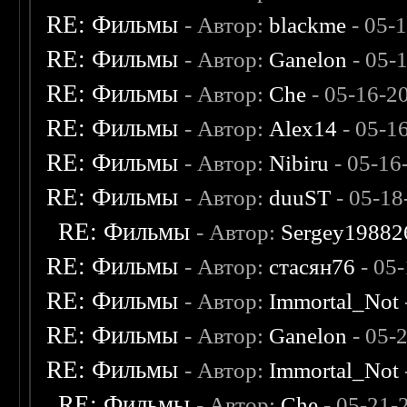
RE: Фильмы
- Автор:
blackme
- 05-
RE: Фильмы
- Автор:
Ganelon
- 05-
RE: Фильмы
- Автор:
Che
- 05-16-2
RE: Фильмы
- Автор:
Alex14
- 05-1
RE: Фильмы
- Автор:
Nibiru
- 05-16
RE: Фильмы
- Автор:
duuST
- 05-18
RE: Фильмы
- Автор:
Sergey19882
RE: Фильмы
- Автор:
стасян76
- 05
RE: Фильмы
- Автор:
Immortal_Not
RE: Фильмы
- Автор:
Ganelon
- 05-
RE: Фильмы
- Автор:
Immortal_Not
RE: Фильмы
- Автор:
Che
- 05-21-