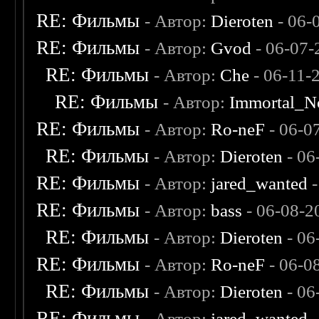
RE: Фильмы
- Автор:
Dieroten
- 06-
RE: Фильмы
- Автор:
Gvod
- 06-07-
RE: Фильмы
- Автор:
Che
- 06-11-
RE: Фильмы
- Автор:
Immortal_N
RE: Фильмы
- Автор:
Ro-neF
- 06-0
RE: Фильмы
- Автор:
Dieroten
- 06
RE: Фильмы
- Автор:
jared_wanted
-
RE: Фильмы
- Автор:
bass
- 06-08-2
RE: Фильмы
- Автор:
Dieroten
- 06
RE: Фильмы
- Автор:
Ro-neF
- 06-0
RE: Фильмы
- Автор:
Dieroten
- 06
RE: Фильмы
- Автор:
jared_wanted
-