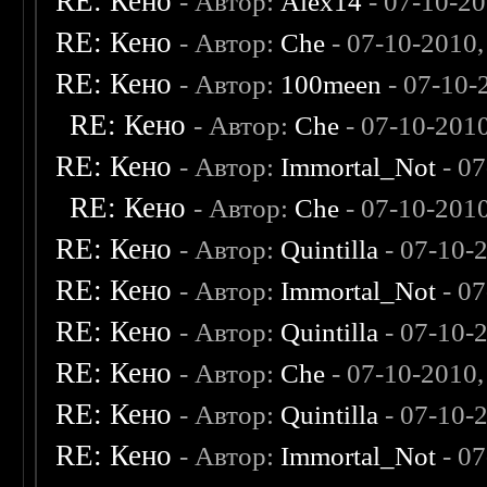
RE: Кено
- Автор:
Alex14
- 07-10-2
RE: Кено
- Автор:
Che
- 07-10-2010
RE: Кено
- Автор:
100meen
- 07-10-
RE: Кено
- Автор:
Che
- 07-10-201
RE: Кено
- Автор:
Immortal_Not
- 07
RE: Кено
- Автор:
Che
- 07-10-201
RE: Кено
- Автор:
Quintilla
- 07-10-
RE: Кено
- Автор:
Immortal_Not
- 07
RE: Кено
- Автор:
Quintilla
- 07-10-
RE: Кено
- Автор:
Che
- 07-10-2010
RE: Кено
- Автор:
Quintilla
- 07-10-
RE: Кено
- Автор:
Immortal_Not
- 07