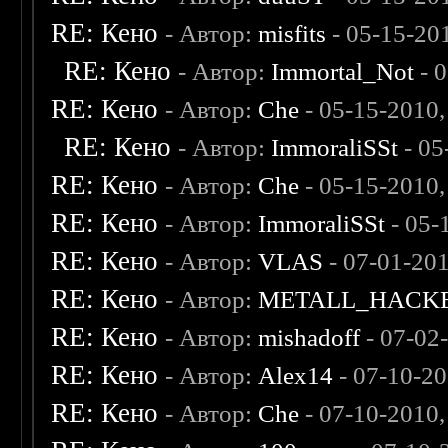
RE: Кено
- Автор:
misfits
- 05-15-20
RE: Кено
- Автор:
Immortal_Not
- 
RE: Кено
- Автор:
Che
- 05-15-2010
RE: Кено
- Автор:
ImmoraliSSt
- 05
RE: Кено
- Автор:
Che
- 05-15-2010
RE: Кено
- Автор:
ImmoraliSSt
- 05-
RE: Кено
- Автор:
VLAS
- 07-01-20
RE: Кено
- Автор:
METALL_HACK
RE: Кено
- Автор:
mishadoff
- 07-02
RE: Кено
- Автор:
Alex14
- 07-10-2
RE: Кено
- Автор:
Che
- 07-10-2010