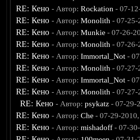
RE: Кено
- Автор:
Rockation
- 07-12
RE: Кено
- Автор:
Monolith
- 07-25-
RE: Кено
- Автор:
Munkie
- 07-26-2
RE: Кено
- Автор:
Monolith
- 07-26-
RE: Кено
- Автор:
Immortal_Not
- 07
RE: Кено
- Автор:
Monolith
- 07-27-
RE: Кено
- Автор:
Immortal_Not
- 07
RE: Кено
- Автор:
Monolith
- 07-27-
RE: Кено
- Автор:
psykatz
- 07-29-
RE: Кено
- Автор:
Che
- 07-29-2010
RE: Кено
- Автор:
mishadoff
- 07-30
RE: Кено
- Автор:
100meen
- 07-31-