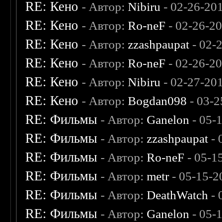
RE: Кено
- Автор:
Nibiru
- 02-26-20
RE: Кено
- Автор:
Ro-neF
- 02-26-2
RE: Кено
- Автор:
zzashpaupat
- 02-
RE: Кено
- Автор:
Ro-neF
- 02-26-2
RE: Кено
- Автор:
Nibiru
- 02-27-20
RE: Кено
- Автор:
Bogdan098
- 03-2
RE: Фильмы
- Автор:
Ganelon
- 05-
RE: Фильмы
- Автор:
zzashpaupat
- 
RE: Фильмы
- Автор:
Ro-neF
- 05-1
RE: Фильмы
- Автор:
metr
- 05-15-2
RE: Фильмы
- Автор:
DeathWatch
- 
RE: Фильмы
- Автор:
Ganelon
- 05-