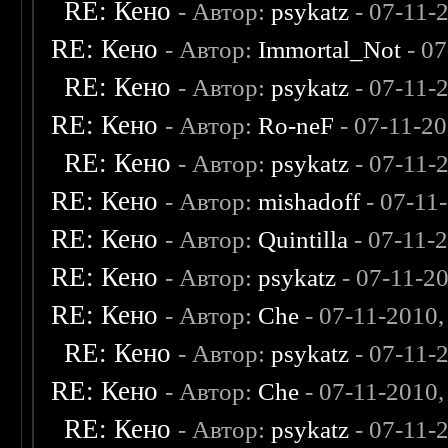
RE: Кено
- Автор:
psykatz
- 07-11-
RE: Кено
- Автор:
Immortal_Not
- 07
RE: Кено
- Автор:
psykatz
- 07-11-
RE: Кено
- Автор:
Ro-neF
- 07-11-2
RE: Кено
- Автор:
psykatz
- 07-11-
RE: Кено
- Автор:
mishadoff
- 07-11
RE: Кено
- Автор:
Quintilla
- 07-11-
RE: Кено
- Автор:
psykatz
- 07-11-2
RE: Кено
- Автор:
Che
- 07-11-2010
RE: Кено
- Автор:
psykatz
- 07-11-
RE: Кено
- Автор:
Che
- 07-11-2010
RE: Кено
- Автор:
psykatz
- 07-11-