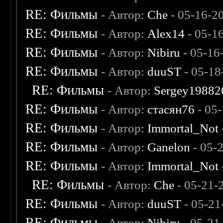
RE: Фильмы
- Автор:
Che
- 05-16-2
RE: Фильмы
- Автор:
Alex14
- 05-1
RE: Фильмы
- Автор:
Nibiru
- 05-16
RE: Фильмы
- Автор:
duuST
- 05-18
RE: Фильмы
- Автор:
Sergey19882
RE: Фильмы
- Автор:
стасян76
- 05
RE: Фильмы
- Автор:
Immortal_Not
RE: Фильмы
- Автор:
Ganelon
- 05-
RE: Фильмы
- Автор:
Immortal_Not
RE: Фильмы
- Автор:
Che
- 05-21-
RE: Фильмы
- Автор:
duuST
- 05-21
RE: Фильмы
- Автор:
Nibiru
- 05-21