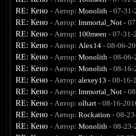
RE: Кено
- Автор:
Monolith
- 07-31-
RE: Кено
- Автор:
Immortal_Not
- 07
RE: Кено
- Автор:
100meen
- 07-31-
RE: Кено
- Автор:
Alex14
- 08-06-2
RE: Кено
- Автор:
Monolith
- 08-06-
RE: Кено
- Автор:
Monolith
- 08-16-
RE: Кено
- Автор:
alexey13
- 08-16-
RE: Кено
- Автор:
Immortal_Not
- 08
RE: Кено
- Автор:
olhart
- 08-16-201
RE: Кено
- Автор:
Rockation
- 08-23
RE: Кено
- Автор:
Monolith
- 08-23-