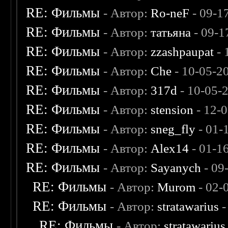
RE: Фильмы
- Автор:
Ro-neF
- 09-1
RE: Фильмы
- Автор:
татьяна
- 09-1
RE: Фильмы
- Автор:
zzashpaupat
- 
RE: Фильмы
- Автор:
Che
- 10-05-2
RE: Фильмы
- Автор:
317d
- 10-05-
RE: Фильмы
- Автор:
stension
- 12-
RE: Фильмы
- Автор:
sneg_fly
- 01-
RE: Фильмы
- Автор:
Alex14
- 01-1
RE: Фильмы
- Автор:
Sayanych
- 09
RE: Фильмы
- Автор:
Murom
- 02-
RE: Фильмы
- Автор:
stratawarius
-
RE: Фильмы
- Автор:
stratawarius