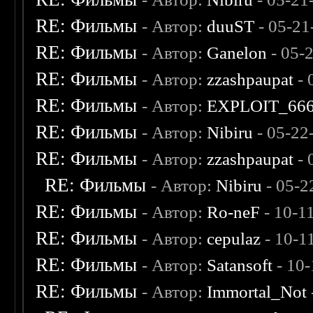
RE: Фильмы
- Автор:
duuST
- 05-21
RE: Фильмы
- Автор:
Ganelon
- 05-
RE: Фильмы
- Автор:
zzashpaupat
- 
RE: Фильмы
- Автор:
EXPLOIT_66
RE: Фильмы
- Автор:
Nibiru
- 05-22
RE: Фильмы
- Автор:
zzashpaupat
- 
RE: Фильмы
- Автор:
Nibiru
- 05-2
RE: Фильмы
- Автор:
Ro-neF
- 10-1
RE: Фильмы
- Автор:
cepulaz
- 10-1
RE: Фильмы
- Автор:
Satansoft
- 10-
RE: Фильмы
- Автор:
Immortal_Not