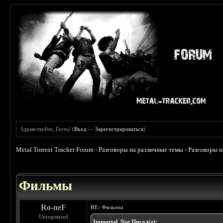
Здравствуйте, Гость! (
Вход
—
Зарегистрироваться
)
Metal Torrent Tracker Forum
›
Разговоры на различные темы
›
Разговоры 
 3.75
Фильмы
Ro-neF
RE: Фильмы
Unregistered
Immortal_Not Писал(а):