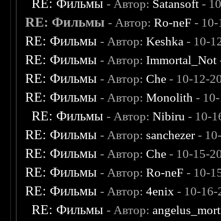
RE: Фильмы
- Автор:
Satansoft
- 1
RE: Фильмы
- Автор:
Ro-neF
- 10-
RE: Фильмы
- Автор:
Keshka
- 10-1
RE: Фильмы
- Автор:
Immortal_Not
RE: Фильмы
- Автор:
Che
- 10-12-2
RE: Фильмы
- Автор:
Monolith
- 10
RE: Фильмы
- Автор:
Nibiru
- 10-1
RE: Фильмы
- Автор:
sanchezer
- 10
RE: Фильмы
- Автор:
Che
- 10-15-2
RE: Фильмы
- Автор:
Ro-neF
- 10-1
RE: Фильмы
- Автор:
4enix
- 10-16-
RE: Фильмы
- Автор:
angelus_mort