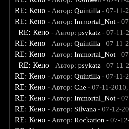
RE: Кено
- Автор:
Quintilla
- 07-11-
RE: Кено
- Автор:
Immortal_Not
- 07
RE: Кено
- Автор:
psykatz
- 07-11-
RE: Кено
- Автор:
Quintilla
- 07-11-
RE: Кено
- Автор:
Immortal_Not
- 07
RE: Кено
- Автор:
psykatz
- 07-11-
RE: Кено
- Автор:
Quintilla
- 07-11-
RE: Кено
- Автор:
Che
- 07-11-2010,
RE: Кено
- Автор:
Immortal_Not
- 0
RE: Кено
- Автор:
Silvana
- 07-12-2
RE: Кено
- Автор:
Rockation
- 07-12