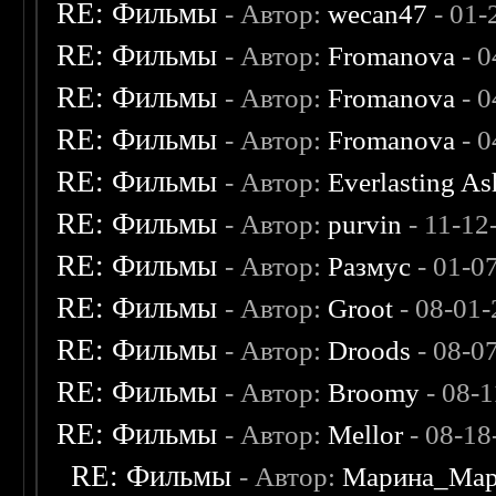
RE: Фильмы
- Автор:
wecan47
- 01-
RE: Фильмы
- Автор:
Fromanova
- 0
RE: Фильмы
- Автор:
Fromanova
- 0
RE: Фильмы
- Автор:
Fromanova
- 0
RE: Фильмы
- Автор:
Everlasting A
RE: Фильмы
- Автор:
purvin
- 11-12
RE: Фильмы
- Автор:
Размус
- 01-0
RE: Фильмы
- Автор:
Groot
- 08-01-
RE: Фильмы
- Автор:
Droods
- 08-0
RE: Фильмы
- Автор:
Broomy
- 08-
RE: Фильмы
- Автор:
Mellor
- 08-18
RE: Фильмы
- Автор:
Марина_Мар