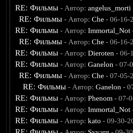
RE: Фильмы
- Автор:
angelus_morti
RE: Фильмы
- Автор:
Che
- 06-16-
RE: Фильмы
- Автор:
Immortal_Not
RE: Фильмы
- Автор:
Che
- 06-16-
RE: Фильмы
- Автор:
Dieroten
- 06-
RE: Фильмы
- Автор:
Ganelon
- 07-
RE: Фильмы
- Автор:
Che
- 07-05-
RE: Фильмы
- Автор:
Ganelon
- 0
RE: Фильмы
- Автор:
Phenom
- 07-
RE: Фильмы
- Автор:
Immortal_Not
RE: Фильмы
- Автор:
kato
- 09-30-2
RE: Фильмы
- Автор:
Svvarg
- 09-3