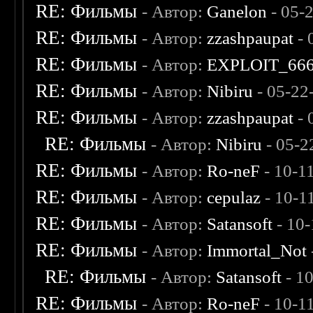
RE: Фильмы
- Автор:
Ganelon
- 05-
RE: Фильмы
- Автор:
zzashpaupat
- 
RE: Фильмы
- Автор:
EXPLOIT_66
RE: Фильмы
- Автор:
Nibiru
- 05-22
RE: Фильмы
- Автор:
zzashpaupat
- 
RE: Фильмы
- Автор:
Nibiru
- 05-2
RE: Фильмы
- Автор:
Ro-neF
- 10-1
RE: Фильмы
- Автор:
cepulaz
- 10-1
RE: Фильмы
- Автор:
Satansoft
- 10-
RE: Фильмы
- Автор:
Immortal_Not
RE: Фильмы
- Автор:
Satansoft
- 1
RE: Фильмы
- Автор:
Ro-neF
- 10-1