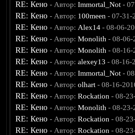
RE: Кено
- Автор:
Immortal_Not
- 07
RE: Кено
- Автор:
100meen
- 07-31-
RE: Кено
- Автор:
Alex14
- 08-06-2
RE: Кено
- Автор:
Monolith
- 08-06-
RE: Кено
- Автор:
Monolith
- 08-16-
RE: Кено
- Автор:
alexey13
- 08-16-
RE: Кено
- Автор:
Immortal_Not
- 08
RE: Кено
- Автор:
olhart
- 08-16-201
RE: Кено
- Автор:
Rockation
- 08-23
RE: Кено
- Автор:
Monolith
- 08-23-
RE: Кено
- Автор:
Rockation
- 08-23
RE: Кено
- Автор:
Rockation
- 08-23