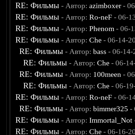
RE: Фильмы
- Автор:
azimboxer
- 0
RE: Фильмы
- Автор:
Ro-neF
- 06-1
RE: Фильмы
- Автор:
Phenom
- 06-
RE: Фильмы
- Автор:
Che
- 06-14-2
RE: Фильмы
- Автор:
bass
- 06-14-
RE: Фильмы
- Автор:
Che
- 06-14
RE: Фильмы
- Автор:
100meen
- 0
RE: Фильмы
- Автор:
Che
- 06-19
RE: Фильмы
- Автор:
Ro-neF
- 06-1
RE: Фильмы
- Автор:
bimmer325
-
RE: Фильмы
- Автор:
Immortal_Not
RE: Фильмы
- Автор:
Che
- 06-16-2