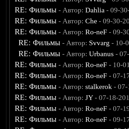
RE: Фильмы
- Автор:
Dahlia
- 09-30
RE: Фильмы
- Автор:
Che
- 09-30-2
RE: Фильмы
- Автор:
Ro-neF
- 09-3
RE: Фильмы
- Автор:
Svvarg
- 10-
RE: Фильмы
- Автор:
Urbanus
- 07
RE: Фильмы
- Автор:
Ro-neF
- 10-0
RE: Фильмы
- Автор:
Ro-neF
- 07-1
RE: Фильмы
- Автор:
stalkerok
- 07-
RE: Фильмы
- Автор:
JY
- 07-18-20
RE: Фильмы
- Автор:
Ro-neF
- 07-1
RE: Фильмы
- Автор:
Ro-neF
- 09-1