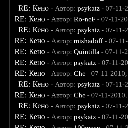
RE: Кено
- Автор:
psykatz
- 07-11-
RE: Кено
- Автор:
Ro-neF
- 07-11-2
RE: Кено
- Автор:
psykatz
- 07-11-
RE: Кено
- Автор:
mishadoff
- 07-11
RE: Кено
- Автор:
Quintilla
- 07-11-
RE: Кено
- Автор:
psykatz
- 07-11-2
RE: Кено
- Автор:
Che
- 07-11-2010
RE: Кено
- Автор:
psykatz
- 07-11-
RE: Кено
- Автор:
Che
- 07-11-2010
RE: Кено
- Автор:
psykatz
- 07-11-
RE: Кено
- Автор:
psykatz
- 07-11-2
RE: Кено
- Автор:
100meen
- 07-11-