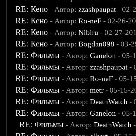
RE: Кено
- Автор:
zzashpaupat
- 02-
RE: Кено
- Автор:
Ro-neF
- 02-26-2
RE: Кено
- Автор:
Nibiru
- 02-27-20
RE: Кено
- Автор:
Bogdan098
- 03-2
RE: Фильмы
- Автор:
Ganelon
- 05-
RE: Фильмы
- Автор:
zzashpaupat
- 
RE: Фильмы
- Автор:
Ro-neF
- 05-1
RE: Фильмы
- Автор:
metr
- 05-15-2
RE: Фильмы
- Автор:
DeathWatch
- 
RE: Фильмы
- Автор:
Ganelon
- 05-
RE: Фильмы
- Автор:
DeathWatch
-