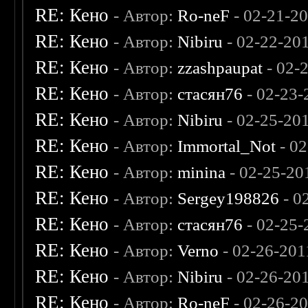
RE: Кено
- Автор:
Ro-neF
- 02-21-2
RE: Кено
- Автор:
Nibiru
- 02-22-20
RE: Кено
- Автор:
zzashpaupat
- 02-
RE: Кено
- Автор:
стасян76
- 02-23-
RE: Кено
- Автор:
Nibiru
- 02-25-20
RE: Кено
- Автор:
Immortal_Not
- 02
RE: Кено
- Автор:
minina
- 02-25-20
RE: Кено
- Автор:
Sergey198826
- 0
RE: Кено
- Автор:
стасян76
- 02-25-
RE: Кено
- Автор:
Verno
- 02-26-201
RE: Кено
- Автор:
Nibiru
- 02-26-20
RE: Кено
- Автор:
Ro-neF
- 02-26-2