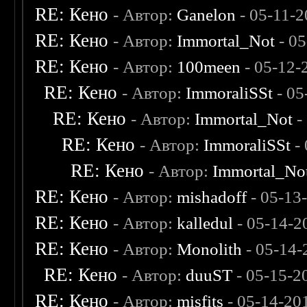
RE: Кено
- Автор:
Ganelon
- 05-11-2
RE: Кено
- Автор:
Immortal_Not
- 05
RE: Кено
- Автор:
100meen
- 05-12-
RE: Кено
- Автор:
ImmoraliSSt
- 05
RE: Кено
- Автор:
Immortal_Not
-
RE: Кено
- Автор:
ImmoraliSSt
- 
RE: Кено
- Автор:
Immortal_No
RE: Кено
- Автор:
mishadoff
- 05-13
RE: Кено
- Автор:
kalledul
- 05-14-2
RE: Кено
- Автор:
Monolith
- 05-14-
RE: Кено
- Автор:
duuST
- 05-15-2
RE: Кено
- Автор:
misfits
- 05-14-20