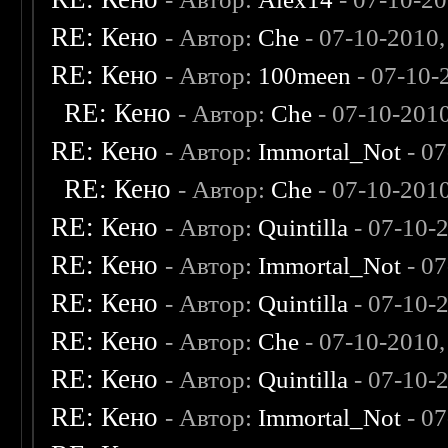
RE: Кено
- Автор:
Che
- 07-10-2010
RE: Кено
- Автор:
100meen
- 07-10-
RE: Кено
- Автор:
Che
- 07-10-201
RE: Кено
- Автор:
Immortal_Not
- 07
RE: Кено
- Автор:
Che
- 07-10-201
RE: Кено
- Автор:
Quintilla
- 07-10-
RE: Кено
- Автор:
Immortal_Not
- 07
RE: Кено
- Автор:
Quintilla
- 07-10-
RE: Кено
- Автор:
Che
- 07-10-2010
RE: Кено
- Автор:
Quintilla
- 07-10-
RE: Кено
- Автор:
Immortal_Not
- 07