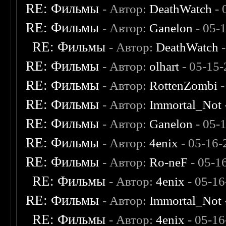
RE: Фильмы
- Автор:
DeathWatch
- 
RE: Фильмы
- Автор:
Ganelon
- 05-
RE: Фильмы
- Автор:
DeathWatch
-
RE: Фильмы
- Автор:
olhart
- 05-15-
RE: Фильмы
- Автор:
RottenZombi
-
RE: Фильмы
- Автор:
Immortal_Not
RE: Фильмы
- Автор:
Ganelon
- 05-
RE: Фильмы
- Автор:
4enix
- 05-16-
RE: Фильмы
- Автор:
Ro-neF
- 05-1
RE: Фильмы
- Автор:
4enix
- 05-16
RE: Фильмы
- Автор:
Immortal_Not
RE: Фильмы
- Автор:
4enix
- 05-16