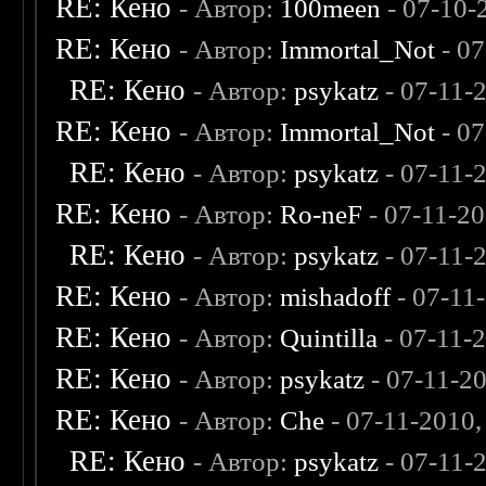
RE: Кено
- Автор:
100meen
- 07-10-
RE: Кено
- Автор:
Immortal_Not
- 07
RE: Кено
- Автор:
psykatz
- 07-11-
RE: Кено
- Автор:
Immortal_Not
- 07
RE: Кено
- Автор:
psykatz
- 07-11-
RE: Кено
- Автор:
Ro-neF
- 07-11-2
RE: Кено
- Автор:
psykatz
- 07-11-
RE: Кено
- Автор:
mishadoff
- 07-11
RE: Кено
- Автор:
Quintilla
- 07-11-
RE: Кено
- Автор:
psykatz
- 07-11-2
RE: Кено
- Автор:
Che
- 07-11-2010
RE: Кено
- Автор:
psykatz
- 07-11-