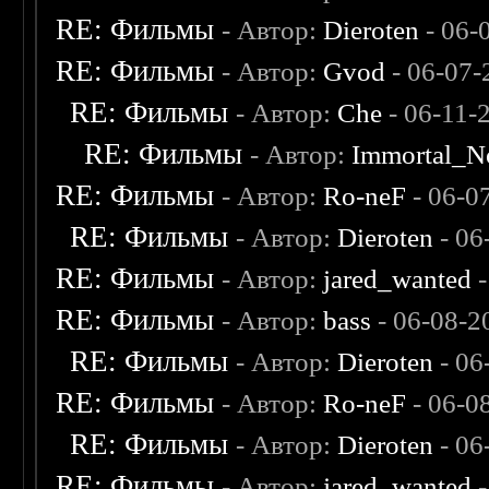
RE: Фильмы
- Автор:
Dieroten
- 06-
RE: Фильмы
- Автор:
Gvod
- 06-07-
RE: Фильмы
- Автор:
Che
- 06-11-
RE: Фильмы
- Автор:
Immortal_N
RE: Фильмы
- Автор:
Ro-neF
- 06-0
RE: Фильмы
- Автор:
Dieroten
- 06
RE: Фильмы
- Автор:
jared_wanted
-
RE: Фильмы
- Автор:
bass
- 06-08-2
RE: Фильмы
- Автор:
Dieroten
- 06
RE: Фильмы
- Автор:
Ro-neF
- 06-0
RE: Фильмы
- Автор:
Dieroten
- 06
RE: Фильмы
- Автор:
jared_wanted
-