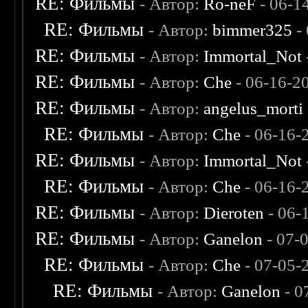
RE: Фильмы
- Автор:
Ro-neF
- 06-1
RE: Фильмы
- Автор:
bimmer325
-
RE: Фильмы
- Автор:
Immortal_Not
RE: Фильмы
- Автор:
Che
- 06-16-2
RE: Фильмы
- Автор:
angelus_morti
RE: Фильмы
- Автор:
Che
- 06-16-
RE: Фильмы
- Автор:
Immortal_Not
RE: Фильмы
- Автор:
Che
- 06-16-
RE: Фильмы
- Автор:
Dieroten
- 06-
RE: Фильмы
- Автор:
Ganelon
- 07-
RE: Фильмы
- Автор:
Che
- 07-05-
RE: Фильмы
- Автор:
Ganelon
- 0