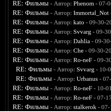
RE: Фильмы
- Автор:
Phenom
- 07-
RE: Фильмы
- Автор:
Immortal_Not
RE: Фильмы
- Автор:
kato
- 09-30-2
RE: Фильмы
- Автор:
Svvarg
- 09-3
RE: Фильмы
- Автор:
Dahlia
- 09-30
RE: Фильмы
- Автор:
Che
- 09-30-2
RE: Фильмы
- Автор:
Ro-neF
- 09-3
RE: Фильмы
- Автор:
Svvarg
- 10-
RE: Фильмы
- Автор:
Urbanus
- 07
RE: Фильмы
- Автор:
Ro-neF
- 10-0
RE: Фильмы
- Автор:
Ro-neF
- 07-1
RE: Фильмы
- Автор:
stalkerok
- 07-