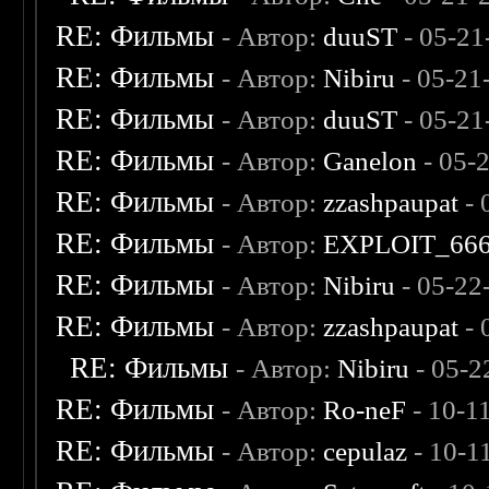
RE: Фильмы
- Автор:
duuST
- 05-21
RE: Фильмы
- Автор:
Nibiru
- 05-21
RE: Фильмы
- Автор:
duuST
- 05-21
RE: Фильмы
- Автор:
Ganelon
- 05-
RE: Фильмы
- Автор:
zzashpaupat
- 
RE: Фильмы
- Автор:
EXPLOIT_66
RE: Фильмы
- Автор:
Nibiru
- 05-22
RE: Фильмы
- Автор:
zzashpaupat
- 
RE: Фильмы
- Автор:
Nibiru
- 05-2
RE: Фильмы
- Автор:
Ro-neF
- 10-1
RE: Фильмы
- Автор:
cepulaz
- 10-1