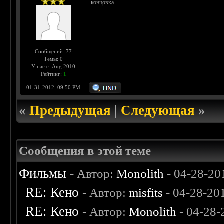
концовка
Сообщений: 77
Темы: 0
У нас с: Aug 2010
Рейтинг:
1
01-31-2012, 09:50 PM
«
Предыдущая
|
Следующая
»
Сообщения в этой теме
Фильмы
- Автор:
Monolith
- 04-28-20
RE: Кено
- Автор:
misfits
- 04-28-20
RE: Кено
- Автор:
Monolith
- 04-28-