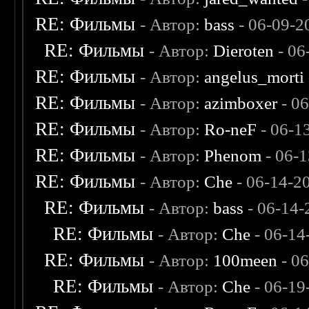
RE: Фильмы
- Автор:
bass
- 06-09-2
RE: Фильмы
- Автор:
Dieroten
- 06
RE: Фильмы
- Автор:
angelus_morti
RE: Фильмы
- Автор:
azimboxer
- 0
RE: Фильмы
- Автор:
Ro-neF
- 06-1
RE: Фильмы
- Автор:
Phenom
- 06-
RE: Фильмы
- Автор:
Che
- 06-14-2
RE: Фильмы
- Автор:
bass
- 06-14-
RE: Фильмы
- Автор:
Che
- 06-14
RE: Фильмы
- Автор:
100meen
- 0
RE: Фильмы
- Автор:
Che
- 06-19