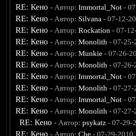
RE: Кено
- Автор:
Immortal_Not
- 0
RE: Кено
- Автор:
Silvana
- 07-12-2
RE: Кено
- Автор:
Rockation
- 07-12
RE: Кено
- Автор:
Monolith
- 07-25-
RE: Кено
- Автор:
Munkie
- 07-26-2
RE: Кено
- Автор:
Monolith
- 07-26-
RE: Кено
- Автор:
Immortal_Not
- 07
RE: Кено
- Автор:
Monolith
- 07-27-
RE: Кено
- Автор:
Immortal_Not
- 07
RE: Кено
- Автор:
Monolith
- 07-27-
RE: Кено
- Автор:
psykatz
- 07-29-
RE: Кено
- Автор:
Che
- 07-29-2010