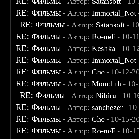
RE: Фильмы
- Автор:
Satansoft
- 10-
RE: Фильмы
- Автор:
Immortal_Not
RE: Фильмы
- Автор:
Satansoft
- 1
RE: Фильмы
- Автор:
Ro-neF
- 10-1
RE: Фильмы
- Автор:
Keshka
- 10-1
RE: Фильмы
- Автор:
Immortal_Not
RE: Фильмы
- Автор:
Che
- 10-12-2
RE: Фильмы
- Автор:
Monolith
- 10
RE: Фильмы
- Автор:
Nibiru
- 10-1
RE: Фильмы
- Автор:
sanchezer
- 10
RE: Фильмы
- Автор:
Che
- 10-15-2
RE: Фильмы
- Автор:
Ro-neF
- 10-1