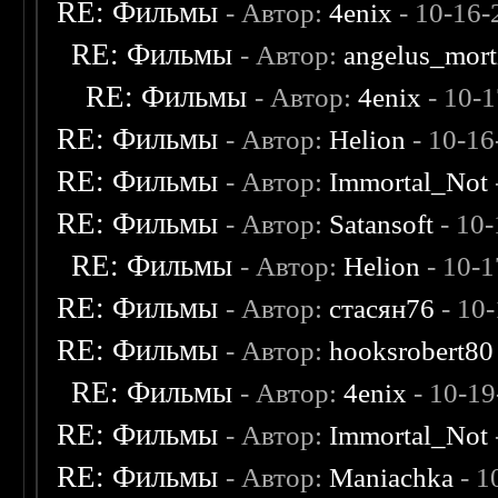
RE: Фильмы
- Автор:
4enix
- 10-16-
RE: Фильмы
- Автор:
angelus_mort
RE: Фильмы
- Автор:
4enix
- 10-
RE: Фильмы
- Автор:
Helion
- 10-16
RE: Фильмы
- Автор:
Immortal_Not
RE: Фильмы
- Автор:
Satansoft
- 10
RE: Фильмы
- Автор:
Helion
- 10-
RE: Фильмы
- Автор:
стасян76
- 10
RE: Фильмы
- Автор:
hooksrobert80
RE: Фильмы
- Автор:
4enix
- 10-19
RE: Фильмы
- Автор:
Immortal_Not
RE: Фильмы
- Автор:
Maniachka
- 1