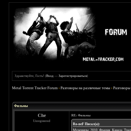
Здравствуйте, Гость! (
Вход
—
Зарегистрироваться
)
Metal Torrent Tracker Forum
›
Разговоры на различные темы
›
Разговоры
Голосов: 4 - Средняя оценка: 3.75
1
2
3
4
5
Фильмы
Che
RE: Фильмы
Unregistered
Ro-neF Писал(а):
Мученицы. 2010. Фрация, Канада. Трил