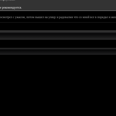
е рекомендуется.
посмотрел с ужасом, потом вышел на улицу и радовалмя что со мной все в порядке и жи