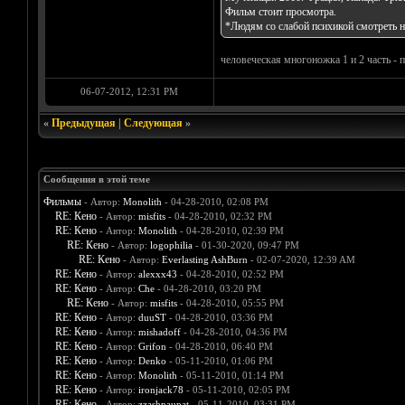
Фильм стоит просмотра.
*Людям со слабой психикой смотреть н
человеческая многоножка 1 и 2 часть - 
06-07-2012, 12:31 PM
«
Предыдущая
|
Следующая
»
Сообщения в этой теме
Фильмы
- Автор:
Monolith
- 04-28-2010, 02:08 PM
RE: Кено
- Автор:
misfits
- 04-28-2010, 02:32 PM
RE: Кено
- Автор:
Monolith
- 04-28-2010, 02:39 PM
RE: Кено
- Автор:
logophilia
- 01-30-2020, 09:47 PM
RE: Кено
- Автор:
Everlasting AshBurn
- 02-07-2020, 12:39 AM
RE: Кено
- Автор:
alexxx43
- 04-28-2010, 02:52 PM
RE: Кено
- Автор:
Che
- 04-28-2010, 03:20 PM
RE: Кено
- Автор:
misfits
- 04-28-2010, 05:55 PM
RE: Кено
- Автор:
duuST
- 04-28-2010, 03:36 PM
RE: Кено
- Автор:
mishadoff
- 04-28-2010, 04:36 PM
RE: Кено
- Автор:
Grifon
- 04-28-2010, 06:40 PM
RE: Кено
- Автор:
Denko
- 05-11-2010, 01:06 PM
RE: Кено
- Автор:
Monolith
- 05-11-2010, 01:14 PM
RE: Кено
- Автор:
ironjack78
- 05-11-2010, 02:05 PM
RE: Кено
- Автор:
zzashpaupat
- 05-11-2010, 03:31 PM