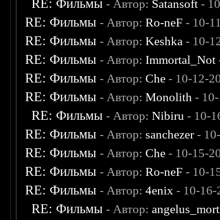
RE: Фильмы
- Автор:
Satansoft
- 1
RE: Фильмы
- Автор:
Ro-neF
- 10-1
RE: Фильмы
- Автор:
Keshka
- 10-1
RE: Фильмы
- Автор:
Immortal_Not
RE: Фильмы
- Автор:
Che
- 10-12-2
RE: Фильмы
- Автор:
Monolith
- 10
RE: Фильмы
- Автор:
Nibiru
- 10-1
RE: Фильмы
- Автор:
sanchezer
- 10
RE: Фильмы
- Автор:
Che
- 10-15-2
RE: Фильмы
- Автор:
Ro-neF
- 10-1
RE: Фильмы
- Автор:
4enix
- 10-16-
RE: Фильмы
- Автор:
angelus_mort