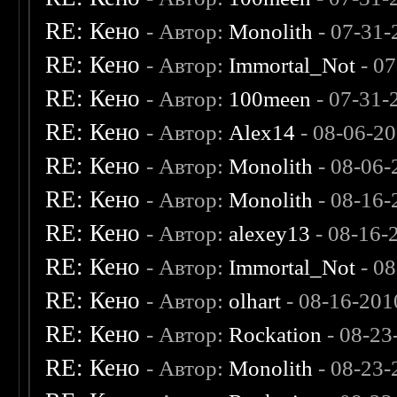
RE: Кено
- Автор:
Monolith
- 07-31-
RE: Кено
- Автор:
Immortal_Not
- 07
RE: Кено
- Автор:
100meen
- 07-31-
RE: Кено
- Автор:
Alex14
- 08-06-2
RE: Кено
- Автор:
Monolith
- 08-06-
RE: Кено
- Автор:
Monolith
- 08-16-
RE: Кено
- Автор:
alexey13
- 08-16-
RE: Кено
- Автор:
Immortal_Not
- 08
RE: Кено
- Автор:
olhart
- 08-16-201
RE: Кено
- Автор:
Rockation
- 08-23
RE: Кено
- Автор:
Monolith
- 08-23-