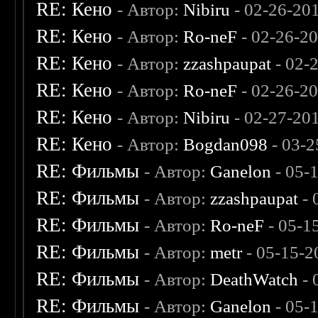
RE: Кено
- Автор:
Nibiru
- 02-26-20
RE: Кено
- Автор:
Ro-neF
- 02-26-2
RE: Кено
- Автор:
zzashpaupat
- 02-
RE: Кено
- Автор:
Ro-neF
- 02-26-2
RE: Кено
- Автор:
Nibiru
- 02-27-20
RE: Кено
- Автор:
Bogdan098
- 03-2
RE: Фильмы
- Автор:
Ganelon
- 05-
RE: Фильмы
- Автор:
zzashpaupat
- 
RE: Фильмы
- Автор:
Ro-neF
- 05-1
RE: Фильмы
- Автор:
metr
- 05-15-2
RE: Фильмы
- Автор:
DeathWatch
- 
RE: Фильмы
- Автор:
Ganelon
- 05-