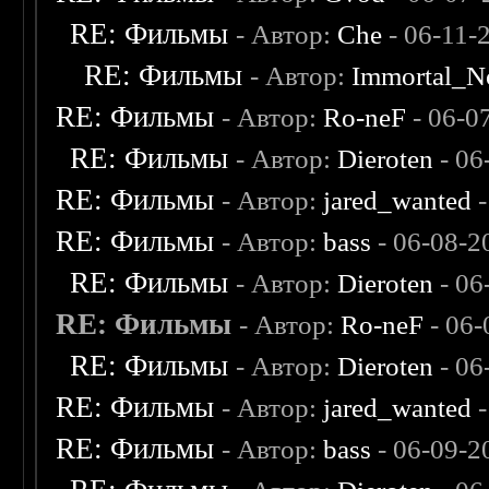
RE: Фильмы
- Автор:
Che
- 06-11-
RE: Фильмы
- Автор:
Immortal_N
RE: Фильмы
- Автор:
Ro-neF
- 06-0
RE: Фильмы
- Автор:
Dieroten
- 06
RE: Фильмы
- Автор:
jared_wanted
-
RE: Фильмы
- Автор:
bass
- 06-08-2
RE: Фильмы
- Автор:
Dieroten
- 06
RE: Фильмы
- Автор:
Ro-neF
- 06-
RE: Фильмы
- Автор:
Dieroten
- 06
RE: Фильмы
- Автор:
jared_wanted
-
RE: Фильмы
- Автор:
bass
- 06-09-2