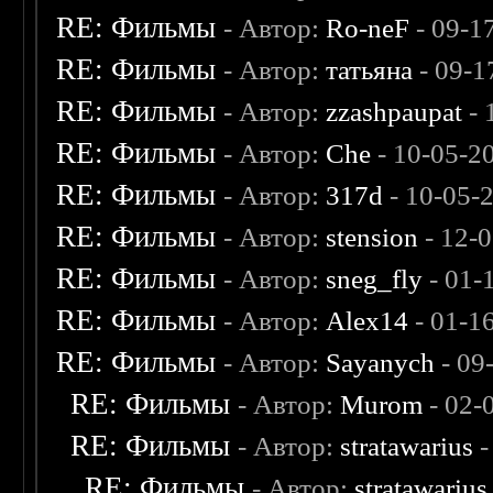
RE: Фильмы
- Автор:
Ro-neF
- 09-1
RE: Фильмы
- Автор:
татьяна
- 09-1
RE: Фильмы
- Автор:
zzashpaupat
- 
RE: Фильмы
- Автор:
Che
- 10-05-2
RE: Фильмы
- Автор:
317d
- 10-05-
RE: Фильмы
- Автор:
stension
- 12-
RE: Фильмы
- Автор:
sneg_fly
- 01-
RE: Фильмы
- Автор:
Alex14
- 01-1
RE: Фильмы
- Автор:
Sayanych
- 09
RE: Фильмы
- Автор:
Murom
- 02-
RE: Фильмы
- Автор:
stratawarius
-
RE: Фильмы
- Автор:
stratawarius