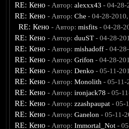
RE: Кено
- Автор:
alexxx43
- 04-28-
RE: Кено
- Автор:
Che
- 04-28-2010
RE: Кено
- Автор:
misfits
- 04-28-2
RE: Кено
- Автор:
duuST
- 04-28-20
RE: Кено
- Автор:
mishadoff
- 04-28
RE: Кено
- Автор:
Grifon
- 04-28-20
RE: Кено
- Автор:
Denko
- 05-11-20
RE: Кено
- Автор:
Monolith
- 05-11-
RE: Кено
- Автор:
ironjack78
- 05-11
RE: Кено
- Автор:
zzashpaupat
- 05-
RE: Кено
- Автор:
Ganelon
- 05-11-2
RE: Кено
- Автор:
Immortal_Not
- 05