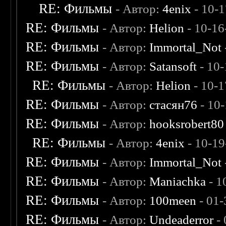
RE: Фильмы
- Автор:
4enix
- 10-
RE: Фильмы
- Автор:
Helion
- 10-16
RE: Фильмы
- Автор:
Immortal_Not
RE: Фильмы
- Автор:
Satansoft
- 10
RE: Фильмы
- Автор:
Helion
- 10-
RE: Фильмы
- Автор:
стасян76
- 10
RE: Фильмы
- Автор:
hooksrobert80
RE: Фильмы
- Автор:
4enix
- 10-19
RE: Фильмы
- Автор:
Immortal_Not
RE: Фильмы
- Автор:
Maniachka
- 1
RE: Фильмы
- Автор:
100meen
- 01-
RE: Фильмы
- Автор:
Undeaderror
- 