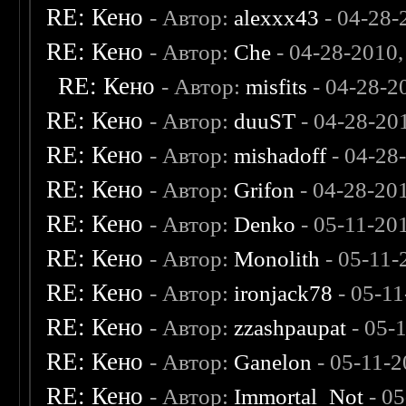
RE: Кено
- Автор:
alexxx43
- 04-28-
RE: Кено
- Автор:
Che
- 04-28-2010
RE: Кено
- Автор:
misfits
- 04-28-2
RE: Кено
- Автор:
duuST
- 04-28-20
RE: Кено
- Автор:
mishadoff
- 04-28
RE: Кено
- Автор:
Grifon
- 04-28-20
RE: Кено
- Автор:
Denko
- 05-11-20
RE: Кено
- Автор:
Monolith
- 05-11-
RE: Кено
- Автор:
ironjack78
- 05-11
RE: Кено
- Автор:
zzashpaupat
- 05-
RE: Кено
- Автор:
Ganelon
- 05-11-2
RE: Кено
- Автор:
Immortal_Not
- 05