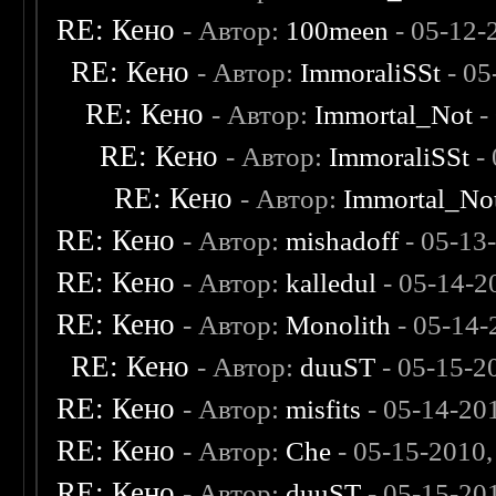
RE: Кено
- Автор:
100meen
- 05-12-
RE: Кено
- Автор:
ImmoraliSSt
- 05
RE: Кено
- Автор:
Immortal_Not
-
RE: Кено
- Автор:
ImmoraliSSt
- 
RE: Кено
- Автор:
Immortal_No
RE: Кено
- Автор:
mishadoff
- 05-13
RE: Кено
- Автор:
kalledul
- 05-14-2
RE: Кено
- Автор:
Monolith
- 05-14-
RE: Кено
- Автор:
duuST
- 05-15-2
RE: Кено
- Автор:
misfits
- 05-14-20
RE: Кено
- Автор:
Che
- 05-15-2010
RE: Кено
- Автор:
duuST
- 05-15-20