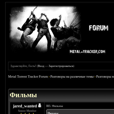
Здравствуйте, Гость! (
Вход
—
Зарегистрироваться
)
Metal Torrent Tracker Forum
›
Разговоры на различные темы
›
Разговоры 
 3.75
Фильмы
jared_wanted
RE: Фильмы
Senior Member
Цитата: