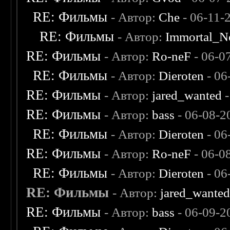
RE: Фильмы
- Автор:
Che
- 06-11-
RE: Фильмы
- Автор:
Immortal_N
RE: Фильмы
- Автор:
Ro-neF
- 06-0
RE: Фильмы
- Автор:
Dieroten
- 06
RE: Фильмы
- Автор:
jared_wanted
-
RE: Фильмы
- Автор:
bass
- 06-08-2
RE: Фильмы
- Автор:
Dieroten
- 06
RE: Фильмы
- Автор:
Ro-neF
- 06-0
RE: Фильмы
- Автор:
Dieroten
- 06
RE: Фильмы
- Автор:
jared_wante
RE: Фильмы
- Автор:
bass
- 06-09-2