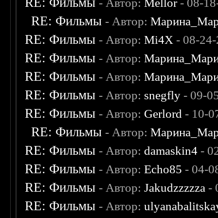
RE: Фильмы
- Автор:
Mellor
- 08-18
RE: Фильмы
- Автор:
Марина_Мар
RE: Фильмы
- Автор:
Mi4X
- 08-24
RE: Фильмы
- Автор:
Марина_Мари
RE: Фильмы
- Автор:
Марина_Мари
RE: Фильмы
- Автор:
snegfly
- 09-0
RE: Фильмы
- Автор:
Gerlord
- 10-0
RE: Фильмы
- Автор:
Марина_Мар
RE: Фильмы
- Автор:
damaskin4
- 0
RE: Фильмы
- Автор:
Echo85
- 04-0
RE: Фильмы
- Автор:
Jakudzzzzza
- 
RE: Фильмы
- Автор:
ulyanabalitska