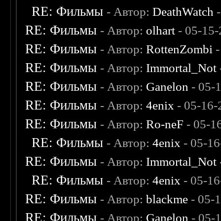
RE: Фильмы
- Автор:
DeathWatch
-
RE: Фильмы
- Автор:
olhart
- 05-15-
RE: Фильмы
- Автор:
RottenZombi
-
RE: Фильмы
- Автор:
Immortal_Not
RE: Фильмы
- Автор:
Ganelon
- 05-
RE: Фильмы
- Автор:
4enix
- 05-16-
RE: Фильмы
- Автор:
Ro-neF
- 05-1
RE: Фильмы
- Автор:
4enix
- 05-16
RE: Фильмы
- Автор:
Immortal_Not
RE: Фильмы
- Автор:
4enix
- 05-16
RE: Фильмы
- Автор:
blackme
- 05-
RE: Фильмы
- Автор:
Ganelon
- 05-