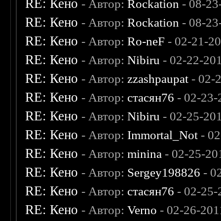
RE: Кено
- Автор:
Rockation
- 08-23
RE: Кено
- Автор:
Rockation
- 08-23
RE: Кено
- Автор:
Ro-neF
- 02-21-2
RE: Кено
- Автор:
Nibiru
- 02-22-20
RE: Кено
- Автор:
zzashpaupat
- 02-
RE: Кено
- Автор:
стасян76
- 02-23-
RE: Кено
- Автор:
Nibiru
- 02-25-20
RE: Кено
- Автор:
Immortal_Not
- 02
RE: Кено
- Автор:
minina
- 02-25-20
RE: Кено
- Автор:
Sergey198826
- 0
RE: Кено
- Автор:
стасян76
- 02-25-
RE: Кено
- Автор:
Verno
- 02-26-201