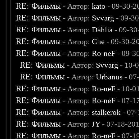
RE: Фильмы
- Автор:
kato
- 09-30-2
RE: Фильмы
- Автор:
Svvarg
- 09-3
RE: Фильмы
- Автор:
Dahlia
- 09-30
RE: Фильмы
- Автор:
Che
- 09-30-2
RE: Фильмы
- Автор:
Ro-neF
- 09-3
RE: Фильмы
- Автор:
Svvarg
- 10-
RE: Фильмы
- Автор:
Urbanus
- 07
RE: Фильмы
- Автор:
Ro-neF
- 10-0
RE: Фильмы
- Автор:
Ro-neF
- 07-1
RE: Фильмы
- Автор:
stalkerok
- 07-
RE: Фильмы
- Автор:
JY
- 07-18-20
RE: Фильмы
- Автор:
Ro-neF
- 07-1