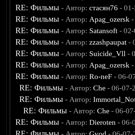
RE: Фильмы
- Автор:
стасян76
- 01
RE: Фильмы
- Автор:
Apag_ozersk
-
RE: Фильмы
- Автор:
Satansoft
- 02
RE: Фильмы
- Автор:
zzashpaupat
- 
RE: Фильмы
- Автор:
Suicide_Vll
- 
RE: Фильмы
- Автор:
Apag_ozersk
-
RE: Фильмы
- Автор:
Ro-neF
- 06-0
RE: Фильмы
- Автор:
Che
- 06-07-
RE: Фильмы
- Автор:
Immortal_No
RE: Фильмы
- Автор:
Che
- 06-07
RE: Фильмы
- Автор:
Dieroten
- 06-
RE: Фильмы
- Автор:
Gvod
- 06-07-