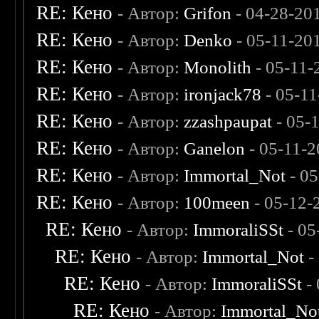
RE: Кено
- Автор:
Grifon
- 04-28-20
RE: Кено
- Автор:
Denko
- 05-11-20
RE: Кено
- Автор:
Monolith
- 05-11-
RE: Кено
- Автор:
ironjack78
- 05-11
RE: Кено
- Автор:
zzashpaupat
- 05-
RE: Кено
- Автор:
Ganelon
- 05-11-2
RE: Кено
- Автор:
Immortal_Not
- 05
RE: Кено
- Автор:
100meen
- 05-12-
RE: Кено
- Автор:
ImmoraliSSt
- 05
RE: Кено
- Автор:
Immortal_Not
-
RE: Кено
- Автор:
ImmoraliSSt
- 
RE: Кено
- Автор:
Immortal_No