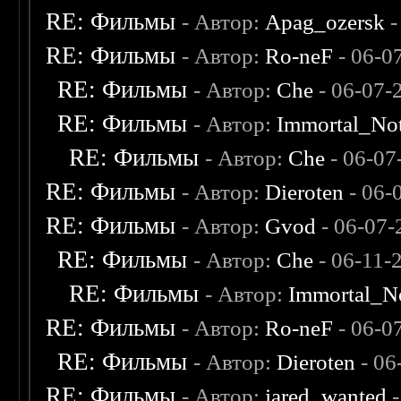
RE: Фильмы
- Автор:
Apag_ozersk
-
RE: Фильмы
- Автор:
Ro-neF
- 06-0
RE: Фильмы
- Автор:
Che
- 06-07-
RE: Фильмы
- Автор:
Immortal_No
RE: Фильмы
- Автор:
Che
- 06-07
RE: Фильмы
- Автор:
Dieroten
- 06-
RE: Фильмы
- Автор:
Gvod
- 06-07-
RE: Фильмы
- Автор:
Che
- 06-11-
RE: Фильмы
- Автор:
Immortal_N
RE: Фильмы
- Автор:
Ro-neF
- 06-0
RE: Фильмы
- Автор:
Dieroten
- 06
RE: Фильмы
- Автор:
jared_wanted
-