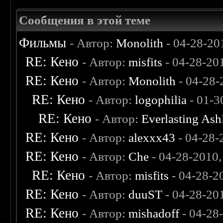
Сообщения в этой теме
Фильмы
- Автор:
Monolith
- 04-28-20
RE: Кено
- Автор:
misfits
- 04-28-20
RE: Кено
- Автор:
Monolith
- 04-28-
RE: Кено
- Автор:
logophilia
- 01-3
RE: Кено
- Автор:
Everlasting As
RE: Кено
- Автор:
alexxx43
- 04-28-
RE: Кено
- Автор:
Che
- 04-28-2010
RE: Кено
- Автор:
misfits
- 04-28-2
RE: Кено
- Автор:
duuST
- 04-28-20
RE: Кено
- Автор:
mishadoff
- 04-28