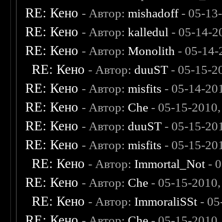
RE: Кено
- Автор:
mishadoff
- 05-13
RE: Кено
- Автор:
kalledul
- 05-14-2
RE: Кено
- Автор:
Monolith
- 05-14-
RE: Кено
- Автор:
duuST
- 05-15-2
RE: Кено
- Автор:
misfits
- 05-14-20
RE: Кено
- Автор:
Che
- 05-15-2010
RE: Кено
- Автор:
duuST
- 05-15-20
RE: Кено
- Автор:
misfits
- 05-15-20
RE: Кено
- Автор:
Immortal_Not
- 
RE: Кено
- Автор:
Che
- 05-15-2010
RE: Кено
- Автор:
ImmoraliSSt
- 05
RE: Кено
- Автор:
Che
- 05-15-2010