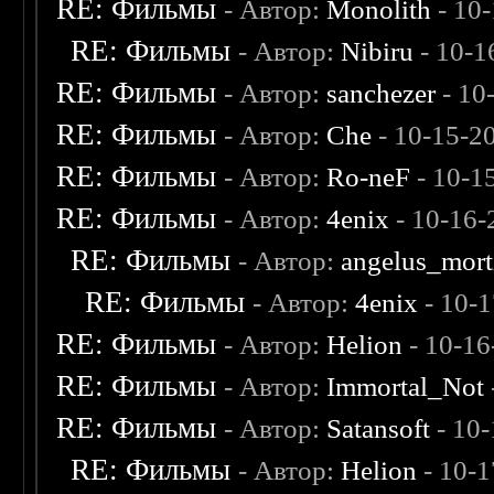
RE: Фильмы
- Автор:
Monolith
- 10
RE: Фильмы
- Автор:
Nibiru
- 10-1
RE: Фильмы
- Автор:
sanchezer
- 10
RE: Фильмы
- Автор:
Che
- 10-15-2
RE: Фильмы
- Автор:
Ro-neF
- 10-1
RE: Фильмы
- Автор:
4enix
- 10-16-
RE: Фильмы
- Автор:
angelus_mort
RE: Фильмы
- Автор:
4enix
- 10-
RE: Фильмы
- Автор:
Helion
- 10-16
RE: Фильмы
- Автор:
Immortal_Not
RE: Фильмы
- Автор:
Satansoft
- 10
RE: Фильмы
- Автор:
Helion
- 10-