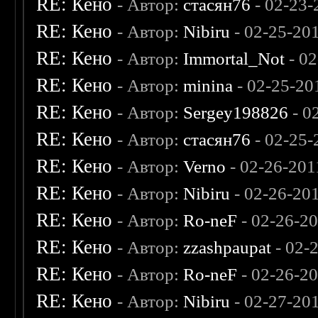
RE: Кено
- Автор:
стасян76
- 02-23-
RE: Кено
- Автор:
Nibiru
- 02-25-20
RE: Кено
- Автор:
Immortal_Not
- 02
RE: Кено
- Автор:
minina
- 02-25-20
RE: Кено
- Автор:
Sergey198826
- 0
RE: Кено
- Автор:
стасян76
- 02-25-
RE: Кено
- Автор:
Verno
- 02-26-201
RE: Кено
- Автор:
Nibiru
- 02-26-20
RE: Кено
- Автор:
Ro-neF
- 02-26-2
RE: Кено
- Автор:
zzashpaupat
- 02-
RE: Кено
- Автор:
Ro-neF
- 02-26-2
RE: Кено
- Автор:
Nibiru
- 02-27-20