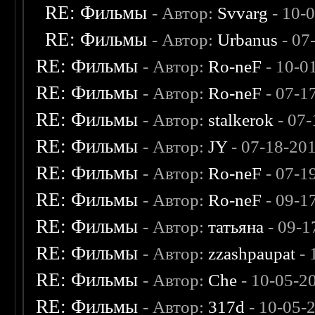
RE: Фильмы
- Автор:
Svvarg
- 10-
RE: Фильмы
- Автор:
Urbanus
- 07
RE: Фильмы
- Автор:
Ro-neF
- 10-0
RE: Фильмы
- Автор:
Ro-neF
- 07-1
RE: Фильмы
- Автор:
stalkerok
- 07-
RE: Фильмы
- Автор:
JY
- 07-18-20
RE: Фильмы
- Автор:
Ro-neF
- 07-1
RE: Фильмы
- Автор:
Ro-neF
- 09-1
RE: Фильмы
- Автор:
татьяна
- 09-1
RE: Фильмы
- Автор:
zzashpaupat
- 
RE: Фильмы
- Автор:
Che
- 10-05-2
RE: Фильмы
- Автор:
317d
- 10-05-