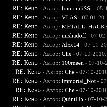
RE: Кено
- Автор:
ImmoraliSSt
- 05-
RE: Кено
- Автор:
VLAS
- 07-01-20
RE: Кено
- Автор:
METALL_HACK
RE: Кено
- Автор:
mishadoff
- 07-02
RE: Кено
- Автор:
Alex14
- 07-10-2
RE: Кено
- Автор:
Che
- 07-10-2010
RE: Кено
- Автор:
100meen
- 07-10-
RE: Кено
- Автор:
Che
- 07-10-201
RE: Кено
- Автор:
Immortal_Not
- 07
RE: Кено
- Автор:
Che
- 07-10-201
RE: Кено
- Автор:
Quintilla
- 07-10-