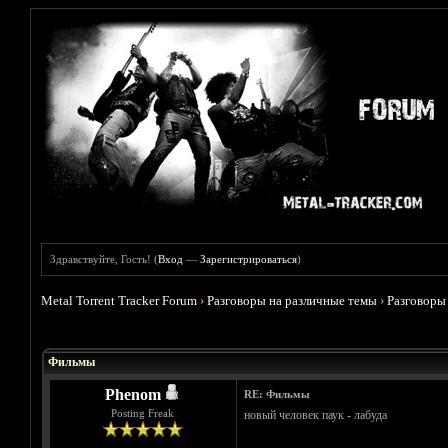
Здравствуйте, Гость! (
Вход
—
Зарегистрироваться
)
Metal Torrent Tracker Forum
›
Разговоры на различные темы
›
Разговоры
Голосов: 4 - Средняя оценка: 3.75
1
2
3
4
5
Фильмы
Phenom
RE: Фильмы
Posting Freak
новый человек паук - лабуда