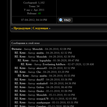
Сообщений: 1,102
Темы: 34
У нас с: Apr 2011
Рейтинг:
40
07-04-2012, 04:14 PM
«
Предыдущая
|
Следующая
»
Сообщения в этой теме
Фильмы
- Автор:
Monolith
- 04-28-2010, 02:08 PM
RE: Кено
- Автор:
misfits
- 04-28-2010, 02:32 PM
RE: Кено
- Автор:
Monolith
- 04-28-2010, 02:39 PM
RE: Кено
- Автор:
logophilia
- 01-30-2020, 09:47 PM
RE: Кено
- Автор:
Everlasting AshBurn
- 02-07-2020, 12:39 AM
RE: Кено
- Автор:
alexxx43
- 04-28-2010, 02:52 PM
RE: Кено
- Автор:
Che
- 04-28-2010, 03:20 PM
RE: Кено
- Автор:
misfits
- 04-28-2010, 05:55 PM
RE: Кено
- Автор:
duuST
- 04-28-2010, 03:36 PM
RE: Кено
- Автор:
mishadoff
- 04-28-2010, 04:36 PM
RE: Кено
- Автор:
Grifon
- 04-28-2010, 06:40 PM
RE: Кено
- Автор:
Denko
- 05-11-2010, 01:06 PM
RE: Кено
- Автор:
Monolith
- 05-11-2010, 01:14 PM
RE: Кено
- Автор:
ironjack78
- 05-11-2010, 02:05 PM
RE: Кено
- Автор:
zzashpaupat
- 05-11-2010, 03:31 PM
RE: Кено
- Автор:
Ganelon
- 05-11-2010, 08:04 PM