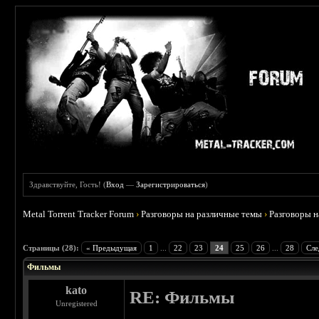
Здравствуйте, Гость! (
Вход
—
Зарегистрироваться
)
Metal Torrent Tracker Forum
›
Разговоры на различные темы
›
Разговоры 
 3.75
Страницы (28):
« Предыдущая
1
...
22
23
24
25
26
...
28
Сле
Фильмы
kato
RE: Фильмы
Unregistered