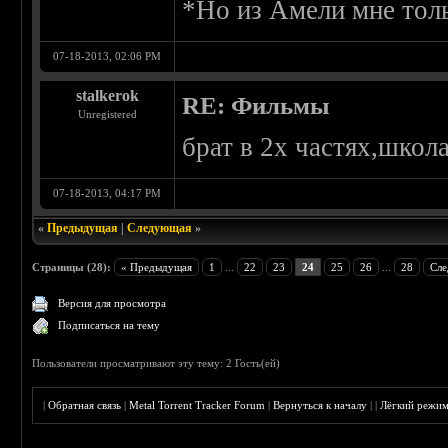
*Но из Амели мне толь
07-18-2013, 02:06 PM
stalkerok
RE: Фильмы
Unregistered
брат в 2х частях,школ
07-18-2013, 04:17 PM
«
Предыдущая
|
Следующая
»
Страницы (28):
« Предыдущая
1
...
22
23
24
25
26
...
28
Сле
Версия для просмотра
Подписаться на тему
Пользователи просматривают эту тему: 2 Гость(ей)
|
Обратная связь
|
Metal Torrent Tracker Forum
|
Вернуться к началу
|
|
Лёгкий режи