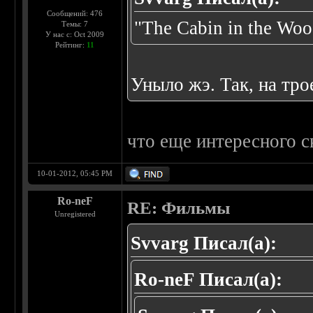
Сообщений: 476
"The Cabin in the Woo
Темы: 7
У нас с: Oct 2009
Рейтинг:
11
Уныло жэ. Так, на тро
что еще интересного 
10-01-2012, 05:45 PM
Ro-neF
RE: Фильмы
Unregistered
Svvarg Писал(а):
Ro-neF Писал(а):