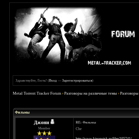
Здравствуйте, Гость! (
Вход
—
Зарегистрироваться
)
Metal Torrent Tracker Forum
›
Разговоры на различные темы
›
Разговоры
Голосов: 4 - Средняя оценка: 3.75
1
2
3
4
5
Фильмы
Джони
RE: Фильмы
Member
Che
http://www.kinopoisk.ru/film/105741/