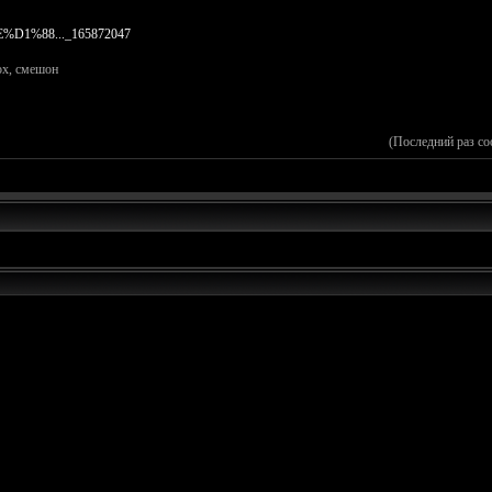
E%D1%88..._165872047
ох, смешон
(Последний раз с