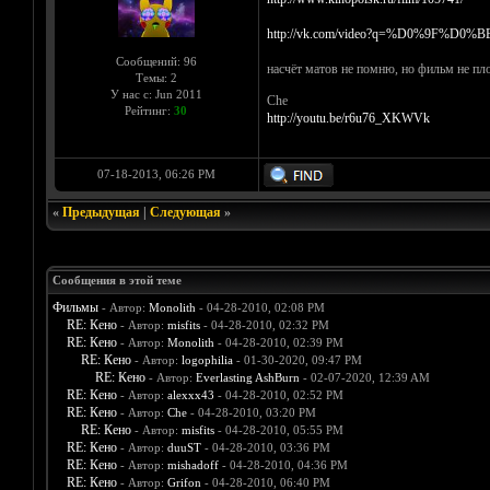
http://vk.com/video?q=%D0%9F%D0%B
Сообщений: 96
насчёт матов не помню, но фильм не пл
Темы: 2
У нас с: Jun 2011
Che
Рейтинг:
30
http://youtu.be/r6u76_XKWVk
07-18-2013, 06:26 PM
«
Предыдущая
|
Следующая
»
Сообщения в этой теме
Фильмы
- Автор:
Monolith
- 04-28-2010, 02:08 PM
RE: Кено
- Автор:
misfits
- 04-28-2010, 02:32 PM
RE: Кено
- Автор:
Monolith
- 04-28-2010, 02:39 PM
RE: Кено
- Автор:
logophilia
- 01-30-2020, 09:47 PM
RE: Кено
- Автор:
Everlasting AshBurn
- 02-07-2020, 12:39 AM
RE: Кено
- Автор:
alexxx43
- 04-28-2010, 02:52 PM
RE: Кено
- Автор:
Che
- 04-28-2010, 03:20 PM
RE: Кено
- Автор:
misfits
- 04-28-2010, 05:55 PM
RE: Кено
- Автор:
duuST
- 04-28-2010, 03:36 PM
RE: Кено
- Автор:
mishadoff
- 04-28-2010, 04:36 PM
RE: Кено
- Автор:
Grifon
- 04-28-2010, 06:40 PM